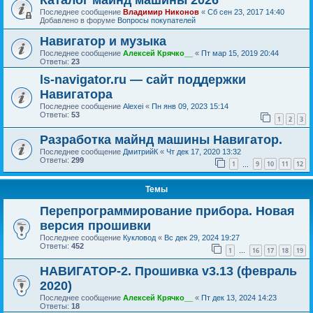
Каталог майнд машины 2026
Последнее сообщение
Владимир Никонов
«
Сб сен 23, 2017 14:40
Добавлено в форуме
Вопросы покупателей
Навигатор и музыка
Последнее сообщение
Алексей Крячко__
«
Пт мар 15, 2019 20:44
Ответы:
23
ls-navigator.ru — сайт поддержки
Навигатора
Последнее сообщение
Alexei
«
Пн янв 09, 2023 15:14
Ответы:
53
1
2
3
Разработка майнд машины Навигатор.
Последнее сообщение
ДмитрийК
«
Чт дек 17, 2020 13:32
Ответы:
299
1
9
10
11
12
…
Темы
Перепрограммирование прибора. Новая
версия прошивки
Последнее сообщение
Кукловод
«
Вс дек 29, 2024 19:27
Ответы:
452
1
16
17
18
19
…
НАВИГАТОР-2. Прошивка v3.13 (февраль
2020)
Последнее сообщение
Алексей Крячко__
«
Пт дек 13, 2024 14:23
Ответы:
18