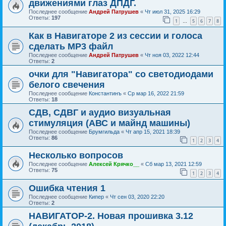
движениями глаз ДПДГ.
Последнее сообщение
Андрей Патрушев
«
Чт июл 31, 2025 16:29
Ответы:
197
1
5
6
7
8
…
Как в Навигаторе 2 из сессии и голоса
сделать МР3 файл
Последнее сообщение
Андрей Патрушев
«
Чт ноя 03, 2022 12:44
Ответы:
2
очки для "Навигатора" со светодиодами
белого свечения
Последнее сообщение
Константинъ
«
Ср мар 16, 2022 21:59
Ответы:
18
СДВ, СДВГ и аудио визуальная
стимуляция (АВС и майнд машины)
Последнее сообщение
Брумгильда
«
Чт апр 15, 2021 18:39
Ответы:
86
1
2
3
4
Несколько вопросов
Последнее сообщение
Алексей Крячко__
«
Сб мар 13, 2021 12:59
Ответы:
75
1
2
3
4
Ошибка чтения 1
Последнее сообщение
Кипер
«
Чт сен 03, 2020 22:20
Ответы:
2
НАВИГАТОР-2. Новая прошивка 3.12