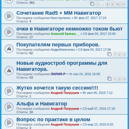
Ответы:
261
1
8
9
10
11
…
Сочетание Rad5 + ММ Навигатор
Последнее сообщение
Константинос
«
Вт фев 07, 2017 17:24
Ответы:
4
очки в Навигаторе немножко током бьют
Последнее сообщение
Алексей Крячко__
«
Сб фев 04, 2017 23:40
Ответы:
17
Покупателям первых приборов.
Последнее сообщение
Андрейлевченко
«
Сб фев 04, 2017 17:06
Ответы:
62
1
2
3
Новые аудиостроб программы для
Навигатора.
Последнее сообщение
ЛИЛИЯ-Р
«
Чт ноя 24, 2016 16:09
Ответы:
53
1
2
3
Жутко хочется такую сессию!!!!
Последнее сообщение
Андрей Патрушев
«
Вт июл 05, 2016 7:12
Ответы:
1
Альфа и Навигатор
Последнее сообщение
Андрей Патрушев
«
Сб май 07, 2016 17:18
Ответы:
10
Вопрос по практике в целом
Последнее сообщение
Андрей Патрушев
«
Сб мар 12, 2016 8:20
Ответы:
3