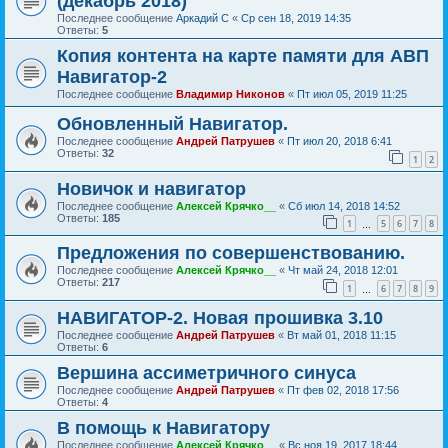
(декабрь 2018)
Последнее сообщение
Аркадий С
«
Ср сен 18, 2019 14:35
Ответы:
5
Копия контента на карте памяти для АВП
Навигатор-2
Последнее сообщение
Владимир Никонов
«
Пт июл 05, 2019 11:25
Обновленный Навигатор.
Последнее сообщение
Андрей Патрушев
«
Пт июл 20, 2018 6:41
Ответы:
32
1
2
Новичок и навигатор
Последнее сообщение
Алексей Крячко__
«
Сб июл 14, 2018 14:52
Ответы:
185
1
5
6
7
8
…
Предложения по совершенствованию.
Последнее сообщение
Алексей Крячко__
«
Чт май 24, 2018 12:01
Ответы:
217
1
6
7
8
9
…
НАВИГАТОР-2. Новая прошивка 3.10
Последнее сообщение
Андрей Патрушев
«
Вт май 01, 2018 11:15
Ответы:
6
Вершина ассиметричного синуса
Последнее сообщение
Андрей Патрушев
«
Пт фев 02, 2018 17:56
Ответы:
4
В помощь к Навигатору
Последнее сообщение
Алексей Крячко__
«
Вс ноя 19, 2017 18:44