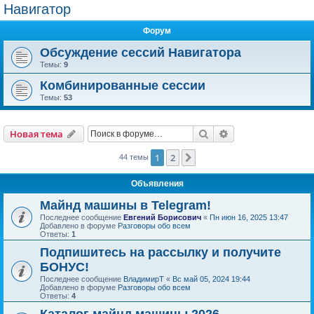
Навигатор
Форум
Обсуждение сессий Навигатора
Темы:
9
Комбинированные сессии
Темы:
53
Поиск
Расширенный пои
Новая тема
1
2
След.
44 темы
Объявления
Майнд машины в Telegram!
Последнее сообщение
Евгений Борисович
«
Пн июн 16, 2025 13:47
Добавлено в форуме
Разговоры обо всем
Ответы:
1
Подпишитесь на рассылку и получите
БОНУС!
Последнее сообщение
ВладимирТ
«
Вс май 05, 2024 19:44
Добавлено в форуме
Разговоры обо всем
Ответы:
4