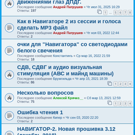
движениями глаз ДПДГ.
Последнее сообщение
Андрей Патрушев
«
Чт июл 31, 2025 16:29
Ответы:
197
1
5
6
7
8
…
Как в Навигаторе 2 из сессии и голоса
сделать МР3 файл
Последнее сообщение
Андрей Патрушев
«
Чт ноя 03, 2022 12:44
Ответы:
2
очки для "Навигатора" со светодиодами
белого свечения
Последнее сообщение
Константинъ
«
Ср мар 16, 2022 21:59
Ответы:
18
СДВ, СДВГ и аудио визуальная
стимуляция (АВС и майнд машины)
Последнее сообщение
Брумгильда
«
Чт апр 15, 2021 18:39
Ответы:
86
1
2
3
4
Несколько вопросов
Последнее сообщение
Алексей Крячко__
«
Сб мар 13, 2021 12:59
Ответы:
75
1
2
3
4
Ошибка чтения 1
Последнее сообщение
Кипер
«
Чт сен 03, 2020 22:20
Ответы:
2
НАВИГАТОР-2. Новая прошивка 3.12