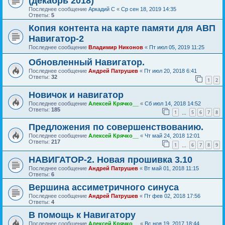
(декабрь 2018)
Последнее сообщение
Аркадий С
«
Ср сен 18, 2019 14:35
Ответы:
5
Копия контента на карте памяти для АВП
Навигатор-2
Последнее сообщение
Владимир Никонов
«
Пт июл 05, 2019 11:25
Обновленный Навигатор.
Последнее сообщение
Андрей Патрушев
«
Пт июл 20, 2018 6:41
Ответы:
32
1
2
Новичок и навигатор
Последнее сообщение
Алексей Крячко__
«
Сб июл 14, 2018 14:52
Ответы:
185
1
5
6
7
8
…
Предложения по совершенствованию.
Последнее сообщение
Алексей Крячко__
«
Чт май 24, 2018 12:01
Ответы:
217
1
6
7
8
9
…
НАВИГАТОР-2. Новая прошивка 3.10
Последнее сообщение
Андрей Патрушев
«
Вт май 01, 2018 11:15
Ответы:
6
Вершина ассиметричного синуса
Последнее сообщение
Андрей Патрушев
«
Пт фев 02, 2018 17:56
Ответы:
4
В помощь к Навигатору
Последнее сообщение
Алексей Крячко__
«
Вс ноя 19, 2017 18:44