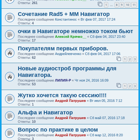
Ответы:
261
1
8
9
10
11
…
Сочетание Rad5 + ММ Навигатор
Последнее сообщение
Константинос
«
Вт фев 07, 2017 17:24
Ответы:
4
очки в Навигаторе немножко током бьют
Последнее сообщение
Алексей Крячко__
«
Сб фев 04, 2017 23:40
Ответы:
17
Покупателям первых приборов.
Последнее сообщение
Андрейлевченко
«
Сб фев 04, 2017 17:06
Ответы:
62
1
2
3
Новые аудиостроб программы для
Навигатора.
Последнее сообщение
ЛИЛИЯ-Р
«
Чт ноя 24, 2016 16:09
Ответы:
53
1
2
3
Жутко хочется такую сессию!!!!
Последнее сообщение
Андрей Патрушев
«
Вт июл 05, 2016 7:12
Ответы:
1
Альфа и Навигатор
Последнее сообщение
Андрей Патрушев
«
Сб май 07, 2016 17:18
Ответы:
10
Вопрос по практике в целом
Последнее сообщение
Андрей Патрушев
«
Сб мар 12, 2016 8:20
Ответы:
3