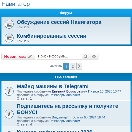
Навигатор
Форум
Обсуждение сессий Навигатора
Темы:
9
Комбинированные сессии
Темы:
53
Поиск
Расширенный пои
Новая тема
1
2
След.
44 темы
Объявления
Майнд машины в Telegram!
Последнее сообщение
Евгений Борисович
«
Пн июн 16, 2025 13:47
Добавлено в форуме
Разговоры обо всем
Ответы:
1
Подпишитесь на рассылку и получите
БОНУС!
Последнее сообщение
ВладимирТ
«
Вс май 05, 2024 19:44
Добавлено в форуме
Разговоры обо всем
Ответы:
4