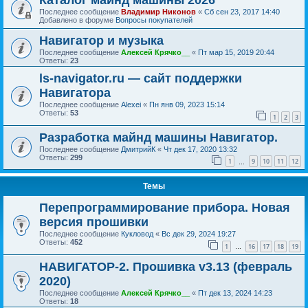
Каталог майнд машины 2026
Последнее сообщение
Владимир Никонов
«
Сб сен 23, 2017 14:40
Добавлено в форуме
Вопросы покупателей
Навигатор и музыка
Последнее сообщение
Алексей Крячко__
«
Пт мар 15, 2019 20:44
Ответы:
23
ls-navigator.ru — сайт поддержки
Навигатора
Последнее сообщение
Alexei
«
Пн янв 09, 2023 15:14
Ответы:
53
1
2
3
Разработка майнд машины Навигатор.
Последнее сообщение
ДмитрийК
«
Чт дек 17, 2020 13:32
Ответы:
299
1
9
10
11
12
…
Темы
Перепрограммирование прибора. Новая
версия прошивки
Последнее сообщение
Кукловод
«
Вс дек 29, 2024 19:27
Ответы:
452
1
16
17
18
19
…
НАВИГАТОР-2. Прошивка v3.13 (февраль
2020)
Последнее сообщение
Алексей Крячко__
«
Пт дек 13, 2024 14:23
Ответы:
18