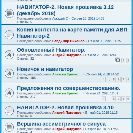
НАВИГАТОР-2. Новая прошивка 3.12
(декабрь 2018)
Последнее сообщение
Аркадий С
«
Ср сен 18, 2019 14:35
Ответы:
5
Копия контента на карте памяти для АВП
Навигатор-2
Последнее сообщение
Владимир Никонов
«
Пт июл 05, 2019 11:25
Обновленный Навигатор.
Последнее сообщение
Андрей Патрушев
«
Пт июл 20, 2018 6:41
Ответы:
32
1
2
Новичок и навигатор
Последнее сообщение
Алексей Крячко__
«
Сб июл 14, 2018 14:52
Ответы:
185
1
5
6
7
8
…
Предложения по совершенствованию.
Последнее сообщение
Алексей Крячко__
«
Чт май 24, 2018 12:01
Ответы:
217
1
6
7
8
9
…
НАВИГАТОР-2. Новая прошивка 3.10
Последнее сообщение
Андрей Патрушев
«
Вт май 01, 2018 11:15
Ответы:
6
Вершина ассиметричного синуса
Последнее сообщение
Андрей Патрушев
«
Пт фев 02, 2018 17:56
Ответы:
4