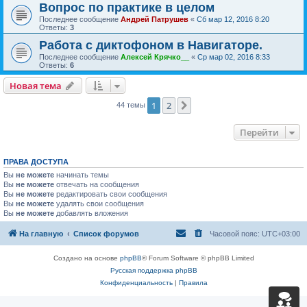
Вопрос по практике в целом
Последнее сообщение
Андрей Патрушев
«
Сб мар 12, 2016 8:20
Ответы:
3
Работа с диктофоном в Навигаторе.
Последнее сообщение
Алексей Крячко__
«
Ср мар 02, 2016 8:33
Ответы:
6
Новая тема
1
2
След.
44 темы
Перейти
ПРАВА ДОСТУПА
Вы
не можете
начинать темы
Вы
не можете
отвечать на сообщения
Вы
не можете
редактировать свои сообщения
Вы
не можете
удалять свои сообщения
Вы
не можете
добавлять вложения
На главную
Список форумов
Часовой пояс:
UTC+03:00
Создано на основе
phpBB
® Forum Software © phpBB Limited
Русская поддержка phpBB
Конфиденциальность
|
Правила