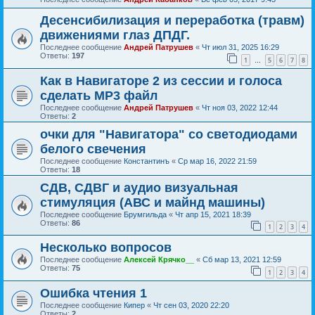
Десенсибилизация и переработка (травм)
движениями глаз ДПДГ.
Последнее сообщение
Андрей Патрушев
«
Чт июл 31, 2025 16:29
Ответы:
197
1
5
6
7
8
…
Как в Навигаторе 2 из сессии и голоса
сделать МР3 файл
Последнее сообщение
Андрей Патрушев
«
Чт ноя 03, 2022 12:44
Ответы:
2
очки для "Навигатора" со светодиодами
белого свечения
Последнее сообщение
Константинъ
«
Ср мар 16, 2022 21:59
Ответы:
18
СДВ, СДВГ и аудио визуальная
стимуляция (АВС и майнд машины)
Последнее сообщение
Брумгильда
«
Чт апр 15, 2021 18:39
Ответы:
86
1
2
3
4
Несколько вопросов
Последнее сообщение
Алексей Крячко__
«
Сб мар 13, 2021 12:59
Ответы:
75
1
2
3
4
Ошибка чтения 1
Последнее сообщение
Кипер
«
Чт сен 03, 2020 22:20
Ответы:
2