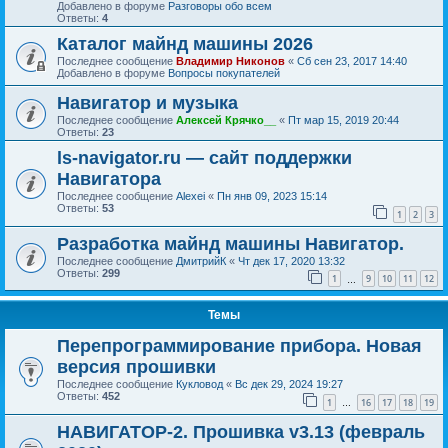
Добавлено в форуме
Разговоры обо всем
Ответы:
4
Каталог майнд машины 2026
Последнее сообщение
Владимир Никонов
«
Сб сен 23, 2017 14:40
Добавлено в форуме
Вопросы покупателей
Навигатор и музыка
Последнее сообщение
Алексей Крячко__
«
Пт мар 15, 2019 20:44
Ответы:
23
ls-navigator.ru — сайт поддержки
Навигатора
Последнее сообщение
Alexei
«
Пн янв 09, 2023 15:14
Ответы:
53
1
2
3
Разработка майнд машины Навигатор.
Последнее сообщение
ДмитрийК
«
Чт дек 17, 2020 13:32
Ответы:
299
1
9
10
11
12
…
Темы
Перепрограммирование прибора. Новая
версия прошивки
Последнее сообщение
Кукловод
«
Вс дек 29, 2024 19:27
Ответы:
452
1
16
17
18
19
…
НАВИГАТОР-2. Прошивка v3.13 (февраль