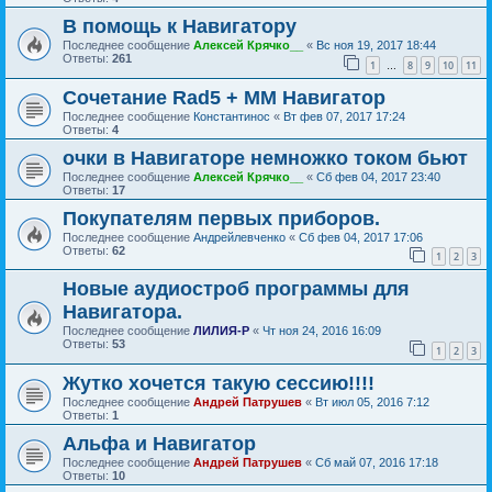
В помощь к Навигатору
Последнее сообщение
Алексей Крячко__
«
Вс ноя 19, 2017 18:44
Ответы:
261
1
8
9
10
11
…
Сочетание Rad5 + ММ Навигатор
Последнее сообщение
Константинос
«
Вт фев 07, 2017 17:24
Ответы:
4
очки в Навигаторе немножко током бьют
Последнее сообщение
Алексей Крячко__
«
Сб фев 04, 2017 23:40
Ответы:
17
Покупателям первых приборов.
Последнее сообщение
Андрейлевченко
«
Сб фев 04, 2017 17:06
Ответы:
62
1
2
3
Новые аудиостроб программы для
Навигатора.
Последнее сообщение
ЛИЛИЯ-Р
«
Чт ноя 24, 2016 16:09
Ответы:
53
1
2
3
Жутко хочется такую сессию!!!!
Последнее сообщение
Андрей Патрушев
«
Вт июл 05, 2016 7:12
Ответы:
1
Альфа и Навигатор
Последнее сообщение
Андрей Патрушев
«
Сб май 07, 2016 17:18
Ответы:
10