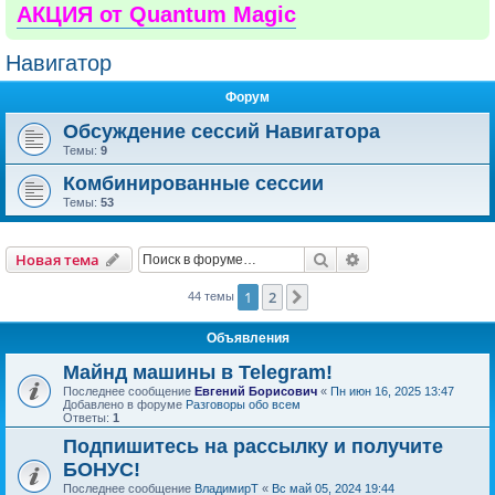
АКЦИЯ от Quantum Magic
Навигатор
Форум
Обсуждение сессий Навигатора
Темы:
9
Комбинированные сессии
Темы:
53
Поиск
Расширенный пои
Новая тема
1
2
След.
44 темы
Объявления
Майнд машины в Telegram!
Последнее сообщение
Евгений Борисович
«
Пн июн 16, 2025 13:47
Добавлено в форуме
Разговоры обо всем
Ответы:
1
Подпишитесь на рассылку и получите
БОНУС!
Последнее сообщение
ВладимирТ
«
Вс май 05, 2024 19:44