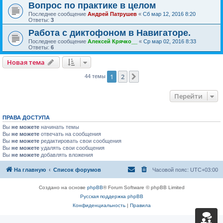
Вопрос по практике в целом
Последнее сообщение
Андрей Патрушев
«
Сб мар 12, 2016 8:20
Ответы:
3
Работа с диктофоном в Навигаторе.
Последнее сообщение
Алексей Крячко__
«
Ср мар 02, 2016 8:33
Ответы:
6
Новая тема
1
2
След.
44 темы
Перейти
ПРАВА ДОСТУПА
Вы
не можете
начинать темы
Вы
не можете
отвечать на сообщения
Вы
не можете
редактировать свои сообщения
Вы
не можете
удалять свои сообщения
Вы
не можете
добавлять вложения
На главную
Список форумов
Часовой пояс:
UTC+03:00
Создано на основе
phpBB
® Forum Software © phpBB Limited
Русская поддержка phpBB
Конфиденциальность
|
Правила