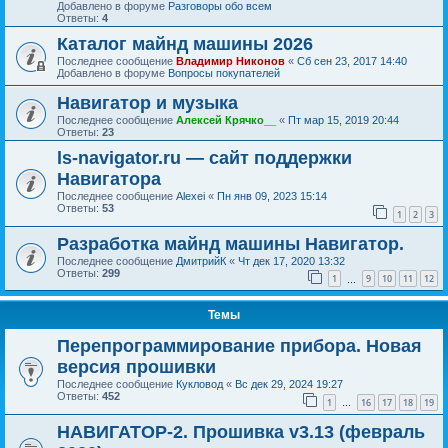
Добавлено в форуме
Разговоры обо всем
Ответы:
4
Каталог майнд машины 2026
Последнее сообщение
Владимир Никонов
«
Сб сен 23, 2017 14:40
Добавлено в форуме
Вопросы покупателей
Навигатор и музыка
Последнее сообщение
Алексей Крячко__
«
Пт мар 15, 2019 20:44
Ответы:
23
ls-navigator.ru — сайт поддержки
Навигатора
Последнее сообщение
Alexei
«
Пн янв 09, 2023 15:14
Ответы:
53
1
2
3
Разработка майнд машины Навигатор.
Последнее сообщение
ДмитрийК
«
Чт дек 17, 2020 13:32
Ответы:
299
1
9
10
11
12
…
Темы
Перепрограммирование прибора. Новая
версия прошивки
Последнее сообщение
Кукловод
«
Вс дек 29, 2024 19:27
Ответы:
452
1
16
17
18
19
…
НАВИГАТОР-2. Прошивка v3.13 (февраль