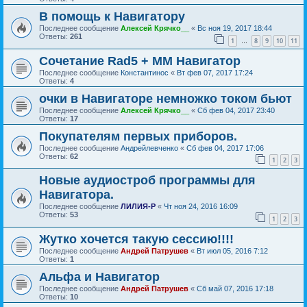
В помощь к Навигатору
Последнее сообщение
Алексей Крячко__
«
Вс ноя 19, 2017 18:44
Ответы:
261
1
8
9
10
11
…
Сочетание Rad5 + ММ Навигатор
Последнее сообщение
Константинос
«
Вт фев 07, 2017 17:24
Ответы:
4
очки в Навигаторе немножко током бьют
Последнее сообщение
Алексей Крячко__
«
Сб фев 04, 2017 23:40
Ответы:
17
Покупателям первых приборов.
Последнее сообщение
Андрейлевченко
«
Сб фев 04, 2017 17:06
Ответы:
62
1
2
3
Новые аудиостроб программы для
Навигатора.
Последнее сообщение
ЛИЛИЯ-Р
«
Чт ноя 24, 2016 16:09
Ответы:
53
1
2
3
Жутко хочется такую сессию!!!!
Последнее сообщение
Андрей Патрушев
«
Вт июл 05, 2016 7:12
Ответы:
1
Альфа и Навигатор
Последнее сообщение
Андрей Патрушев
«
Сб май 07, 2016 17:18
Ответы:
10