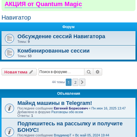
АКЦИЯ от Quantum Magic
Навигатор
Форум
Обсуждение сессий Навигатора
Темы:
9
Комбинированные сессии
Темы:
53
Поиск
Расширенный пои
Новая тема
1
2
След.
44 темы
Объявления
Майнд машины в Telegram!
Последнее сообщение
Евгений Борисович
«
Пн июн 16, 2025 13:47
Добавлено в форуме
Разговоры обо всем
Ответы:
1
Подпишитесь на рассылку и получите
БОНУС!
Последнее сообщение
ВладимирТ
«
Вс май 05, 2024 19:44