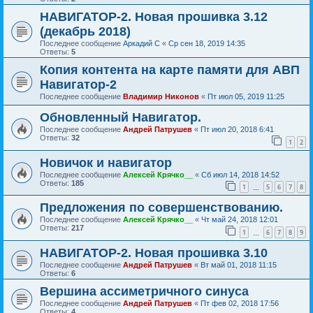
НАВИГАТОР-2. Новая прошивка 3.12
(декабрь 2018)
Последнее сообщение
Аркадий С
«
Ср сен 18, 2019 14:35
Ответы:
5
Копия контента на карте памяти для АВП
Навигатор-2
Последнее сообщение
Владимир Никонов
«
Пт июл 05, 2019 11:25
Обновленный Навигатор.
Последнее сообщение
Андрей Патрушев
«
Пт июл 20, 2018 6:41
Ответы:
32
1
2
Новичок и навигатор
Последнее сообщение
Алексей Крячко__
«
Сб июл 14, 2018 14:52
Ответы:
185
1
5
6
7
8
…
Предложения по совершенствованию.
Последнее сообщение
Алексей Крячко__
«
Чт май 24, 2018 12:01
Ответы:
217
1
6
7
8
9
…
НАВИГАТОР-2. Новая прошивка 3.10
Последнее сообщение
Андрей Патрушев
«
Вт май 01, 2018 11:15
Ответы:
6
Вершина ассиметричного синуса
Последнее сообщение
Андрей Патрушев
«
Пт фев 02, 2018 17:56
Ответы:
4