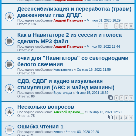
Десенсибилизация и переработка (травм)
движениями глаз ДПДГ.
Последнее сообщение
Андрей Патрушев
«
Чт июл 31, 2025 16:29
Ответы:
197
1
5
6
7
8
…
Как в Навигаторе 2 из сессии и голоса
сделать МР3 файл
Последнее сообщение
Андрей Патрушев
«
Чт ноя 03, 2022 12:44
Ответы:
2
очки для "Навигатора" со светодиодами
белого свечения
Последнее сообщение
Константинъ
«
Ср мар 16, 2022 21:59
Ответы:
18
СДВ, СДВГ и аудио визуальная
стимуляция (АВС и майнд машины)
Последнее сообщение
Брумгильда
«
Чт апр 15, 2021 18:39
Ответы:
86
1
2
3
4
Несколько вопросов
Последнее сообщение
Алексей Крячко__
«
Сб мар 13, 2021 12:59
Ответы:
75
1
2
3
4
Ошибка чтения 1
Последнее сообщение
Кипер
«
Чт сен 03, 2020 22:20
Ответы:
2