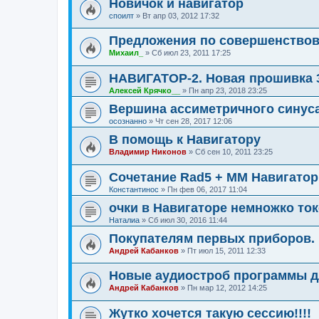
Новичок и навигатор
споилт
»
Вт апр 03, 2012 17:32
Предложения по совершенство
Михаил_
»
Сб июл 23, 2011 17:25
НАВИГАТОР-2. Новая прошивка 
Алексей Крячко__
»
Пн апр 23, 2018 23:25
Вершина ассиметричного синус
осознанно
»
Чт сен 28, 2017 12:06
В помощь к Навигатору
Владимир Никонов
»
Сб сен 10, 2011 23:25
Сочетание Rad5 + ММ Навигатор
Константинос
»
Пн фев 06, 2017 11:04
очки в Навигаторе немножко то
Наталиа
»
Сб июл 30, 2016 11:44
Покупателям первых приборов.
Андрей Кабанков
»
Пт июл 15, 2011 12:33
Новые аудиостроб программы д
Андрей Кабанков
»
Пн мар 12, 2012 14:25
Жутко хочется такую сессию!!!!