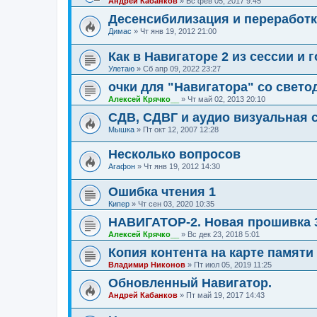
Андрей Кабанков
»
Вс фев 05, 2017 9:45
Десенсибилизация и переработк
Димас
»
Чт янв 19, 2012 21:00
Как в Навигаторе 2 из сессии и
Улетаю
»
Сб апр 09, 2022 23:27
очки для "Навигатора" со свет
Алексей Крячко__
»
Чт май 02, 2013 20:10
СДВ, СДВГ и аудио визуальная 
Мышка
»
Пт окт 12, 2007 12:28
Несколько вопросов
Агафон
»
Чт янв 19, 2012 14:30
Ошибка чтения 1
Кипер
»
Чт сен 03, 2020 10:35
НАВИГАТОР-2. Новая прошивка 3.
Алексей Крячко__
»
Вс дек 23, 2018 5:01
Копия контента на карте памяти
Владимир Никонов
»
Пт июл 05, 2019 11:25
Обновленный Навигатор.
Андрей Кабанков
»
Пт май 19, 2017 14:43