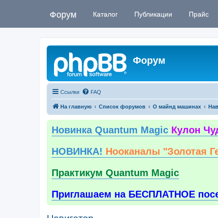
Форум
Каталог
Публикации
Прайс
Форум
Ссылки
FAQ
На главную
Список форумов
О майнд машинах
Нав
Новинка Quantum Magic
Кулон Чу
НОВИНКА!
Нооканалы "Золотая Г
Практикум Quantum Magic
Приглашаем на БЕСПЛАТНОЕ пос