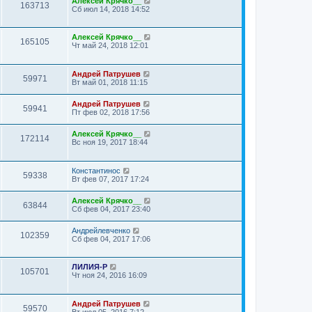
Алексей Крячко__
163713
Сб июл 14, 2018 14:52
Алексей Крячко__
165105
Чт май 24, 2018 12:01
Андрей Патрушев
59971
Вт май 01, 2018 11:15
Андрей Патрушев
59941
Пт фев 02, 2018 17:56
Алексей Крячко__
172114
Вс ноя 19, 2017 18:44
Константинос
59338
Вт фев 07, 2017 17:24
Алексей Крячко__
63844
Сб фев 04, 2017 23:40
Андрейлевченко
102359
Сб фев 04, 2017 17:06
ЛИЛИЯ-Р
105701
Чт ноя 24, 2016 16:09
Андрей Патрушев
59570
Вт июл 05, 2016 7:12