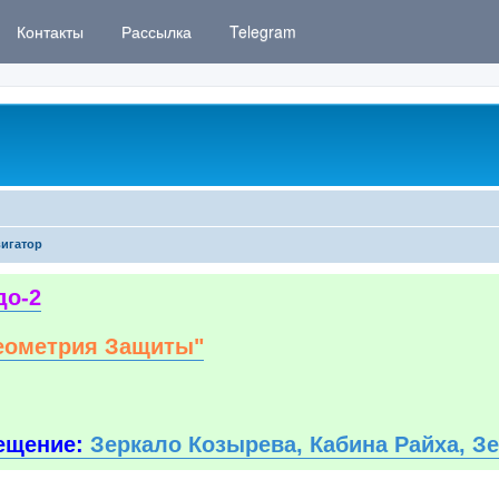
Контакты
Рассылка
Telegram
игатор
до-2
еометрия Защиты"
ещение:
Зеркало Козырева, Кабина Райха, З