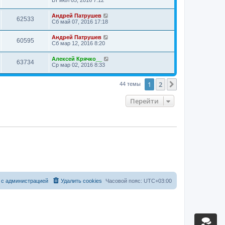
Андрей Патрушев
62533
Сб май 07, 2016 17:18
Андрей Патрушев
60595
Сб мар 12, 2016 8:20
Алексей Крячко__
63734
Ср мар 02, 2016 8:33
1
2
След.
44 темы
Перейти
 с администрацией
Удалить cookies
Часовой пояс:
UTC+03:00