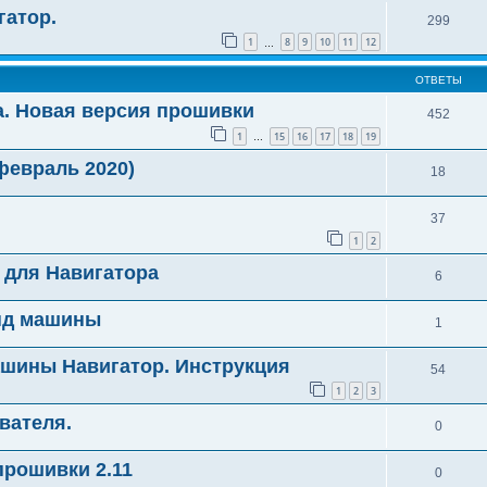
гатор.
299
1
8
9
10
11
12
…
ОТВЕТЫ
. Новая версия прошивки
452
1
15
16
17
18
19
…
февраль 2020)
18
37
1
2
 для Навигатора
6
нд машины
1
шины Навигатор. Инструкция
54
1
2
3
вателя.
0
прошивки 2.11
0