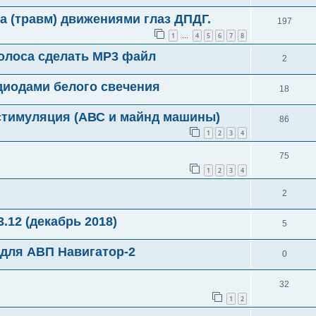
а (травм) движениями глаз ДПДГ.
197
1
4
5
6
7
8
…
 голоса сделать МР3 файл
2
одиодами белого свечения
18
стимуляция (АВС и майнд машины)
86
1
2
3
4
75
1
2
3
4
2
12 (декабрь 2018)
5
 для АВП Навигатор-2
0
32
1
2