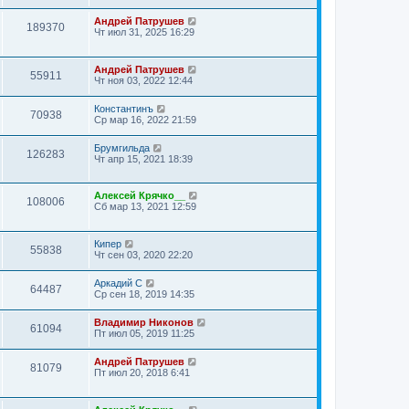
Андрей Патрушев
189370
Чт июл 31, 2025 16:29
Андрей Патрушев
55911
Чт ноя 03, 2022 12:44
Константинъ
70938
Ср мар 16, 2022 21:59
Брумгильда
126283
Чт апр 15, 2021 18:39
Алексей Крячко__
108006
Сб мар 13, 2021 12:59
Кипер
55838
Чт сен 03, 2020 22:20
Аркадий С
64487
Ср сен 18, 2019 14:35
Владимир Никонов
61094
Пт июл 05, 2019 11:25
Андрей Патрушев
81079
Пт июл 20, 2018 6:41