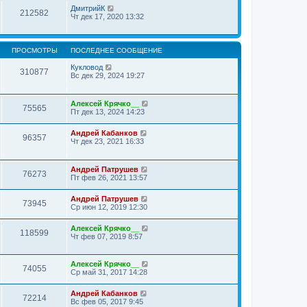
ДмитрийК
212582
Чт дек 17, 2020 13:32
ПРОСМОТРЫ
ПОСЛЕДНЕЕ СООБЩЕНИЕ
Кукловод
310877
Вс дек 29, 2024 19:27
Алексей Крячко__
75565
Пт дек 13, 2024 14:23
Андрей Кабанков
96357
Чт дек 23, 2021 16:33
Андрей Патрушев
76273
Пт фев 26, 2021 13:57
Андрей Патрушев
73945
Ср июн 12, 2019 12:30
Алексей Крячко__
118599
Чт фев 07, 2019 8:57
Алексей Крячко__
74055
Ср май 31, 2017 14:28
Андрей Кабанков
72214
Вс фев 05, 2017 9:45