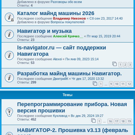
Добавлено в форуме
Разговоры обо всем
Ответы:
4
Каталог майнд машины 2026
Последнее сообщение
Владимир Никонов
«
Сб сен 23, 2017 14:40
Добавлено в форуме
Вопросы покупателей
Навигатор и музыка
Последнее сообщение
Алексей Крячко__
«
Пт мар 15, 2019 20:44
Ответы:
23
ls-navigator.ru — сайт поддержки
Навигатора
Последнее сообщение
Alexei
«
Пн янв 09, 2023 15:14
Ответы:
53
1
2
3
Разработка майнд машины Навигатор.
Последнее сообщение
ДмитрийК
«
Чт дек 17, 2020 13:32
Ответы:
299
1
9
10
11
12
…
Темы
Перепрограммирование прибора. Новая
версия прошивки
Последнее сообщение
Кукловод
«
Вс дек 29, 2024 19:27
Ответы:
452
1
16
17
18
19
…
НАВИГАТОР-2. Прошивка v3.13 (февраль