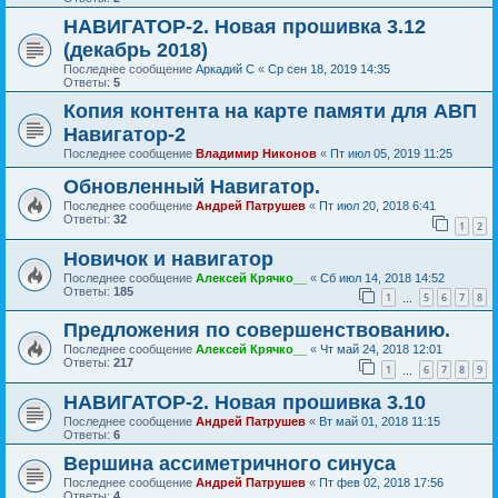
НАВИГАТОР-2. Новая прошивка 3.12
(декабрь 2018)
Последнее сообщение
Аркадий С
«
Ср сен 18, 2019 14:35
Ответы:
5
Копия контента на карте памяти для АВП
Навигатор-2
Последнее сообщение
Владимир Никонов
«
Пт июл 05, 2019 11:25
Обновленный Навигатор.
Последнее сообщение
Андрей Патрушев
«
Пт июл 20, 2018 6:41
Ответы:
32
1
2
Новичок и навигатор
Последнее сообщение
Алексей Крячко__
«
Сб июл 14, 2018 14:52
Ответы:
185
1
5
6
7
8
…
Предложения по совершенствованию.
Последнее сообщение
Алексей Крячко__
«
Чт май 24, 2018 12:01
Ответы:
217
1
6
7
8
9
…
НАВИГАТОР-2. Новая прошивка 3.10
Последнее сообщение
Андрей Патрушев
«
Вт май 01, 2018 11:15
Ответы:
6
Вершина ассиметричного синуса
Последнее сообщение
Андрей Патрушев
«
Пт фев 02, 2018 17:56
Ответы:
4