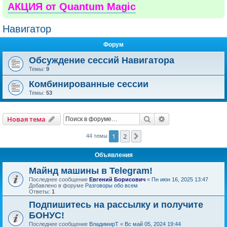
АКЦИЯ от Quantum Magic
Навигатор
Форум
Обсуждение сессий Навигатора
Темы:
9
Комбинированные сессии
Темы:
53
Поиск
Расширенный пои
Новая тема
1
2
След.
44 темы
Объявления
Майнд машины в Telegram!
Последнее сообщение
Евгений Борисович
«
Пн июн 16, 2025 13:47
Добавлено в форуме
Разговоры обо всем
Ответы:
1
Подпишитесь на рассылку и получите
БОНУС!
Последнее сообщение
ВладимирТ
«
Вс май 05, 2024 19:44