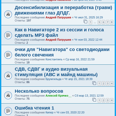
Десенсибилизация и переработка (травм)
движениями глаз ДПДГ.
Последнее сообщение
Андрей Патрушев
«
Чт июл 31, 2025 16:29
Ответы:
197
1
5
6
7
8
…
Как в Навигаторе 2 из сессии и голоса
сделать МР3 файл
Последнее сообщение
Андрей Патрушев
«
Чт ноя 03, 2022 12:44
Ответы:
2
очки для "Навигатора" со светодиодами
белого свечения
Последнее сообщение
Константинъ
«
Ср мар 16, 2022 21:59
Ответы:
18
СДВ, СДВГ и аудио визуальная
стимуляция (АВС и майнд машины)
Последнее сообщение
Брумгильда
«
Чт апр 15, 2021 18:39
Ответы:
86
1
2
3
4
Несколько вопросов
Последнее сообщение
Алексей Крячко__
«
Сб мар 13, 2021 12:59
Ответы:
75
1
2
3
4
Ошибка чтения 1
Последнее сообщение
Кипер
«
Чт сен 03, 2020 22:20
Ответы:
2