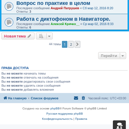
Вопрос по практике в целом
Последнее сообщение
Андрей Патрушев
«
Сб мар 12, 2016 8:20
Ответы:
3
Работа с диктофоном в Навигаторе.
Последнее сообщение
Алексей Крячко__
«
Ср мар 02, 2016 8:33
Ответы:
6
Новая тема
1
2
След.
44 темы
Перейти
ПРАВА ДОСТУПА
Вы
не можете
начинать темы
Вы
не можете
отвечать на сообщения
Вы
не можете
редактировать свои сообщения
Вы
не можете
удалять свои сообщения
Вы
не можете
добавлять вложения
На главную
Список форумов
Часовой пояс:
UTC+03:00
Создано на основе
phpBB
® Forum Software © phpBB Limited
Русская поддержка phpBB
Конфиденциальность
|
Правила