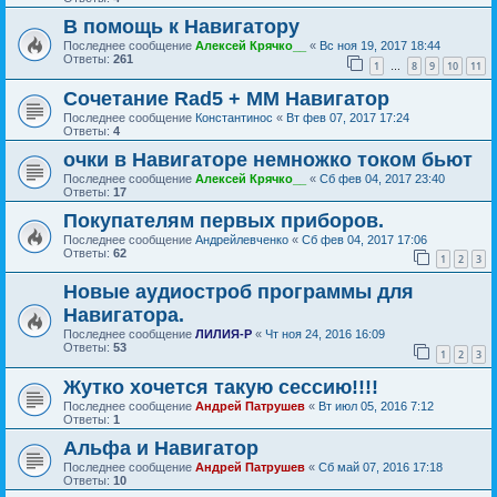
В помощь к Навигатору
Последнее сообщение
Алексей Крячко__
«
Вс ноя 19, 2017 18:44
Ответы:
261
1
8
9
10
11
…
Сочетание Rad5 + ММ Навигатор
Последнее сообщение
Константинос
«
Вт фев 07, 2017 17:24
Ответы:
4
очки в Навигаторе немножко током бьют
Последнее сообщение
Алексей Крячко__
«
Сб фев 04, 2017 23:40
Ответы:
17
Покупателям первых приборов.
Последнее сообщение
Андрейлевченко
«
Сб фев 04, 2017 17:06
Ответы:
62
1
2
3
Новые аудиостроб программы для
Навигатора.
Последнее сообщение
ЛИЛИЯ-Р
«
Чт ноя 24, 2016 16:09
Ответы:
53
1
2
3
Жутко хочется такую сессию!!!!
Последнее сообщение
Андрей Патрушев
«
Вт июл 05, 2016 7:12
Ответы:
1
Альфа и Навигатор
Последнее сообщение
Андрей Патрушев
«
Сб май 07, 2016 17:18
Ответы:
10