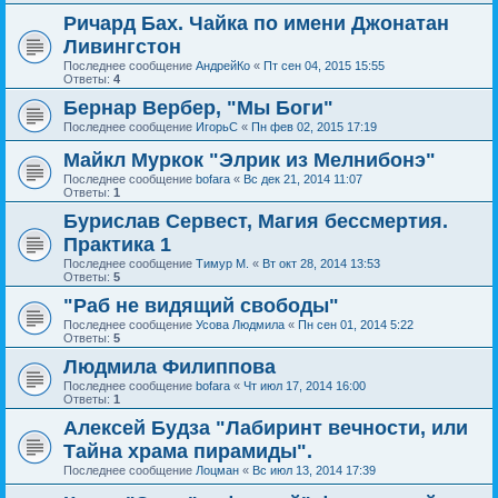
Ричард Бах. Чайка по имени Джонатан
Ливингстон
Последнее сообщение
АндрейКо
«
Пт сен 04, 2015 15:55
Ответы:
4
Бернар Вербер, "Мы Боги"
Последнее сообщение
ИгорьС
«
Пн фев 02, 2015 17:19
Майкл Муркок "Элрик из Мелнибонэ"
Последнее сообщение
bofara
«
Вс дек 21, 2014 11:07
Ответы:
1
Бурислав Сервест, Магия бессмертия.
Практика 1
Последнее сообщение
Тимур М.
«
Вт окт 28, 2014 13:53
Ответы:
5
"Раб не видящий свободы"
Последнее сообщение
Усова Людмила
«
Пн сен 01, 2014 5:22
Ответы:
5
Людмила Филиппова
Последнее сообщение
bofara
«
Чт июл 17, 2014 16:00
Ответы:
1
Алексей Будза "Лабиринт вечности, или
Тайна храма пирамиды".
Последнее сообщение
Лоцман
«
Вс июл 13, 2014 17:39