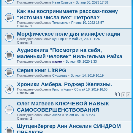
Последнее сообщение
Иван Славов
«
Вс апр 30, 2023 17:38
Как вы воспринимаете рассказ-поэму
"Истомна числа вех" Петрова?
Последнее сообщение
Телепатик
«
Пн янв 10, 2022 18:57
Ответы:
1
Морфическое поле для манифестации
Последнее сообщение
Кушнир
«
Чт май 27, 2021 11:26
Ответы:
3
Аудиокнига "Посмотри на себя,
маленький человек" Вильгельма Райха
Последнее сообщение
палео
«
Вс июл 05, 2020 9:33
Серия книг LitRPG
Последнее сообщение
Сноходец
«
Вс июл 14, 2019 10:19
Хроники Амбера. Роджер Желязны.
Последнее сообщение
Кристи Кори
«
Сб май 18, 2019 16:55
Ответы:
40
1
2
Олег Матвеев КЛЮЧЕВОЙ НАВЫК
САМОСОВЕРШЕНСТВОВАНИЯ
Последнее сообщение
Акела
«
Вс авг 05, 2018 7:23
Ответы:
2
Шутценбергер Анн Анселин СИНДРОМ
ПРЕДКОВ