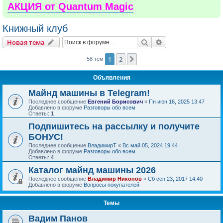
АКЦИЯ от Quantum Magic
Книжный клуб
Поиск
Расширенный пои
Новая тема
1
2
След.
58 тем
Объявления
Майнд машины в Telegram!
Последнее сообщение
Евгений Борисович
«
Пн июн 16, 2025 13:47
Добавлено в форуме
Разговоры обо всем
Ответы:
1
Подпишитесь на рассылку и получите
БОНУС!
Последнее сообщение
ВладимирТ
«
Вс май 05, 2024 19:44
Добавлено в форуме
Разговоры обо всем
Ответы:
4
Каталог майнд машины 2026
Последнее сообщение
Владимир Никонов
«
Сб сен 23, 2017 14:40
Добавлено в форуме
Вопросы покупателей
Темы
Вадим Панов