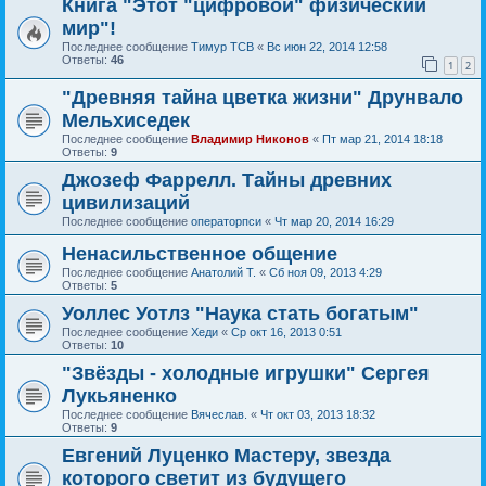
Книга "Этот "цифровой" физический
мир"!
Последнее сообщение
Тимур ТСВ
«
Вс июн 22, 2014 12:58
Ответы:
46
1
2
"Древняя тайна цветка жизни" Друнвало
Мельхиседек
Последнее сообщение
Владимир Никонов
«
Пт мар 21, 2014 18:18
Ответы:
9
Джозеф Фаррелл. Тайны древних
цивилизаций
Последнее сообщение
операторпси
«
Чт мар 20, 2014 16:29
Ненасильственное общение
Последнее сообщение
Анатолий Т.
«
Сб ноя 09, 2013 4:29
Ответы:
5
Уоллес Уотлз "Наука стать богатым"
Последнее сообщение
Хеди
«
Ср окт 16, 2013 0:51
Ответы:
10
"Звёзды - холодные игрушки" Сергея
Лукьяненко
Последнее сообщение
Вячеслав.
«
Чт окт 03, 2013 18:32
Ответы:
9
Евгений Луценко Мастеру, звезда
которого светит из будущего