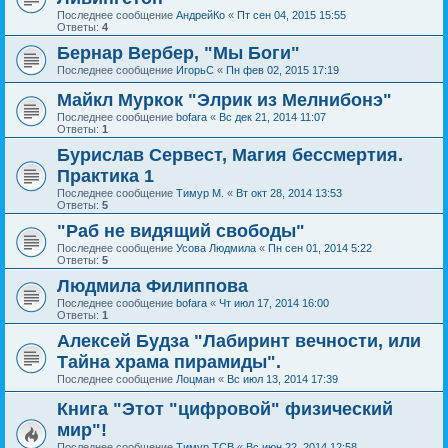
Последнее сообщение
АндрейКо
«
Пт сен 04, 2015 15:55
Ответы:
4
Бернар Вербер, "Мы Боги"
Последнее сообщение
ИгорьС
«
Пн фев 02, 2015 17:19
Майкл Муркок "Элрик из Мелнибонэ"
Последнее сообщение
bofara
«
Вс дек 21, 2014 11:07
Ответы:
1
Бурислав Сервест, Магия бессмертия.
Практика 1
Последнее сообщение
Тимур М.
«
Вт окт 28, 2014 13:53
Ответы:
5
"Раб не видящий свободы"
Последнее сообщение
Усова Людмила
«
Пн сен 01, 2014 5:22
Ответы:
5
Людмила Филиппова
Последнее сообщение
bofara
«
Чт июл 17, 2014 16:00
Ответы:
1
Алексей Будза "Лабиринт вечности, или
Тайна храма пирамиды".
Последнее сообщение
Лоцман
«
Вс июл 13, 2014 17:39
Книга "Этот "цифровой" физический
мир"!
Последнее сообщение
Тимур ТСВ
«
Вс июн 22, 2014 12:58