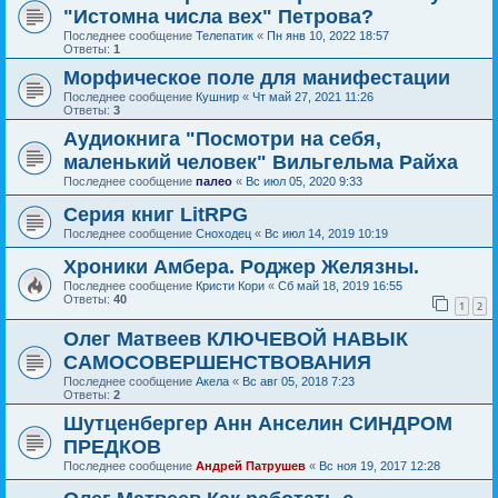
"Истомна числа вех" Петрова?
Последнее сообщение
Телепатик
«
Пн янв 10, 2022 18:57
Ответы:
1
Морфическое поле для манифестации
Последнее сообщение
Кушнир
«
Чт май 27, 2021 11:26
Ответы:
3
Аудиокнига "Посмотри на себя,
маленький человек" Вильгельма Райха
Последнее сообщение
палео
«
Вс июл 05, 2020 9:33
Серия книг LitRPG
Последнее сообщение
Сноходец
«
Вс июл 14, 2019 10:19
Хроники Амбера. Роджер Желязны.
Последнее сообщение
Кристи Кори
«
Сб май 18, 2019 16:55
Ответы:
40
1
2
Олег Матвеев КЛЮЧЕВОЙ НАВЫК
САМОСОВЕРШЕНСТВОВАНИЯ
Последнее сообщение
Акела
«
Вс авг 05, 2018 7:23
Ответы:
2
Шутценбергер Анн Анселин СИНДРОМ
ПРЕДКОВ
Последнее сообщение
Андрей Патрушев
«
Вс ноя 19, 2017 12:28