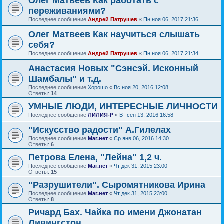
Олег Матвеев Как работать с
переживаниями?
Последнее сообщение
Андрей Патрушев
«
Пн ноя 06, 2017 21:36
Олег Матвеев Как научиться слышать
себя?
Последнее сообщение
Андрей Патрушев
«
Пн ноя 06, 2017 21:34
Анастасия Новых "Сэнсэй. Исконный
Шамбалы" и т.д.
Последнее сообщение
Хорошо
«
Вс ноя 20, 2016 12:08
Ответы:
14
УМНЫЕ ЛЮДИ, ИНТЕРЕСНЫЕ ЛИЧНОСТИ
Последнее сообщение
ЛИЛИЯ-Р
«
Вт сен 13, 2016 16:58
"Искусство радости" А.Гилелах
Последнее сообщение
Маг.нет
«
Ср янв 06, 2016 14:30
Ответы:
6
Петрова Елена, "Лейна" 1,2 ч.
Последнее сообщение
Маг.нет
«
Чт дек 31, 2015 23:00
Ответы:
15
"Разрушители". Сыромятникова Ирина
Последнее сообщение
Маг.нет
«
Чт дек 31, 2015 23:00
Ответы:
8
Ричард Бах. Чайка по имени Джонатан
Ливингстон