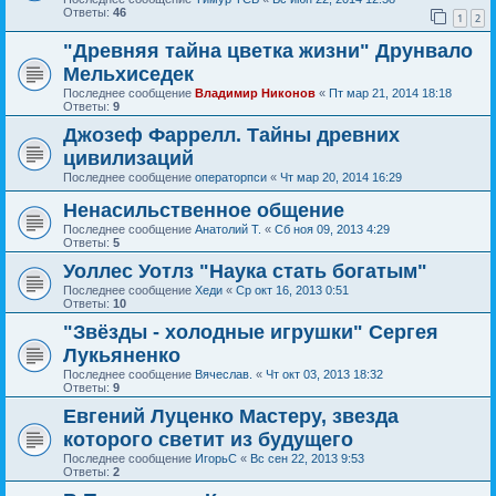
Ответы:
46
1
2
"Древняя тайна цветка жизни" Друнвало
Мельхиседек
Последнее сообщение
Владимир Никонов
«
Пт мар 21, 2014 18:18
Ответы:
9
Джозеф Фаррелл. Тайны древних
цивилизаций
Последнее сообщение
операторпси
«
Чт мар 20, 2014 16:29
Ненасильственное общение
Последнее сообщение
Анатолий Т.
«
Сб ноя 09, 2013 4:29
Ответы:
5
Уоллес Уотлз "Наука стать богатым"
Последнее сообщение
Хеди
«
Ср окт 16, 2013 0:51
Ответы:
10
"Звёзды - холодные игрушки" Сергея
Лукьяненко
Последнее сообщение
Вячеслав.
«
Чт окт 03, 2013 18:32
Ответы:
9
Евгений Луценко Мастеру, звезда
которого светит из будущего
Последнее сообщение
ИгорьС
«
Вс сен 22, 2013 9:53
Ответы:
2