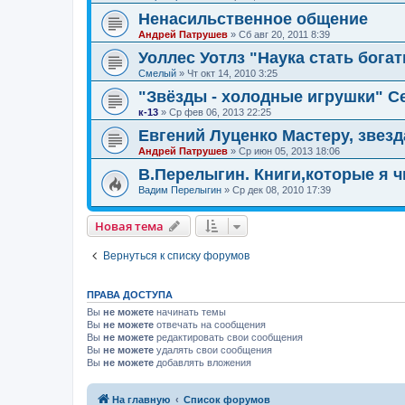
Ненасильственное общение
Андрей Патрушев
»
Сб авг 20, 2011 8:39
Уоллес Уотлз "Наука стать бога
Смелый
»
Чт окт 14, 2010 3:25
"Звёзды - холодные игрушки" С
к-13
»
Ср фев 06, 2013 22:25
Евгений Луценко Мастеру, звезд
Андрей Патрушев
»
Ср июн 05, 2013 18:06
В.Перелыгин. Книги,которые я ч
Вадим Перелыгин
»
Ср дек 08, 2010 17:39
Новая тема
Вернуться к списку форумов
ПРАВА ДОСТУПА
Вы
не можете
начинать темы
Вы
не можете
отвечать на сообщения
Вы
не можете
редактировать свои сообщения
Вы
не можете
удалять свои сообщения
Вы
не можете
добавлять вложения
На главную
Список форумов