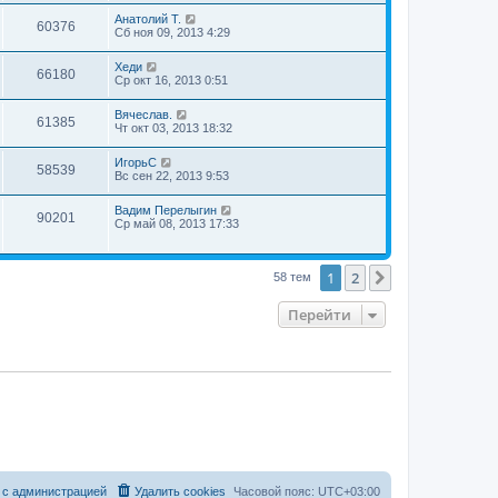
Анатолий Т.
60376
Сб ноя 09, 2013 4:29
Хеди
66180
Ср окт 16, 2013 0:51
Вячеслав.
61385
Чт окт 03, 2013 18:32
ИгорьС
58539
Вс сен 22, 2013 9:53
Вадим Перелыгин
90201
Ср май 08, 2013 17:33
1
2
След.
58 тем
Перейти
 с администрацией
Удалить cookies
Часовой пояс:
UTC+03:00