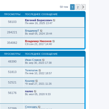
1
2
След.
58 тем
ПРОСМОТРЫ
ПОСЛЕДНЕЕ СООБЩЕНИЕ
Евгений Борисович
58103
Пн июн 16, 2025 13:47
ВладимирТ
284221
Вс май 05, 2024 19:44
Владимир Никонов
354062
Сб сен 23, 2017 14:40
ПРОСМОТРЫ
ПОСЛЕДНЕЕ СООБЩЕНИЕ
Иван Славов
48390
Вс апр 30, 2023 17:38
Телепатик
51813
Пн янв 10, 2022 18:57
Кушнир
52521
Чт май 27, 2021 11:26
палео
56176
Вс июл 05, 2020 9:33
Сноходец
57289