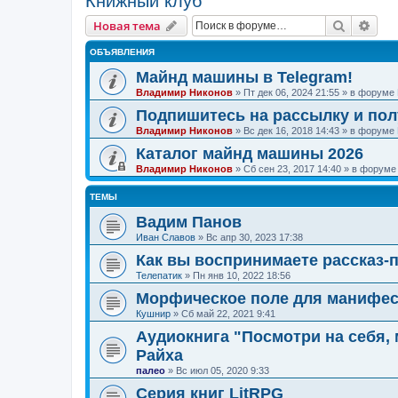
Книжный клуб
Поиск
Рас
Новая тема
ОБЪЯВЛЕНИЯ
Майнд машины в Telegram!
Владимир Никонов
»
Пт дек 06, 2024 21:55
» в форуме
Подпишитесь на рассылку и по
Владимир Никонов
»
Вс дек 16, 2018 14:43
» в форуме
Каталог майнд машины 2026
Владимир Никонов
»
Сб сен 23, 2017 14:40
» в форум
ТЕМЫ
Вадим Панов
Иван Славов
»
Вс апр 30, 2023 17:38
Как вы воспринимаете рассказ-
Телепатик
»
Пн янв 10, 2022 18:56
Морфическое поле для манифе
Кушнир
»
Сб май 22, 2021 9:41
Аудиокнига "Посмотри на себя,
Райха
палео
»
Вс июл 05, 2020 9:33
Серия книг LitRPG