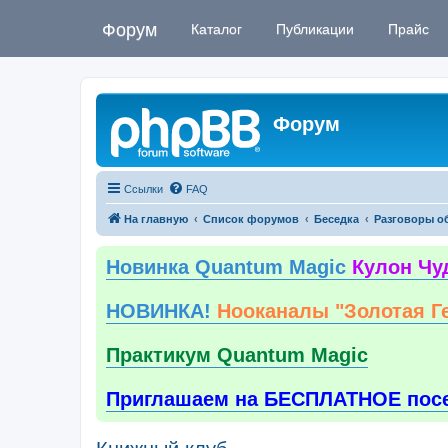
Форум
Каталог
Публикации
Прайс
Форум
Ссылки
FAQ
На главную
Список форумов
Беседка
Разговоры о
Новинка Quantum Magic
Кулон Чу
НОВИНКА!
Нооканалы "Золотая Г
Практикум Quantum Magic
Приглашаем на БЕСПЛАТНОЕ пос