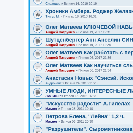
Сноходец
»
Вс июл 14, 2019 10:19
Хроники Амбера. Роджер Желяз
Тимур М.
»
Пн мар 18, 2013 16:31
Олег Матвеев КЛЮЧЕВОЙ НА
Андрей Патрушев
»
Вс ноя 19, 2017 12:31
Шутценбергер Анн Анселин С
Андрей Патрушев
»
Вс ноя 19, 2017 12:28
Олег Матвеев Как работать с п
Андрей Патрушев
»
Пн ноя 06, 2017 21:36
Олег Матвеев Как научиться сл
Андрей Патрушев
»
Пн ноя 06, 2017 21:34
Анастасия Новых "Сэнсэй. Иско
Андронавт
»
Вс янв 24, 2016 21:25
УМНЫЕ ЛЮДИ, ИНТЕРЕСНЫЕ Л
ЛИЛИЯ-Р
»
Вт сен 13, 2016 16:58
"Искусство радости" А.Гилелах
Маг.нет
»
Пт ноя 25, 2011 10:10
Петрова Елена, "Лейна" 1,2 ч.
Маг.нет
»
Вс ноя 06, 2011 20:30
"Разрушители". Сыромятникова