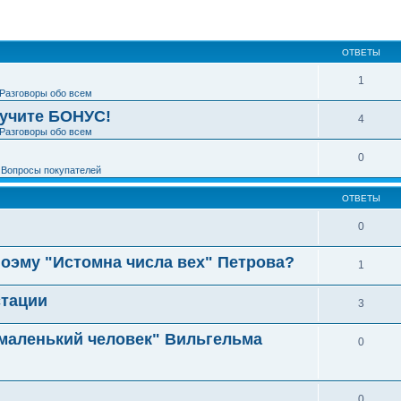
ширенный поиск
ОТВЕТЫ
1
Разговоры обо всем
лучите БОНУС!
4
Разговоры обо всем
0
е
Вопросы покупателей
ОТВЕТЫ
0
поэму "Истомна числа вех" Петрова?
1
стации
3
 маленький человек" Вильгельма
0
0