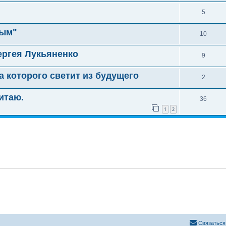
5
тым"
10
ергея Лукьяненко
9
а которого светит из будущего
2
итаю.
36
1
2
Связаться