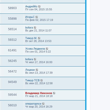
АндрейКо
58903
Пт сен 04, 2015 15:55
ИгорьС
55898
Пн фев 02, 2015 17:19
bofara
56514
Вс дек 21, 2014 11:07
Тимур М.
59312
Вт окт 28, 2014 13:53
Усова Людмила
61491
Пн сен 01, 2014 5:22
bofara
56245
Чт июл 17, 2014 16:00
Лоцман
56472
Вс июл 13, 2014 17:39
Тимур ТСВ
94549
Вс июн 22, 2014 12:58
Владимир Никонов
59544
Пт мар 21, 2014 18:18
операторпси
56010
Чт мар 20, 2014 16:29