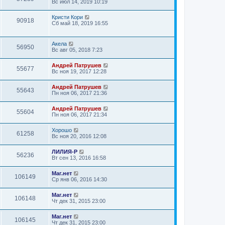
Вс июл 14, 2019 10:19
Кристи Кори
90918
Сб май 18, 2019 16:55
Акела
56950
Вс авг 05, 2018 7:23
Андрей Патрушев
55677
Вс ноя 19, 2017 12:28
Андрей Патрушев
55643
Пн ноя 06, 2017 21:36
Андрей Патрушев
55604
Пн ноя 06, 2017 21:34
Хорошо
61258
Вс ноя 20, 2016 12:08
ЛИЛИЯ-Р
56236
Вт сен 13, 2016 16:58
Маг.нет
106149
Ср янв 06, 2016 14:30
Маг.нет
106148
Чт дек 31, 2015 23:00
Маг.нет
106145
Чт дек 31, 2015 23:00