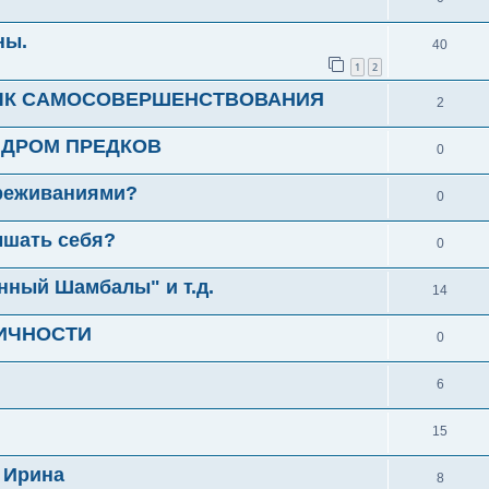
ны.
40
1
2
ВЫК САМОСОВЕРШЕНСТВОВАНИЯ
2
ИНДРОМ ПРЕДКОВ
0
ереживаниями?
0
ышать себя?
0
нный Шамбалы" и т.д.
14
ИЧНОСТИ
0
6
15
 Ирина
8