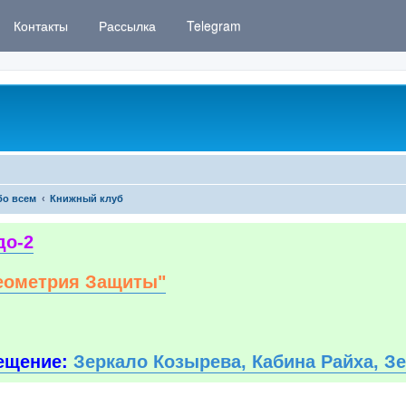
Контакты
Рассылка
Telegram
бо всем
Книжный клуб
до-2
еометрия Защиты"
ещение:
Зеркало Козырева, Кабина Райха, З