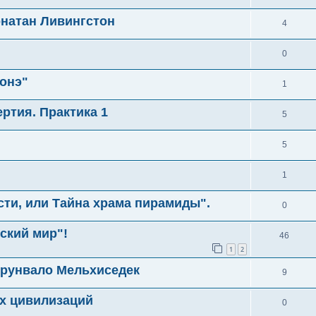
онатан Ливингстон
4
0
онэ"
1
ртия. Практика 1
5
5
1
сти, или Тайна храма пирамиды".
0
ский мир"!
46
1
2
Друнвало Мельхиседек
9
х цивилизаций
0