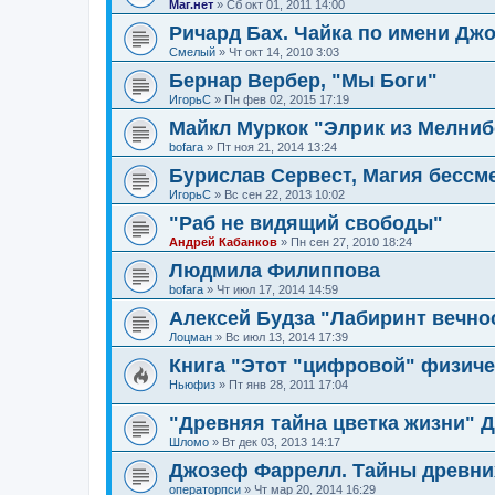
Маг.нет
»
Сб окт 01, 2011 14:00
Ричард Бах. Чайка по имени Дж
Смелый
»
Чт окт 14, 2010 3:03
Бернар Вербер, "Мы Боги"
ИгорьС
»
Пн фев 02, 2015 17:19
Майкл Муркок "Элрик из Мелниб
bofara
»
Пт ноя 21, 2014 13:24
Бурислав Сервест, Магия бессме
ИгорьС
»
Вс сен 22, 2013 10:02
"Раб не видящий свободы"
Андрей Кабанков
»
Пн сен 27, 2010 18:24
Людмила Филиппова
bofara
»
Чт июл 17, 2014 14:59
Алексей Будза "Лабиринт вечно
Лоцман
»
Вс июл 13, 2014 17:39
Книга "Этот "цифровой" физиче
Ньюфиз
»
Пт янв 28, 2011 17:04
"Древняя тайна цветка жизни" 
Шломо
»
Вт дек 03, 2013 14:17
Джозеф Фаррелл. Тайны древни
операторпси
»
Чт мар 20, 2014 16:29