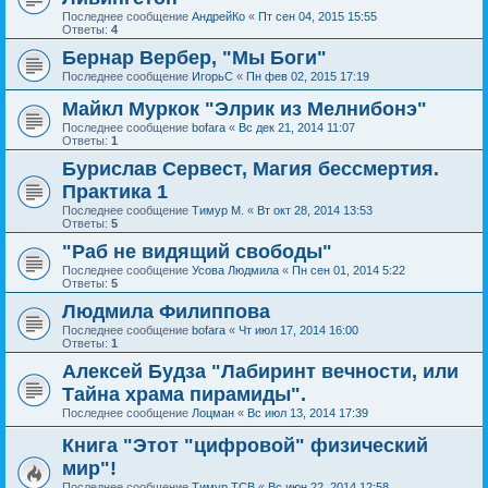
Последнее сообщение
АндрейКо
«
Пт сен 04, 2015 15:55
Ответы:
4
Бернар Вербер, "Мы Боги"
Последнее сообщение
ИгорьС
«
Пн фев 02, 2015 17:19
Майкл Муркок "Элрик из Мелнибонэ"
Последнее сообщение
bofara
«
Вс дек 21, 2014 11:07
Ответы:
1
Бурислав Сервест, Магия бессмертия.
Практика 1
Последнее сообщение
Тимур М.
«
Вт окт 28, 2014 13:53
Ответы:
5
"Раб не видящий свободы"
Последнее сообщение
Усова Людмила
«
Пн сен 01, 2014 5:22
Ответы:
5
Людмила Филиппова
Последнее сообщение
bofara
«
Чт июл 17, 2014 16:00
Ответы:
1
Алексей Будза "Лабиринт вечности, или
Тайна храма пирамиды".
Последнее сообщение
Лоцман
«
Вс июл 13, 2014 17:39
Книга "Этот "цифровой" физический
мир"!
Последнее сообщение
Тимур ТСВ
«
Вс июн 22, 2014 12:58