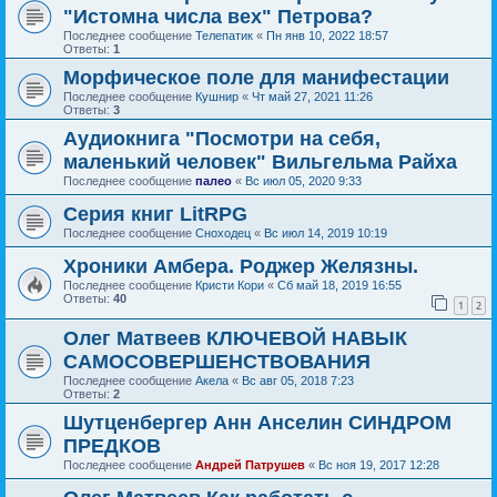
"Истомна числа вех" Петрова?
Последнее сообщение
Телепатик
«
Пн янв 10, 2022 18:57
Ответы:
1
Морфическое поле для манифестации
Последнее сообщение
Кушнир
«
Чт май 27, 2021 11:26
Ответы:
3
Аудиокнига "Посмотри на себя,
маленький человек" Вильгельма Райха
Последнее сообщение
палео
«
Вс июл 05, 2020 9:33
Серия книг LitRPG
Последнее сообщение
Сноходец
«
Вс июл 14, 2019 10:19
Хроники Амбера. Роджер Желязны.
Последнее сообщение
Кристи Кори
«
Сб май 18, 2019 16:55
Ответы:
40
1
2
Олег Матвеев КЛЮЧЕВОЙ НАВЫК
САМОСОВЕРШЕНСТВОВАНИЯ
Последнее сообщение
Акела
«
Вс авг 05, 2018 7:23
Ответы:
2
Шутценбергер Анн Анселин СИНДРОМ
ПРЕДКОВ
Последнее сообщение
Андрей Патрушев
«
Вс ноя 19, 2017 12:28