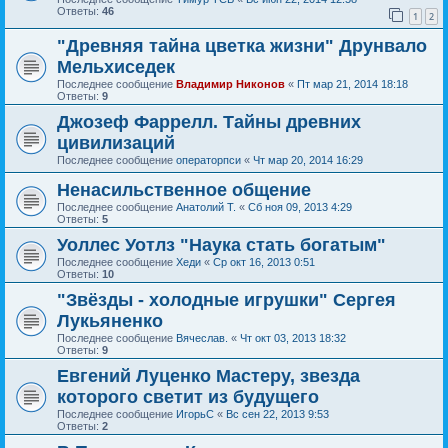
Ответы:
46
1
2
"Древняя тайна цветка жизни" Друнвало
Мельхиседек
Последнее сообщение
Владимир Никонов
«
Пт мар 21, 2014 18:18
Ответы:
9
Джозеф Фаррелл. Тайны древних
цивилизаций
Последнее сообщение
операторпси
«
Чт мар 20, 2014 16:29
Ненасильственное общение
Последнее сообщение
Анатолий Т.
«
Сб ноя 09, 2013 4:29
Ответы:
5
Уоллес Уотлз "Наука стать богатым"
Последнее сообщение
Хеди
«
Ср окт 16, 2013 0:51
Ответы:
10
"Звёзды - холодные игрушки" Сергея
Лукьяненко
Последнее сообщение
Вячеслав.
«
Чт окт 03, 2013 18:32
Ответы:
9
Евгений Луценко Мастеру, звезда
которого светит из будущего
Последнее сообщение
ИгорьС
«
Вс сен 22, 2013 9:53
Ответы:
2