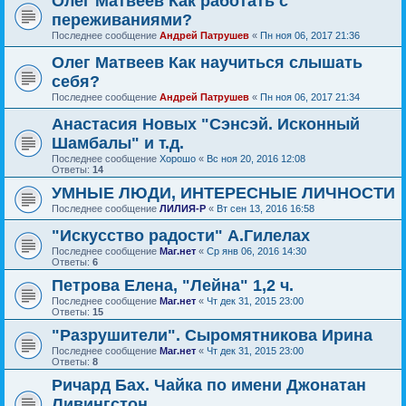
Олег Матвеев Как работать с
переживаниями?
Последнее сообщение
Андрей Патрушев
«
Пн ноя 06, 2017 21:36
Олег Матвеев Как научиться слышать
себя?
Последнее сообщение
Андрей Патрушев
«
Пн ноя 06, 2017 21:34
Анастасия Новых "Сэнсэй. Исконный
Шамбалы" и т.д.
Последнее сообщение
Хорошо
«
Вс ноя 20, 2016 12:08
Ответы:
14
УМНЫЕ ЛЮДИ, ИНТЕРЕСНЫЕ ЛИЧНОСТИ
Последнее сообщение
ЛИЛИЯ-Р
«
Вт сен 13, 2016 16:58
"Искусство радости" А.Гилелах
Последнее сообщение
Маг.нет
«
Ср янв 06, 2016 14:30
Ответы:
6
Петрова Елена, "Лейна" 1,2 ч.
Последнее сообщение
Маг.нет
«
Чт дек 31, 2015 23:00
Ответы:
15
"Разрушители". Сыромятникова Ирина
Последнее сообщение
Маг.нет
«
Чт дек 31, 2015 23:00
Ответы:
8
Ричард Бах. Чайка по имени Джонатан
Ливингстон