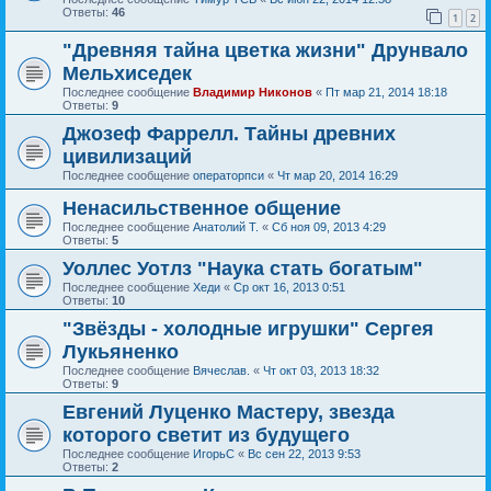
Ответы:
46
1
2
"Древняя тайна цветка жизни" Друнвало
Мельхиседек
Последнее сообщение
Владимир Никонов
«
Пт мар 21, 2014 18:18
Ответы:
9
Джозеф Фаррелл. Тайны древних
цивилизаций
Последнее сообщение
операторпси
«
Чт мар 20, 2014 16:29
Ненасильственное общение
Последнее сообщение
Анатолий Т.
«
Сб ноя 09, 2013 4:29
Ответы:
5
Уоллес Уотлз "Наука стать богатым"
Последнее сообщение
Хеди
«
Ср окт 16, 2013 0:51
Ответы:
10
"Звёзды - холодные игрушки" Сергея
Лукьяненко
Последнее сообщение
Вячеслав.
«
Чт окт 03, 2013 18:32
Ответы:
9
Евгений Луценко Мастеру, звезда
которого светит из будущего
Последнее сообщение
ИгорьС
«
Вс сен 22, 2013 9:53
Ответы:
2