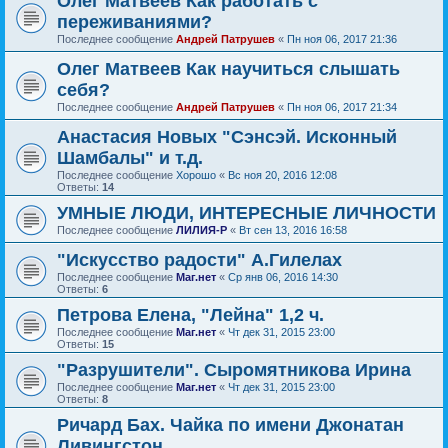
Олег Матвеев Как работать с
переживаниями?
Последнее сообщение
Андрей Патрушев
«
Пн ноя 06, 2017 21:36
Олег Матвеев Как научиться слышать
себя?
Последнее сообщение
Андрей Патрушев
«
Пн ноя 06, 2017 21:34
Анастасия Новых "Сэнсэй. Исконный
Шамбалы" и т.д.
Последнее сообщение
Хорошо
«
Вс ноя 20, 2016 12:08
Ответы:
14
УМНЫЕ ЛЮДИ, ИНТЕРЕСНЫЕ ЛИЧНОСТИ
Последнее сообщение
ЛИЛИЯ-Р
«
Вт сен 13, 2016 16:58
"Искусство радости" А.Гилелах
Последнее сообщение
Маг.нет
«
Ср янв 06, 2016 14:30
Ответы:
6
Петрова Елена, "Лейна" 1,2 ч.
Последнее сообщение
Маг.нет
«
Чт дек 31, 2015 23:00
Ответы:
15
"Разрушители". Сыромятникова Ирина
Последнее сообщение
Маг.нет
«
Чт дек 31, 2015 23:00
Ответы:
8
Ричард Бах. Чайка по имени Джонатан
Ливингстон