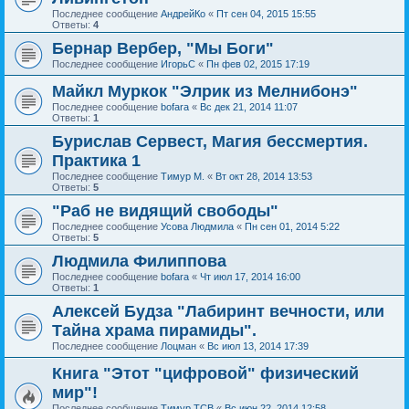
Последнее сообщение
АндрейКо
«
Пт сен 04, 2015 15:55
Ответы:
4
Бернар Вербер, "Мы Боги"
Последнее сообщение
ИгорьС
«
Пн фев 02, 2015 17:19
Майкл Муркок "Элрик из Мелнибонэ"
Последнее сообщение
bofara
«
Вс дек 21, 2014 11:07
Ответы:
1
Бурислав Сервест, Магия бессмертия.
Практика 1
Последнее сообщение
Тимур М.
«
Вт окт 28, 2014 13:53
Ответы:
5
"Раб не видящий свободы"
Последнее сообщение
Усова Людмила
«
Пн сен 01, 2014 5:22
Ответы:
5
Людмила Филиппова
Последнее сообщение
bofara
«
Чт июл 17, 2014 16:00
Ответы:
1
Алексей Будза "Лабиринт вечности, или
Тайна храма пирамиды".
Последнее сообщение
Лоцман
«
Вс июл 13, 2014 17:39
Книга "Этот "цифровой" физический
мир"!
Последнее сообщение
Тимур ТСВ
«
Вс июн 22, 2014 12:58