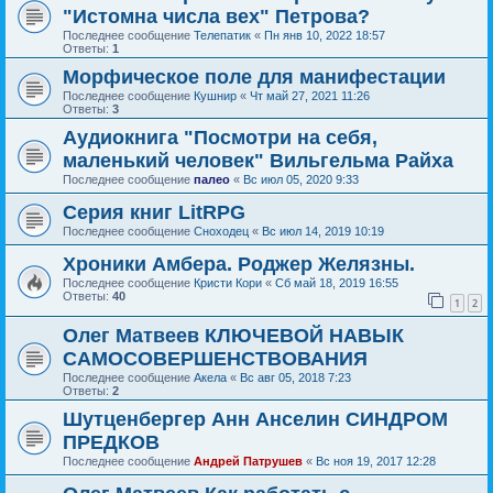
"Истомна числа вех" Петрова?
Последнее сообщение
Телепатик
«
Пн янв 10, 2022 18:57
Ответы:
1
Морфическое поле для манифестации
Последнее сообщение
Кушнир
«
Чт май 27, 2021 11:26
Ответы:
3
Аудиокнига "Посмотри на себя,
маленький человек" Вильгельма Райха
Последнее сообщение
палео
«
Вс июл 05, 2020 9:33
Серия книг LitRPG
Последнее сообщение
Сноходец
«
Вс июл 14, 2019 10:19
Хроники Амбера. Роджер Желязны.
Последнее сообщение
Кристи Кори
«
Сб май 18, 2019 16:55
Ответы:
40
1
2
Олег Матвеев КЛЮЧЕВОЙ НАВЫК
САМОСОВЕРШЕНСТВОВАНИЯ
Последнее сообщение
Акела
«
Вс авг 05, 2018 7:23
Ответы:
2
Шутценбергер Анн Анселин СИНДРОМ
ПРЕДКОВ
Последнее сообщение
Андрей Патрушев
«
Вс ноя 19, 2017 12:28