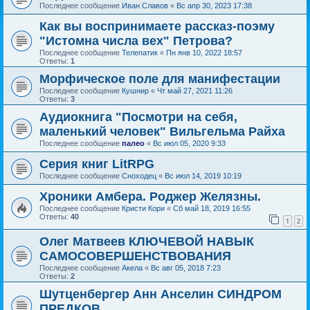
Последнее сообщение
Иван Славов
«
Вс апр 30, 2023 17:38
Как вы воспринимаете рассказ-поэму
"Истомна числа вех" Петрова?
Последнее сообщение
Телепатик
«
Пн янв 10, 2022 18:57
Ответы:
1
Морфическое поле для манифестации
Последнее сообщение
Кушнир
«
Чт май 27, 2021 11:26
Ответы:
3
Аудиокнига "Посмотри на себя,
маленький человек" Вильгельма Райха
Последнее сообщение
палео
«
Вс июл 05, 2020 9:33
Серия книг LitRPG
Последнее сообщение
Сноходец
«
Вс июл 14, 2019 10:19
Хроники Амбера. Роджер Желязны.
Последнее сообщение
Кристи Кори
«
Сб май 18, 2019 16:55
Ответы:
40
1
2
Олег Матвеев КЛЮЧЕВОЙ НАВЫК
САМОСОВЕРШЕНСТВОВАНИЯ
Последнее сообщение
Акела
«
Вс авг 05, 2018 7:23
Ответы:
2
Шутценбергер Анн Анселин СИНДРОМ
ПРЕДКОВ