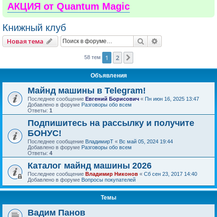
АКЦИЯ от Quantum Magic
Книжный клуб
Поиск
Расширенный пои
Новая тема
1
2
След.
58 тем
Объявления
Майнд машины в Telegram!
Последнее сообщение
Евгений Борисович
«
Пн июн 16, 2025 13:47
Добавлено в форуме
Разговоры обо всем
Ответы:
1
Подпишитесь на рассылку и получите
БОНУС!
Последнее сообщение
ВладимирТ
«
Вс май 05, 2024 19:44
Добавлено в форуме
Разговоры обо всем
Ответы:
4
Каталог майнд машины 2026
Последнее сообщение
Владимир Никонов
«
Сб сен 23, 2017 14:40
Добавлено в форуме
Вопросы покупателей
Темы
Вадим Панов