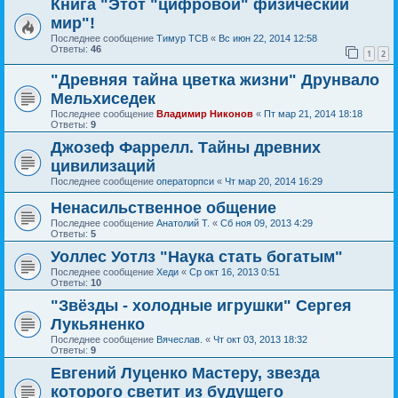
Книга "Этот "цифровой" физический
мир"!
Последнее сообщение
Тимур ТСВ
«
Вс июн 22, 2014 12:58
Ответы:
46
1
2
"Древняя тайна цветка жизни" Друнвало
Мельхиседек
Последнее сообщение
Владимир Никонов
«
Пт мар 21, 2014 18:18
Ответы:
9
Джозеф Фаррелл. Тайны древних
цивилизаций
Последнее сообщение
операторпси
«
Чт мар 20, 2014 16:29
Ненасильственное общение
Последнее сообщение
Анатолий Т.
«
Сб ноя 09, 2013 4:29
Ответы:
5
Уоллес Уотлз "Наука стать богатым"
Последнее сообщение
Хеди
«
Ср окт 16, 2013 0:51
Ответы:
10
"Звёзды - холодные игрушки" Сергея
Лукьяненко
Последнее сообщение
Вячеслав.
«
Чт окт 03, 2013 18:32
Ответы:
9
Евгений Луценко Мастеру, звезда
которого светит из будущего