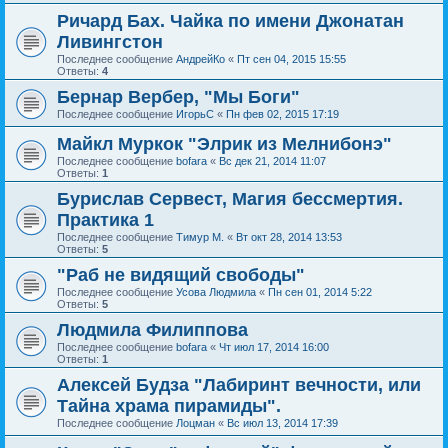
Ричард Бах. Чайка по имени Джонатан
Ливингстон
Последнее сообщение
АндрейКо
«
Пт сен 04, 2015 15:55
Ответы:
4
Бернар Вербер, "Мы Боги"
Последнее сообщение
ИгорьС
«
Пн фев 02, 2015 17:19
Майкл Муркок "Элрик из Мелнибонэ"
Последнее сообщение
bofara
«
Вс дек 21, 2014 11:07
Ответы:
1
Бурислав Сервест, Магия бессмертия.
Практика 1
Последнее сообщение
Тимур М.
«
Вт окт 28, 2014 13:53
Ответы:
5
"Раб не видящий свободы"
Последнее сообщение
Усова Людмила
«
Пн сен 01, 2014 5:22
Ответы:
5
Людмила Филиппова
Последнее сообщение
bofara
«
Чт июл 17, 2014 16:00
Ответы:
1
Алексей Будза "Лабиринт вечности, или
Тайна храма пирамиды".
Последнее сообщение
Лоцман
«
Вс июл 13, 2014 17:39