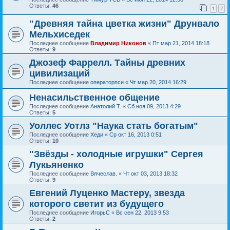
Ответы:
46
1
2
"Древняя тайна цветка жизни" Друнвало
Мельхиседек
Последнее сообщение
Владимир Никонов
«
Пт мар 21, 2014 18:18
Ответы:
9
Джозеф Фаррелл. Тайны древних
цивилизаций
Последнее сообщение
операторпси
«
Чт мар 20, 2014 16:29
Ненасильственное общение
Последнее сообщение
Анатолий Т.
«
Сб ноя 09, 2013 4:29
Ответы:
5
Уоллес Уотлз "Наука стать богатым"
Последнее сообщение
Хеди
«
Ср окт 16, 2013 0:51
Ответы:
10
"Звёзды - холодные игрушки" Сергея
Лукьяненко
Последнее сообщение
Вячеслав.
«
Чт окт 03, 2013 18:32
Ответы:
9
Евгений Луценко Мастеру, звезда
которого светит из будущего
Последнее сообщение
ИгорьС
«
Вс сен 22, 2013 9:53
Ответы:
2