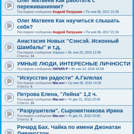
Олег Матвеев Как работать с
переживаниями?
Последнее сообщение
Андрей Патрушев
«
Пн ноя 06, 2017 21:36
Олег Матвеев Как научиться слышать
себя?
Последнее сообщение
Андрей Патрушев
«
Пн ноя 06, 2017 21:34
Анастасия Новых "Сэнсэй. Исконный
Шамбалы" и т.д.
Последнее сообщение
Хорошо
«
Вс ноя 20, 2016 12:08
Ответы:
14
УМНЫЕ ЛЮДИ, ИНТЕРЕСНЫЕ ЛИЧНОСТИ
Последнее сообщение
ЛИЛИЯ-Р
«
Вт сен 13, 2016 16:58
"Искусство радости" А.Гилелах
Последнее сообщение
Маг.нет
«
Ср янв 06, 2016 14:30
Ответы:
6
Петрова Елена, "Лейна" 1,2 ч.
Последнее сообщение
Маг.нет
«
Чт дек 31, 2015 23:00
Ответы:
15
"Разрушители". Сыромятникова Ирина
Последнее сообщение
Маг.нет
«
Чт дек 31, 2015 23:00
Ответы:
8
Ричард Бах. Чайка по имени Джонатан
Ливингстон