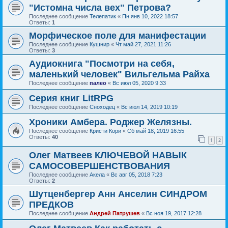
"Истомна числа вех" Петрова?
Последнее сообщение
Телепатик
«
Пн янв 10, 2022 18:57
Ответы:
1
Морфическое поле для манифестации
Последнее сообщение
Кушнир
«
Чт май 27, 2021 11:26
Ответы:
3
Аудиокнига "Посмотри на себя,
маленький человек" Вильгельма Райха
Последнее сообщение
палео
«
Вс июл 05, 2020 9:33
Серия книг LitRPG
Последнее сообщение
Сноходец
«
Вс июл 14, 2019 10:19
Хроники Амбера. Роджер Желязны.
Последнее сообщение
Кристи Кори
«
Сб май 18, 2019 16:55
Ответы:
40
1
2
Олег Матвеев КЛЮЧЕВОЙ НАВЫК
САМОСОВЕРШЕНСТВОВАНИЯ
Последнее сообщение
Акела
«
Вс авг 05, 2018 7:23
Ответы:
2
Шутценбергер Анн Анселин СИНДРОМ
ПРЕДКОВ
Последнее сообщение
Андрей Патрушев
«
Вс ноя 19, 2017 12:28