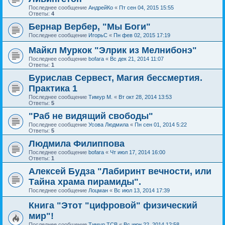
Последнее сообщение
АндрейКо
«
Пт сен 04, 2015 15:55
Ответы:
4
Бернар Вербер, "Мы Боги"
Последнее сообщение
ИгорьС
«
Пн фев 02, 2015 17:19
Майкл Муркок "Элрик из Мелнибонэ"
Последнее сообщение
bofara
«
Вс дек 21, 2014 11:07
Ответы:
1
Бурислав Сервест, Магия бессмертия.
Практика 1
Последнее сообщение
Тимур М.
«
Вт окт 28, 2014 13:53
Ответы:
5
"Раб не видящий свободы"
Последнее сообщение
Усова Людмила
«
Пн сен 01, 2014 5:22
Ответы:
5
Людмила Филиппова
Последнее сообщение
bofara
«
Чт июл 17, 2014 16:00
Ответы:
1
Алексей Будза "Лабиринт вечности, или
Тайна храма пирамиды".
Последнее сообщение
Лоцман
«
Вс июл 13, 2014 17:39
Книга "Этот "цифровой" физический
мир"!
Последнее сообщение
Тимур ТСВ
«
Вс июн 22, 2014 12:58