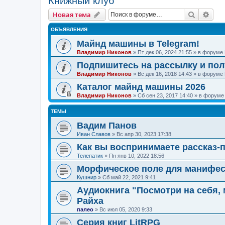
Книжный клуб
Поиск
Рас
Новая тема
ОБЪЯВЛЕНИЯ
Майнд машины в Telegram!
Владимир Никонов
»
Пт дек 06, 2024 21:55
» в форуме
Подпишитесь на рассылку и по
Владимир Никонов
»
Вс дек 16, 2018 14:43
» в форуме
Каталог майнд машины 2026
Владимир Никонов
»
Сб сен 23, 2017 14:40
» в форум
ТЕМЫ
Вадим Панов
Иван Славов
»
Вс апр 30, 2023 17:38
Как вы воспринимаете рассказ-
Телепатик
»
Пн янв 10, 2022 18:56
Морфическое поле для манифе
Кушнир
»
Сб май 22, 2021 9:41
Аудиокнига "Посмотри на себя,
Райха
палео
»
Вс июл 05, 2020 9:33
Серия книг LitRPG