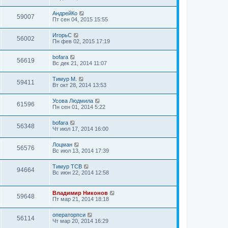
АндрейКо
59007
Пт сен 04, 2015 15:55
ИгорьС
56002
Пн фев 02, 2015 17:19
bofara
56619
Вс дек 21, 2014 11:07
Тимур М.
59411
Вт окт 28, 2014 13:53
Усова Людмила
61596
Пн сен 01, 2014 5:22
bofara
56348
Чт июл 17, 2014 16:00
Лоцман
56576
Вс июл 13, 2014 17:39
Тимур ТСВ
94664
Вс июн 22, 2014 12:58
Владимир Никонов
59648
Пт мар 21, 2014 18:18
операторпси
56114
Чт мар 20, 2014 16:29