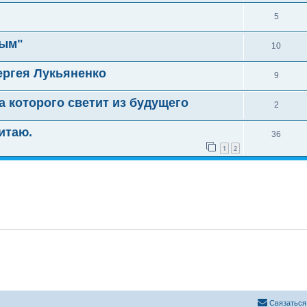
5
тым"
10
ергея Лукьяненко
9
а которого светит из будущего
2
итаю.
36
1
2
Связаться