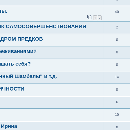
ны.
40
1
2
ВЫК САМОСОВЕРШЕНСТВОВАНИЯ
2
ИНДРОМ ПРЕДКОВ
0
ереживаниями?
0
ышать себя?
0
нный Шамбалы" и т.д.
14
ИЧНОСТИ
0
6
15
 Ирина
8