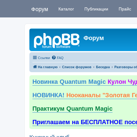
Форум
Каталог
Публикации
Прайс
Форум
Ссылки
FAQ
На главную
Список форумов
Беседка
Разговоры о
Новинка Quantum Magic
Кулон Чу
НОВИНКА!
Нооканалы "Золотая Г
Практикум Quantum Magic
Приглашаем на БЕСПЛАТНОЕ пос