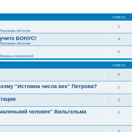
ширенный поиск
ОТВЕТЫ
1
Разговоры обо всем
лучите БОНУС!
4
Разговоры обо всем
0
е
Вопросы покупателей
ОТВЕТЫ
0
поэму "Истомна числа вех" Петрова?
1
стации
3
 маленький человек" Вильгельма
0
0