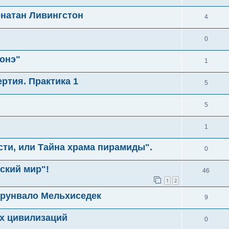
онатан Ливингстон
4
0
онэ"
1
ртия. Практика 1
5
5
1
сти, или Тайна храма пирамиды".
0
ский мир"!
46
1
2
Друнвало Мельхиседек
9
х цивилизаций
0