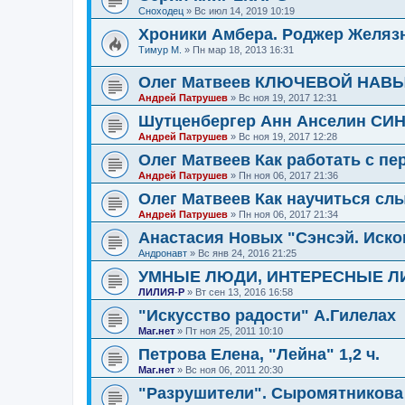
Сноходец
»
Вс июл 14, 2019 10:19
Хроники Амбера. Роджер Желяз
Тимур М.
»
Пн мар 18, 2013 16:31
Олег Матвеев КЛЮЧЕВОЙ НА
Андрей Патрушев
»
Вс ноя 19, 2017 12:31
Шутценбергер Анн Анселин С
Андрей Патрушев
»
Вс ноя 19, 2017 12:28
Олег Матвеев Как работать с п
Андрей Патрушев
»
Пн ноя 06, 2017 21:36
Олег Матвеев Как научиться сл
Андрей Патрушев
»
Пн ноя 06, 2017 21:34
Анастасия Новых "Сэнсэй. Иско
Андронавт
»
Вс янв 24, 2016 21:25
УМНЫЕ ЛЮДИ, ИНТЕРЕСНЫЕ Л
ЛИЛИЯ-Р
»
Вт сен 13, 2016 16:58
"Искусство радости" А.Гилелах
Маг.нет
»
Пт ноя 25, 2011 10:10
Петрова Елена, "Лейна" 1,2 ч.
Маг.нет
»
Вс ноя 06, 2011 20:30
"Разрушители". Сыромятникова