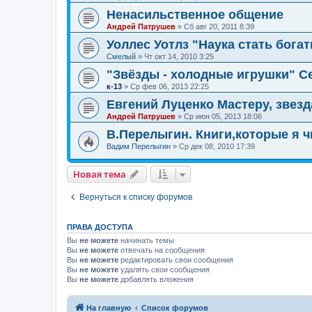
Ненасильственное общение
Андрей Патрушев
»
Сб авг 20, 2011 8:39
Уоллес Уотлз "Наука стать бога
Смелый
»
Чт окт 14, 2010 3:25
"Звёзды - холодные игрушки" С
к-13
»
Ср фев 06, 2013 22:25
Евгений Луценко Мастеру, звезд
Андрей Патрушев
»
Ср июн 05, 2013 18:06
В.Перелыгин. Книги,которые я ч
Вадим Перелыгин
»
Ср дек 08, 2010 17:39
Новая тема
Вернуться к списку форумов
ПРАВА ДОСТУПА
Вы
не можете
начинать темы
Вы
не можете
отвечать на сообщения
Вы
не можете
редактировать свои сообщения
Вы
не можете
удалять свои сообщения
Вы
не можете
добавлять вложения
На главную
Список форумов