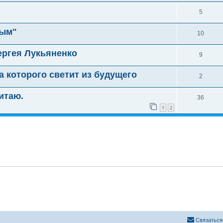
5
тым"
10
ергея Лукьяненко
9
а которого светит из будущего
2
итаю.
36
1
2
Связаться