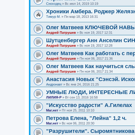
Сноходец
»
Вс июл 14, 2019 10:19
Хроники Амбера. Роджер Желяз
Тимур М.
»
Пн мар 18, 2013 16:31
Олег Матвеев КЛЮЧЕВОЙ НА
Андрей Патрушев
»
Вс ноя 19, 2017 12:31
Шутценбергер Анн Анселин С
Андрей Патрушев
»
Вс ноя 19, 2017 12:28
Олег Матвеев Как работать с п
Андрей Патрушев
»
Пн ноя 06, 2017 21:36
Олег Матвеев Как научиться сл
Андрей Патрушев
»
Пн ноя 06, 2017 21:34
Анастасия Новых "Сэнсэй. Иско
Андронавт
»
Вс янв 24, 2016 21:25
УМНЫЕ ЛЮДИ, ИНТЕРЕСНЫЕ Л
ЛИЛИЯ-Р
»
Вт сен 13, 2016 16:58
"Искусство радости" А.Гилелах
Маг.нет
»
Пт ноя 25, 2011 10:10
Петрова Елена, "Лейна" 1,2 ч.
Маг.нет
»
Вс ноя 06, 2011 20:30
"Разрушители". Сыромятникова