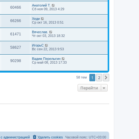
Анатолий Т.
60466
Сб ноя 09, 2013 4:29
Хеди
66266
Ср окт 16, 2013 0:51
Вячеслав.
61471
Чт окт 03, 2013 18:32
ИгорьС
58627
Вс сен 22, 2013 9:53
Вадим Перелыгин
90298
Ср май 08, 2013 17:33
1
2
След.
58 тем
Перейти
 с администрацией
Удалить cookies
Часовой пояс:
UTC+03:00