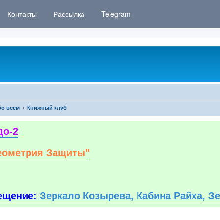
Контакты
Рассылка
Telegram
бо всем
Книжный клуб
до-2
еометрия Защиты"
ещение:
Зеркало Козырева, Кабина Райха, З