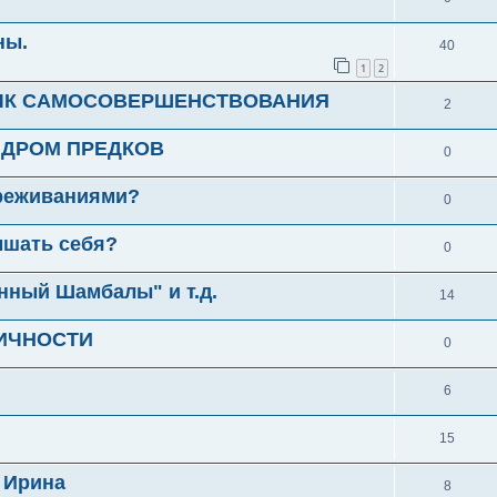
ны.
40
1
2
ВЫК САМОСОВЕРШЕНСТВОВАНИЯ
2
ИНДРОМ ПРЕДКОВ
0
ереживаниями?
0
ышать себя?
0
нный Шамбалы" и т.д.
14
ИЧНОСТИ
0
6
15
 Ирина
8