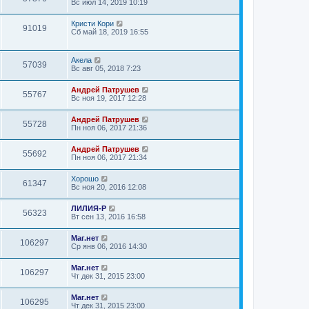
Вс июл 14, 2019 10:19
Кристи Кори
91019
Сб май 18, 2019 16:55
Акела
57039
Вс авг 05, 2018 7:23
Андрей Патрушев
55767
Вс ноя 19, 2017 12:28
Андрей Патрушев
55728
Пн ноя 06, 2017 21:36
Андрей Патрушев
55692
Пн ноя 06, 2017 21:34
Хорошо
61347
Вс ноя 20, 2016 12:08
ЛИЛИЯ-Р
56323
Вт сен 13, 2016 16:58
Маг.нет
106297
Ср янв 06, 2016 14:30
Маг.нет
106297
Чт дек 31, 2015 23:00
Маг.нет
106295
Чт дек 31, 2015 23:00