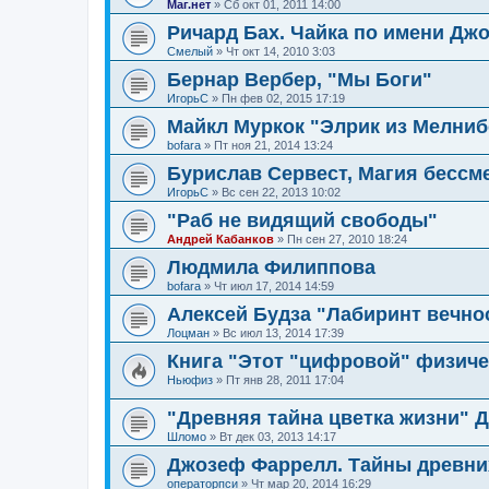
Маг.нет
»
Сб окт 01, 2011 14:00
Ричард Бах. Чайка по имени Дж
Смелый
»
Чт окт 14, 2010 3:03
Бернар Вербер, "Мы Боги"
ИгорьС
»
Пн фев 02, 2015 17:19
Майкл Муркок "Элрик из Мелниб
bofara
»
Пт ноя 21, 2014 13:24
Бурислав Сервест, Магия бессме
ИгорьС
»
Вс сен 22, 2013 10:02
"Раб не видящий свободы"
Андрей Кабанков
»
Пн сен 27, 2010 18:24
Людмила Филиппова
bofara
»
Чт июл 17, 2014 14:59
Алексей Будза "Лабиринт вечно
Лоцман
»
Вс июл 13, 2014 17:39
Книга "Этот "цифровой" физиче
Ньюфиз
»
Пт янв 28, 2011 17:04
"Древняя тайна цветка жизни" 
Шломо
»
Вт дек 03, 2013 14:17
Джозеф Фаррелл. Тайны древни
операторпси
»
Чт мар 20, 2014 16:29