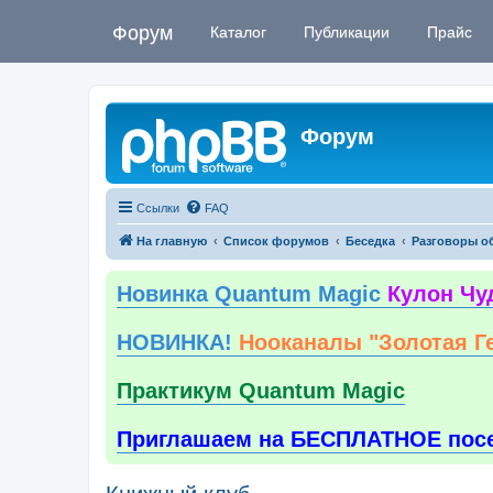
Форум
Каталог
Публикации
Прайс
Форум
Ссылки
FAQ
На главную
Список форумов
Беседка
Разговоры о
Новинка Quantum Magic
Кулон Чу
НОВИНКА!
Нооканалы "Золотая Г
Практикум Quantum Magic
Приглашаем на БЕСПЛАТНОЕ пос