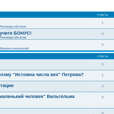
ширенный поиск
ОТВЕТЫ
1
Разговоры обо всем
лучите БОНУС!
4
Разговоры обо всем
0
е
Вопросы покупателей
ОТВЕТЫ
0
поэму "Истомна числа вех" Петрова?
1
стации
3
 маленький человек" Вильгельма
0
0