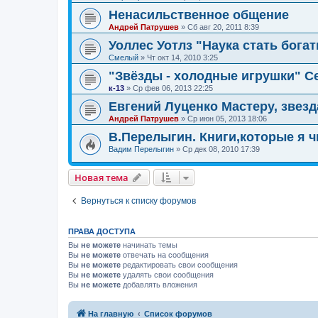
Ненасильственное общение
Андрей Патрушев
»
Сб авг 20, 2011 8:39
Уоллес Уотлз "Наука стать бога
Смелый
»
Чт окт 14, 2010 3:25
"Звёзды - холодные игрушки" С
к-13
»
Ср фев 06, 2013 22:25
Евгений Луценко Мастеру, звезд
Андрей Патрушев
»
Ср июн 05, 2013 18:06
В.Перелыгин. Книги,которые я ч
Вадим Перелыгин
»
Ср дек 08, 2010 17:39
Новая тема
Вернуться к списку форумов
ПРАВА ДОСТУПА
Вы
не можете
начинать темы
Вы
не можете
отвечать на сообщения
Вы
не можете
редактировать свои сообщения
Вы
не можете
удалять свои сообщения
Вы
не можете
добавлять вложения
На главную
Список форумов