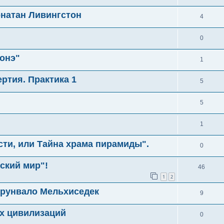
онатан Ливингстон
4
0
онэ"
1
ртия. Практика 1
5
5
1
сти, или Тайна храма пирамиды".
0
ский мир"!
46
1
2
Друнвало Мельхиседек
9
х цивилизаций
0