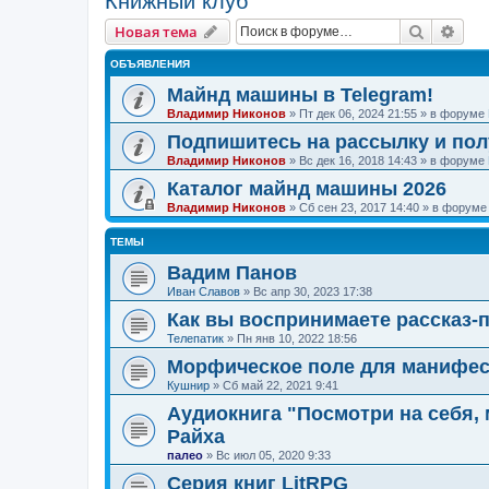
Книжный клуб
Поиск
Рас
Новая тема
ОБЪЯВЛЕНИЯ
Майнд машины в Telegram!
Владимир Никонов
»
Пт дек 06, 2024 21:55
» в форуме
Подпишитесь на рассылку и по
Владимир Никонов
»
Вс дек 16, 2018 14:43
» в форуме
Каталог майнд машины 2026
Владимир Никонов
»
Сб сен 23, 2017 14:40
» в форум
ТЕМЫ
Вадим Панов
Иван Славов
»
Вс апр 30, 2023 17:38
Как вы воспринимаете рассказ-
Телепатик
»
Пн янв 10, 2022 18:56
Морфическое поле для манифе
Кушнир
»
Сб май 22, 2021 9:41
Аудиокнига "Посмотри на себя,
Райха
палео
»
Вс июл 05, 2020 9:33
Серия книг LitRPG