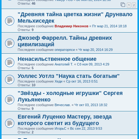
Ответы:
46
1
2
"Древняя тайна цветка жизни" Друнвало
Мельхиседек
Последнее сообщение
Владимир Никонов
«
Пт мар 21, 2014 18:18
Ответы:
9
Джозеф Фаррелл. Тайны древних
цивилизаций
Последнее сообщение
операторпси
«
Чт мар 20, 2014 16:29
Ненасильственное общение
Последнее сообщение
Анатолий Т.
«
Сб ноя 09, 2013 4:29
Ответы:
5
Уоллес Уотлз "Наука стать богатым"
Последнее сообщение
Хеди
«
Ср окт 16, 2013 0:51
Ответы:
10
"Звёзды - холодные игрушки" Сергея
Лукьяненко
Последнее сообщение
Вячеслав.
«
Чт окт 03, 2013 18:32
Ответы:
9
Евгений Луценко Мастеру, звезда
которого светит из будущего
Последнее сообщение
ИгорьС
«
Вс сен 22, 2013 9:53
Ответы:
2