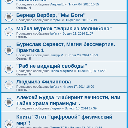
Последнее сообщение
АндрейКо
«
Пт сен 04, 2015 15:55
Ответы:
4
Бернар Вербер, "Мы Боги"
Последнее сообщение
ИгорьС
«
Пн фев 02, 2015 17:19
Майкл Муркок "Элрик из Мелнибонэ"
Последнее сообщение
bofara
«
Вс дек 21, 2014 11:07
Ответы:
1
Бурислав Сервест, Магия бессмертия.
Практика 1
Последнее сообщение
Тимур М.
«
Вт окт 28, 2014 13:53
Ответы:
5
"Раб не видящий свободы"
Последнее сообщение
Усова Людмила
«
Пн сен 01, 2014 5:22
Ответы:
5
Людмила Филиппова
Последнее сообщение
bofara
«
Чт июл 17, 2014 16:00
Ответы:
1
Алексей Будза "Лабиринт вечности, или
Тайна храма пирамиды".
Последнее сообщение
Лоцман
«
Вс июл 13, 2014 17:39
Книга "Этот "цифровой" физический
мир"!
Последнее сообщение
Тимур ТСВ
«
Вс июн 22, 2014 12:58