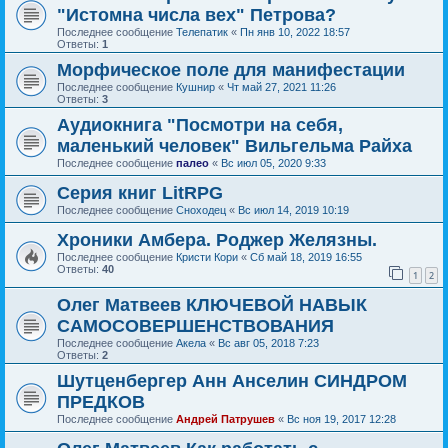
"Истомна числа вех" Петрова?
Последнее сообщение
Телепатик
«
Пн янв 10, 2022 18:57
Ответы:
1
Морфическое поле для манифестации
Последнее сообщение
Кушнир
«
Чт май 27, 2021 11:26
Ответы:
3
Аудиокнига "Посмотри на себя,
маленький человек" Вильгельма Райха
Последнее сообщение
палео
«
Вс июл 05, 2020 9:33
Серия книг LitRPG
Последнее сообщение
Сноходец
«
Вс июл 14, 2019 10:19
Хроники Амбера. Роджер Желязны.
Последнее сообщение
Кристи Кори
«
Сб май 18, 2019 16:55
Ответы:
40
1
2
Олег Матвеев КЛЮЧЕВОЙ НАВЫК
САМОСОВЕРШЕНСТВОВАНИЯ
Последнее сообщение
Акела
«
Вс авг 05, 2018 7:23
Ответы:
2
Шутценбергер Анн Анселин СИНДРОМ
ПРЕДКОВ
Последнее сообщение
Андрей Патрушев
«
Вс ноя 19, 2017 12:28