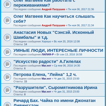
Олег Матвеев Как работать с
переживаниями?
Последнее сообщение
Андрей Патрушев
«
Пн ноя 06, 2017 21:36
Олег Матвеев Как научиться слышать
себя?
Последнее сообщение
Андрей Патрушев
«
Пн ноя 06, 2017 21:34
Анастасия Новых "Сэнсэй. Исконный
Шамбалы" и т.д.
Последнее сообщение
Хорошо
«
Вс ноя 20, 2016 12:08
Ответы:
14
УМНЫЕ ЛЮДИ, ИНТЕРЕСНЫЕ ЛИЧНОСТИ
Последнее сообщение
ЛИЛИЯ-Р
«
Вт сен 13, 2016 16:58
"Искусство радости" А.Гилелах
Последнее сообщение
Маг.нет
«
Ср янв 06, 2016 14:30
Ответы:
6
Петрова Елена, "Лейна" 1,2 ч.
Последнее сообщение
Маг.нет
«
Чт дек 31, 2015 23:00
Ответы:
15
"Разрушители". Сыромятникова Ирина
Последнее сообщение
Маг.нет
«
Чт дек 31, 2015 23:00
Ответы:
8
Ричард Бах. Чайка по имени Джонатан
Ливингстон