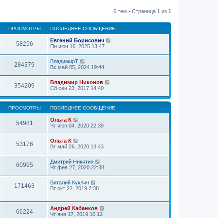
6 тем • Страница
1
из
1
ПРОСМОТРЫ
ПОСЛЕДНЕЕ СООБЩЕНИЕ
Евгений Борисович
58256
Пн июн 16, 2025 13:47
ВладимирТ
284379
Вс май 05, 2024 19:44
Владимир Никонов
354209
Сб сен 23, 2017 14:40
ПРОСМОТРЫ
ПОСЛЕДНЕЕ СООБЩЕНИЕ
Ольга К
54981
Чт июн 04, 2020 22:39
Ольга К
53176
Вт май 26, 2020 13:43
Дмитрий Никитин
60995
Чт фев 27, 2020 22:38
Виталий Куклин
171463
Вт окт 22, 2019 2:38
Андрей Кабанков
66224
Чт янв 17, 2019 10:12