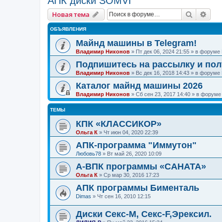
АПК диски SOMVI
Поиск
Рас
Новая тема
ОБЪЯВЛЕНИЯ
Майнд машины в Telegram!
Владимир Никонов
»
Пт дек 06, 2024 21:55
» в форуме
Подпишитесь на рассылку и по
Владимир Никонов
»
Вс дек 16, 2018 14:43
» в форуме
Каталог майнд машины 2026
Владимир Никонов
»
Сб сен 23, 2017 14:40
» в форум
ТЕМЫ
КПК «КЛАССИКОР»
Ольга К
»
Чт июн 04, 2020 22:39
АПК-программа "Иммутон"
Любовь78
»
Вт май 26, 2020 10:09
А-ВПК программы «САНАТА»
Ольга К
»
Ср мар 30, 2016 17:23
АПК программы Бименталь
Dimas
»
Чт сен 16, 2010 12:15
Диски Секс-М, Секс-F,Эрексил.