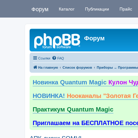
Форум
Каталог
Публикации
Прайс
Форум
Ссылки
FAQ
На главную
Список форумов
Приборы → Программы
Новинка Quantum Magic
Кулон Чу
НОВИНКА!
Нооканалы "Золотая Г
Практикум Quantum Magic
Приглашаем на БЕСПЛАТНОЕ пос