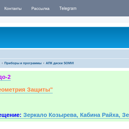
Контакты
Рассылка
Telegram
Приборы и программы
АПК диски SOMVI
до-2
еометрия Защиты"
ещение:
Зеркало Козырева, Кабина Райха, З