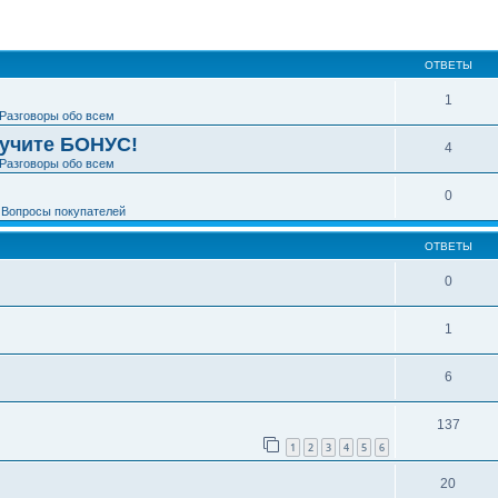
ширенный поиск
ОТВЕТЫ
1
Разговоры обо всем
лучите БОНУС!
4
Разговоры обо всем
0
е
Вопросы покупателей
ОТВЕТЫ
0
1
6
137
1
2
3
4
5
6
20