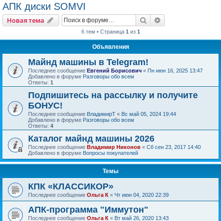
АПК диски SOMVI
Поиск
Расширенный пои
Новая тема
6 тем • Страница
1
из
1
Объявления
Майнд машины в Telegram!
Последнее сообщение
Евгений Борисович
«
Пн июн 16, 2025 13:47
Добавлено в форуме
Разговоры обо всем
Ответы:
1
Подпишитесь на рассылку и получите
БОНУС!
Последнее сообщение
ВладимирТ
«
Вс май 05, 2024 19:44
Добавлено в форуме
Разговоры обо всем
Ответы:
4
Каталог майнд машины 2026
Последнее сообщение
Владимир Никонов
«
Сб сен 23, 2017 14:40
Добавлено в форуме
Вопросы покупателей
Темы
КПК «КЛАССИКОР»
Последнее сообщение
Ольга К
«
Чт июн 04, 2020 22:39
АПК-программа "Иммутон"
Последнее сообщение
Ольга К
«
Вт май 26, 2020 13:43