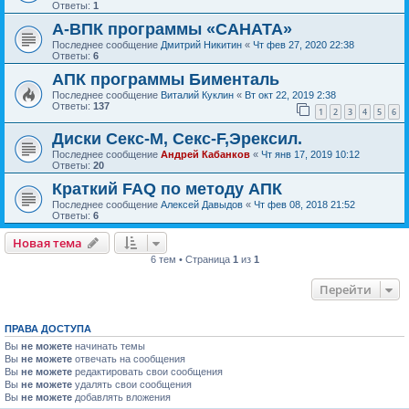
Ответы:
1
А-ВПК программы «САНАТА»
Последнее сообщение
Дмитрий Никитин
«
Чт фев 27, 2020 22:38
Ответы:
6
АПК программы Бименталь
Последнее сообщение
Виталий Куклин
«
Вт окт 22, 2019 2:38
Ответы:
137
1
2
3
4
5
6
Диски Секс-М, Секс-F,Эрексил.
Последнее сообщение
Андрей Кабанков
«
Чт янв 17, 2019 10:12
Ответы:
20
Краткий FAQ по методу АПК
Последнее сообщение
Алексей Давыдов
«
Чт фев 08, 2018 21:52
Ответы:
6
Новая тема
6 тем • Страница
1
из
1
Перейти
ПРАВА ДОСТУПА
Вы
не можете
начинать темы
Вы
не можете
отвечать на сообщения
Вы
не можете
редактировать свои сообщения
Вы
не можете
удалять свои сообщения
Вы
не можете
добавлять вложения