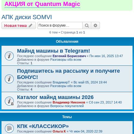
АКЦИЯ от Quantum Magic
АПК диски SOMVI
Поиск
Расширенный пои
Новая тема
6 тем • Страница
1
из
1
Объявления
Майнд машины в Telegram!
Последнее сообщение
Евгений Борисович
«
Пн июн 16, 2025 13:47
Добавлено в форуме
Разговоры обо всем
Ответы:
1
Подпишитесь на рассылку и получите
БОНУС!
Последнее сообщение
ВладимирТ
«
Вс май 05, 2024 19:44
Добавлено в форуме
Разговоры обо всем
Ответы:
4
Каталог майнд машины 2026
Последнее сообщение
Владимир Никонов
«
Сб сен 23, 2017 14:40
Добавлено в форуме
Вопросы покупателей
Темы
КПК «КЛАССИКОР»
Последнее сообщение
Ольга К
«
Чт июн 04, 2020 22:39