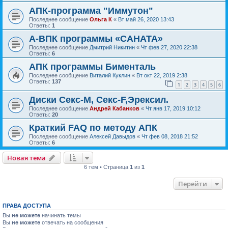
АПК-программа "Иммутон"
Последнее сообщение
Ольга К
«
Вт май 26, 2020 13:43
Ответы:
1
А-ВПК программы «САНАТА»
Последнее сообщение
Дмитрий Никитин
«
Чт фев 27, 2020 22:38
Ответы:
6
АПК программы Бименталь
Последнее сообщение
Виталий Куклин
«
Вт окт 22, 2019 2:38
Ответы:
137
1
2
3
4
5
6
Диски Секс-М, Секс-F,Эрексил.
Последнее сообщение
Андрей Кабанков
«
Чт янв 17, 2019 10:12
Ответы:
20
Краткий FAQ по методу АПК
Последнее сообщение
Алексей Давыдов
«
Чт фев 08, 2018 21:52
Ответы:
6
Новая тема
6 тем • Страница
1
из
1
Перейти
ПРАВА ДОСТУПА
Вы
не можете
начинать темы
Вы
не можете
отвечать на сообщения