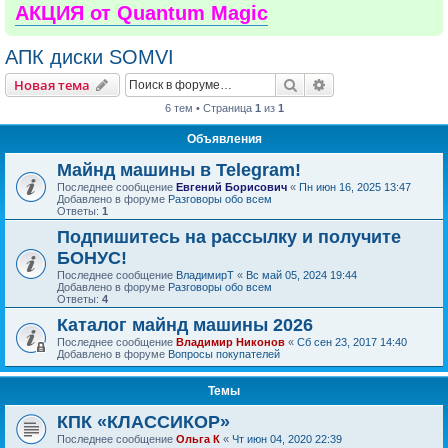
АКЦИЯ от Quantum Magic
АПК диски SOMVI
Поиск
Расширенный пои
Новая тема
6 тем • Страница
1
из
1
Объявления
Майнд машины в Telegram!
Последнее сообщение
Евгений Борисович
«
Пн июн 16, 2025 13:47
Добавлено в форуме
Разговоры обо всем
Ответы:
1
Подпишитесь на рассылку и получите
БОНУС!
Последнее сообщение
ВладимирТ
«
Вс май 05, 2024 19:44
Добавлено в форуме
Разговоры обо всем
Ответы:
4
Каталог майнд машины 2026
Последнее сообщение
Владимир Никонов
«
Сб сен 23, 2017 14:40
Добавлено в форуме
Вопросы покупателей
Темы
КПК «КЛАССИКОР»
Последнее сообщение
Ольга К
«
Чт июн 04, 2020 22:39