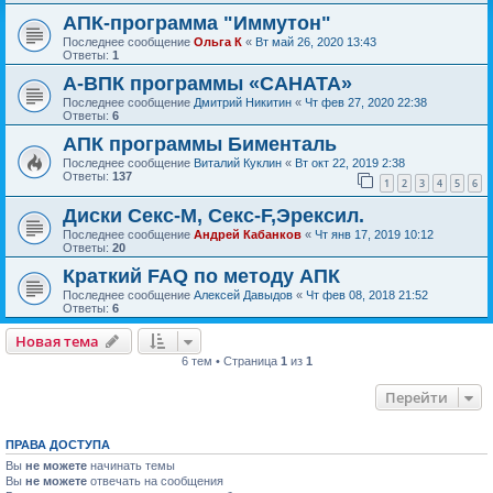
АПК-программа "Иммутон"
Последнее сообщение
Ольга К
«
Вт май 26, 2020 13:43
Ответы:
1
А-ВПК программы «САНАТА»
Последнее сообщение
Дмитрий Никитин
«
Чт фев 27, 2020 22:38
Ответы:
6
АПК программы Бименталь
Последнее сообщение
Виталий Куклин
«
Вт окт 22, 2019 2:38
Ответы:
137
1
2
3
4
5
6
Диски Секс-М, Секс-F,Эрексил.
Последнее сообщение
Андрей Кабанков
«
Чт янв 17, 2019 10:12
Ответы:
20
Краткий FAQ по методу АПК
Последнее сообщение
Алексей Давыдов
«
Чт фев 08, 2018 21:52
Ответы:
6
Новая тема
6 тем • Страница
1
из
1
Перейти
ПРАВА ДОСТУПА
Вы
не можете
начинать темы
Вы
не можете
отвечать на сообщения