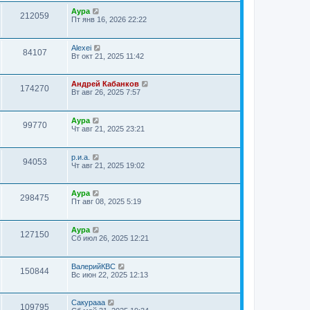
Аура
212059
Пт янв 16, 2026 22:22
Alexei
84107
Вт окт 21, 2025 11:42
Андрей Кабанков
174270
Вт авг 26, 2025 7:57
Аура
99770
Чт авг 21, 2025 23:21
р.и.а.
94053
Чт авг 21, 2025 19:02
Аура
298475
Пт авг 08, 2025 5:19
Аура
127150
Сб июл 26, 2025 12:21
ВалерийКВС
150844
Вс июн 22, 2025 12:13
Сакурааа
109795