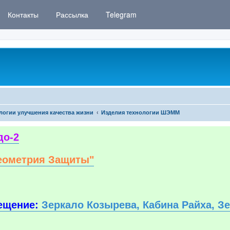
Контакты
Рассылка
Telegram
логии улучшения качества жизни
Изделия технологии ШЭММ
до-2
еометрия Защиты"
ещение:
Зеркало Козырева, Кабина Райха, З