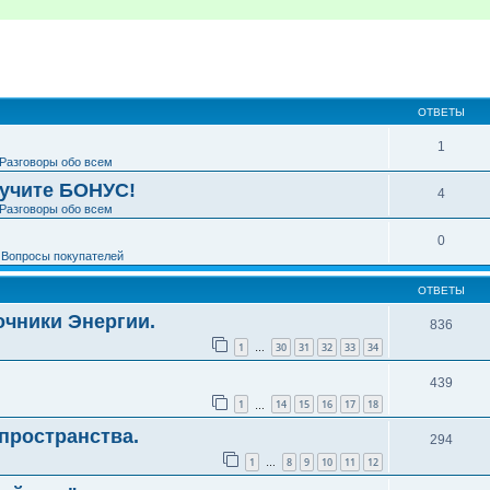
ширенный поиск
ОТВЕТЫ
1
Разговоры обо всем
лучите БОНУС!
4
Разговоры обо всем
0
е
Вопросы покупателей
ОТВЕТЫ
чники Энергии.
836
1
30
31
32
33
34
…
439
1
14
15
16
17
18
…
пространства.
294
1
8
9
10
11
12
…