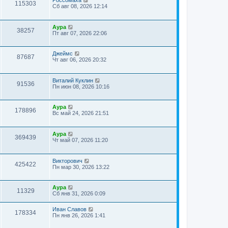
115303
Сб авг 08, 2026 12:14
Аура
38257
Пт авг 07, 2026 22:06
Джеймс
87687
Чт авг 06, 2026 20:32
Виталий Куклин
91536
Пн июн 08, 2026 10:16
Аура
178896
Вс май 24, 2026 21:51
Аура
369439
Чт май 07, 2026 11:20
Викторович
425422
Пн мар 30, 2026 13:22
Аура
11329
Сб янв 31, 2026 0:09
Иван Славов
178334
Пн янв 26, 2026 1:41