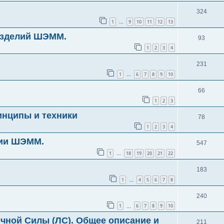
324
1
9
10
11
12
13
…
изделий ШЭММ.
93
1
2
3
4
231
1
6
7
8
9
10
…
66
1
2
3
инципы и техники
78
1
2
3
4
гии ШЭММ.
547
1
18
19
20
21
22
…
183
1
4
5
6
7
8
…
240
1
6
7
8
9
10
…
ичной Силы (ЛС). Общее описание и
211