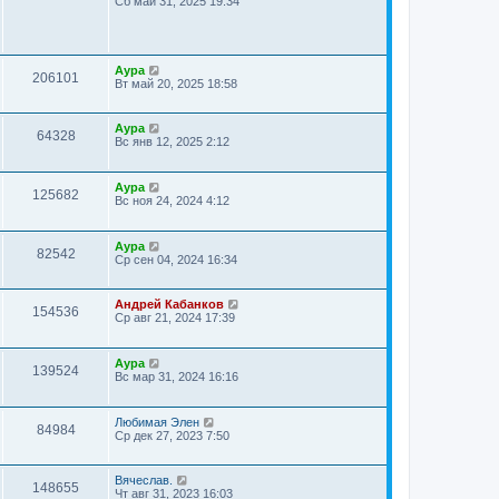
Сб май 31, 2025 19:34
Аура
206101
Вт май 20, 2025 18:58
Аура
64328
Вс янв 12, 2025 2:12
Аура
125682
Вс ноя 24, 2024 4:12
Аура
82542
Ср сен 04, 2024 16:34
Андрей Кабанков
154536
Ср авг 21, 2024 17:39
Аура
139524
Вс мар 31, 2024 16:16
Любимая Элен
84984
Ср дек 27, 2023 7:50
Вячеслав.
148655
Чт авг 31, 2023 16:03