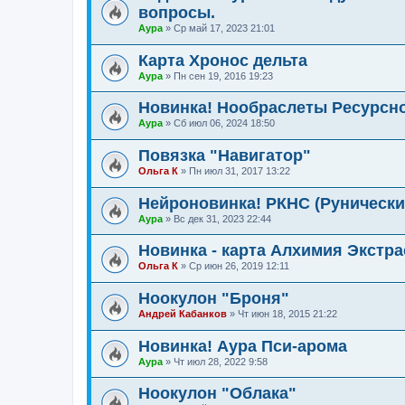
вопросы.
Аура
»
Ср май 17, 2023 21:01
Карта Хронос дельта
Аура
»
Пн сен 19, 2016 19:23
Новинка! Нообраслеты Ресурсно
Аура
»
Сб июл 06, 2024 18:50
Повязка "Навигатор"
Ольга К
»
Пн июл 31, 2017 13:22
Нейроновинка! РКНС (Рунически
Аура
»
Вс дек 31, 2023 22:44
Новинка - карта Алхимия Экстр
Ольга К
»
Ср июн 26, 2019 12:11
Ноокулон "Броня"
Андрей Кабанков
»
Чт июн 18, 2015 21:22
Новинка! Аура Пси-арома
Аура
»
Чт июл 28, 2022 9:58
Ноокулон "Облака"