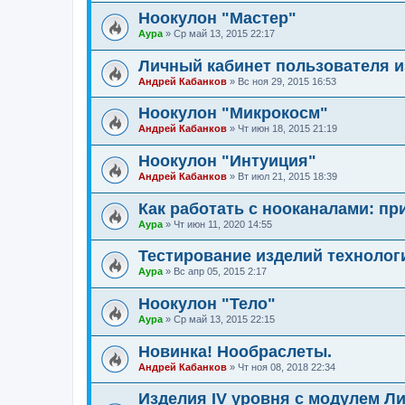
Ноокулон "Мастер"
Аура
»
Ср май 13, 2015 22:17
Личный кабинет пользователя 
Андрей Кабанков
»
Вс ноя 29, 2015 16:53
Ноокулон "Микрокосм"
Андрей Кабанков
»
Чт июн 18, 2015 21:19
Ноокулон "Интуиция"
Андрей Кабанков
»
Вт июл 21, 2015 18:39
Как работать с нооканалами: пр
Аура
»
Чт июн 11, 2020 14:55
Тестирование изделий техноло
Аура
»
Вс апр 05, 2015 2:17
Ноокулон "Тело"
Аура
»
Ср май 13, 2015 22:15
Новинка! Нообраслеты.
Андрей Кабанков
»
Чт ноя 08, 2018 22:34
Изделия IV уровня с модулем Л