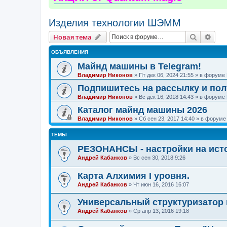
Изделия технологии ШЭММ
Поиск
Рас
Новая тема
ОБЪЯВЛЕНИЯ
Майнд машины в Telegram!
Владимир Никонов
»
Пт дек 06, 2024 21:55
» в форуме
Подпишитесь на рассылку и по
Владимир Никонов
»
Вс дек 16, 2018 14:43
» в форуме
Каталог майнд машины 2026
Владимир Никонов
»
Сб сен 23, 2017 14:40
» в форум
ТЕМЫ
РЕЗОНАНСЫ - настройки на исто
Андрей Кабанков
»
Вс сен 30, 2018 9:26
Карта Алхимия I уровня.
Андрей Кабанков
»
Чт июн 16, 2016 16:07
Универсальный структуризатор 
Андрей Кабанков
»
Ср апр 13, 2016 19:18