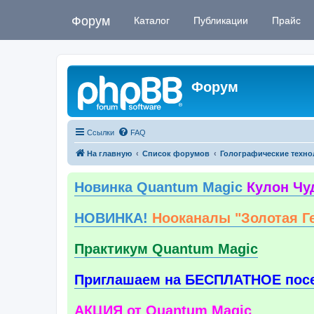
Форум
Каталог
Публикации
Прайс
Форум
Ссылки
FAQ
На главную
Список форумов
Голографические техно
Новинка Quantum Magic
Кулон Чу
НОВИНКА!
Нооканалы "Золотая Г
Практикум Quantum Magic
Приглашаем на БЕСПЛАТНОЕ пос
АКЦИЯ от Quantum Magic