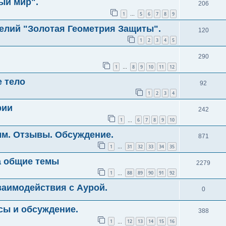
ый мир".
206
1
5
6
7
8
9
…
елий "Золотая Геометрия Защиты".
120
1
2
3
4
5
290
1
8
9
10
11
12
…
е тело
92
1
2
3
4
рии
242
1
6
7
8
9
10
…
мм. Отзывы. Обсуждение.
871
1
31
32
33
34
35
…
а общие темы
2279
1
88
89
90
91
92
…
аимодействия с Аурой.
0
сы и обсуждение.
388
1
12
13
14
15
16
…