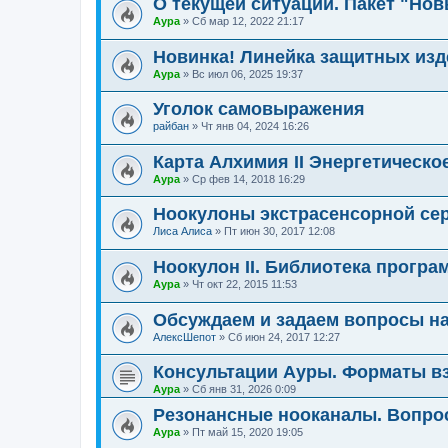
О текущей ситуации. Пакет "Нов
Аура
»
Сб мар 12, 2022 21:17
Новинка! Линейка защитных изд
Аура
»
Вс июл 06, 2025 19:37
Уголок самовыражения
райбан
»
Чт янв 04, 2024 16:26
Карта Алхимия II Энергетическо
Аура
»
Ср фев 14, 2018 16:29
Ноокулоны экстрасенсорной се
Лиса Алиса
»
Пт июн 30, 2017 12:08
Ноокулон II. Библиотека програ
Аура
»
Чт окт 22, 2015 11:53
Обсуждаем и задаем вопросы н
АлексШепот
»
Сб июн 24, 2017 12:27
Консультации Ауры. Форматы вз
Аура
»
Сб янв 31, 2026 0:09
Резонансные нооканалы. Вопро
Аура
»
Пт май 15, 2020 19:05