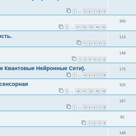
1
5
6
7
8
9
…
350
1
11
12
13
14
15
…
сть.
114
1
2
3
4
5
148
1
2
3
4
5
6
е Квантовые Нейронные Сети).
175
1
4
5
6
7
8
…
асенсорная
325
1
10
11
12
13
14
…
187
1
4
5
6
7
8
…
92
1
2
3
4
148