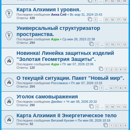
1
31
32
33
34
…
Карта Алхимия I уровня.
Последнее сообщение
Анна Спб
«
Вс мар 31, 2024 15:43
Ответы:
439
1
15
16
17
18
…
Универсальный структуризатор
пространства.
Последнее сообщение
Аура
«
Ср июн 28, 2023 22:38
Ответы:
294
1
9
10
11
12
…
Новинка! Линейка защитных изделий
"Золотая Геометрия Защиты".
Последнее сообщение
Аура
«
Пт авг 07, 2026 22:06
Ответы:
120
1
2
3
4
5
О текущей ситуации. Пакет "Новый мир".
Последнее сообщение
Россомаха
«
Пт авг 07, 2026 13:33
Ответы:
204
1
6
7
8
9
…
Уголок самовыражения
Последнее сообщение
Джеймс
«
Чт авг 06, 2026 20:32
Ответы:
290
1
9
10
11
12
…
Карта Алхимия II Энергетическое тело
Последнее сообщение
Виталий Куклин
«
Пн июн 08, 2026 10:16
Ответы:
92
1
2
3
4