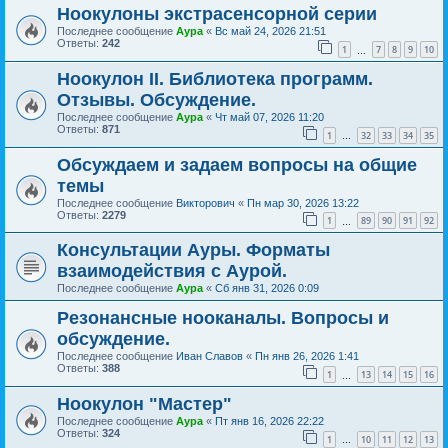
Ноокулоны экстрасенсорной серии
Последнее сообщение
Аура
«
Вс май 24, 2026 21:51
Ответы:
242
1
7
8
9
10
…
Ноокулон II. Библиотека программ.
Отзывы. Обсуждение.
Последнее сообщение
Аура
«
Чт май 07, 2026 11:20
Ответы:
871
1
32
33
34
35
…
Обсуждаем и задаем вопросы на общие
темы
Последнее сообщение
Викторович
«
Пн мар 30, 2026 13:22
Ответы:
2279
1
89
90
91
92
…
Консультации Ауры. Форматы
взаимодействия с Аурой.
Последнее сообщение
Аура
«
Сб янв 31, 2026 0:09
Резонансные нооканалы. Вопросы и
обсуждение.
Последнее сообщение
Иван Славов
«
Пн янв 26, 2026 1:41
Ответы:
388
1
13
14
15
16
…
Ноокулон "Мастер"
Последнее сообщение
Аура
«
Пт янв 16, 2026 22:22
Ответы:
324
1
10
11
12
13
…