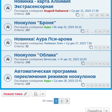
Новинка - карта Алхимия
Экстрасенсорная
Последнее сообщение
Андрей Кабанков
«
Ср авг 21, 2024 17:39
Ответы:
325
1
11
12
13
14
…
Ноокулон "Броня"
Последнее сообщение
Аура
«
Вс мар 31, 2024 16:16
Ответы:
187
1
5
6
7
8
…
Новинка! Аура Пси-арома
Последнее сообщение
Любимая Элен
«
Ср дек 27, 2023 7:50
Ответы:
92
1
2
3
4
Ноокулон "Облака"
Последнее сообщение
Вячеслав.
«
Чт авг 31, 2023 16:03
Ответы:
148
1
2
3
4
5
6
Автоматическая программа
переключения режимов ноокулонов
Последнее сообщение
Аура
«
Ср июн 28, 2023 22:41
Ответы:
129
1
2
3
4
5
6
Новая тема
1
2
След.
54 темы
Перейти