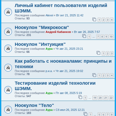
Личный кабинет пользователя изделий
ШЭММ.
Последнее сообщение
Alexei
«
Вт окт 21, 2025 11:42
Ответы:
93
1
2
3
4
Ноокулон "Микрокосм"
Последнее сообщение
Андрей Кабанков
«
Вт авг 26, 2025 7:57
Ответы:
231
1
7
8
9
10
…
Ноокулон "Интуиция"
Последнее сообщение
Аура
«
Чт авг 21, 2025 23:21
Ответы:
66
1
2
3
Как работать с нооканалами: принципы и
техники
Последнее сообщение
р.и.а.
«
Чт авг 21, 2025 19:02
Ответы:
78
1
2
3
4
Тестирование изделий технологии
ШЭММ.
Последнее сообщение
Аура
«
Пт авг 08, 2025 5:19
Ответы:
547
1
19
20
21
22
…
Ноокулон "Тело"
Последнее сообщение
Аура
«
Сб июл 26, 2025 12:21
Ответы:
183
1
5
6
7
8
…