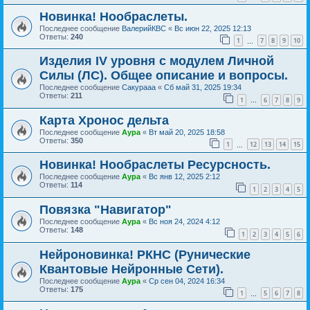
Новинка! Нообраслеты.
Последнее сообщение
ВалерийКВС
«
Вс июн 22, 2025 12:13
Ответы:
240
1
7
8
9
10
…
Изделия IV уровня с модулем Личной
Силы (ЛС). Общее описание и вопросы.
Последнее сообщение
Сакурааа
«
Сб май 31, 2025 19:34
Ответы:
211
1
6
7
8
9
…
Карта Хронос дельта
Последнее сообщение
Аура
«
Вт май 20, 2025 18:58
Ответы:
350
1
12
13
14
15
…
Новинка! Нообраслеты Ресурсность.
Последнее сообщение
Аура
«
Вс янв 12, 2025 2:12
Ответы:
114
1
2
3
4
5
Повязка "Навигатор"
Последнее сообщение
Аура
«
Вс ноя 24, 2024 4:12
Ответы:
148
1
2
3
4
5
6
Нейроновинка! РКНС (Рунические
Квантовые Нейронные Сети).
Последнее сообщение
Аура
«
Ср сен 04, 2024 16:34
Ответы:
175
1
5
6
7
8
…