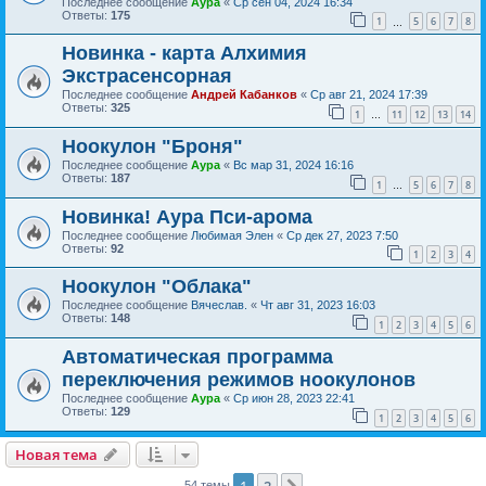
Последнее сообщение
Аура
«
Ср сен 04, 2024 16:34
Ответы:
175
1
5
6
7
8
…
Новинка - карта Алхимия
Экстрасенсорная
Последнее сообщение
Андрей Кабанков
«
Ср авг 21, 2024 17:39
Ответы:
325
1
11
12
13
14
…
Ноокулон "Броня"
Последнее сообщение
Аура
«
Вс мар 31, 2024 16:16
Ответы:
187
1
5
6
7
8
…
Новинка! Аура Пси-арома
Последнее сообщение
Любимая Элен
«
Ср дек 27, 2023 7:50
Ответы:
92
1
2
3
4
Ноокулон "Облака"
Последнее сообщение
Вячеслав.
«
Чт авг 31, 2023 16:03
Ответы:
148
1
2
3
4
5
6
Автоматическая программа
переключения режимов ноокулонов
Последнее сообщение
Аура
«
Ср июн 28, 2023 22:41
Ответы:
129
1
2
3
4
5
6
Новая тема
1
2
54 темы