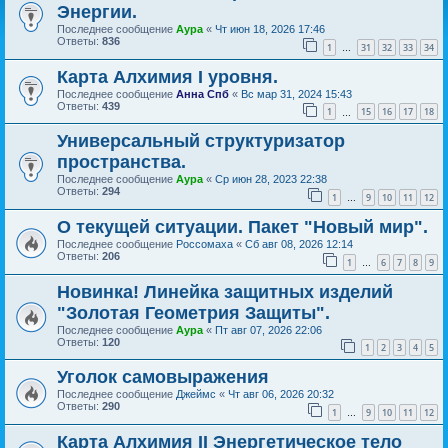
Энергии.
Последнее сообщение
Аура
«
Чт июн 18, 2026 17:46
Ответы:
836
1
31
32
33
34
…
Карта Алхимия I уровня.
Последнее сообщение
Анна Спб
«
Вс мар 31, 2024 15:43
Ответы:
439
1
15
16
17
18
…
Универсальный структуризатор
пространства.
Последнее сообщение
Аура
«
Ср июн 28, 2023 22:38
Ответы:
294
1
9
10
11
12
…
О текущей ситуации. Пакет "Новый мир".
Последнее сообщение
Россомаха
«
Сб авг 08, 2026 12:14
Ответы:
206
1
6
7
8
9
…
Новинка! Линейка защитных изделий
"Золотая Геометрия Защиты".
Последнее сообщение
Аура
«
Пт авг 07, 2026 22:06
Ответы:
120
1
2
3
4
5
Уголок самовыражения
Последнее сообщение
Джеймс
«
Чт авг 06, 2026 20:32
Ответы:
290
1
9
10
11
12
…
Карта Алхимия II Энергетическое тело