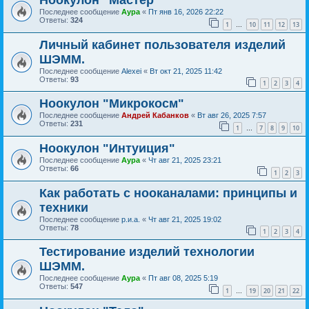
Ноокулон "Мастер"
Последнее сообщение
Аура
«
Пт янв 16, 2026 22:22
Ответы:
324
1
10
11
12
13
…
Личный кабинет пользователя изделий
ШЭММ.
Последнее сообщение
Alexei
«
Вт окт 21, 2025 11:42
Ответы:
93
1
2
3
4
Ноокулон "Микрокосм"
Последнее сообщение
Андрей Кабанков
«
Вт авг 26, 2025 7:57
Ответы:
231
1
7
8
9
10
…
Ноокулон "Интуиция"
Последнее сообщение
Аура
«
Чт авг 21, 2025 23:21
Ответы:
66
1
2
3
Как работать с нооканалами: принципы и
техники
Последнее сообщение
р.и.а.
«
Чт авг 21, 2025 19:02
Ответы:
78
1
2
3
4
Тестирование изделий технологии
ШЭММ.
Последнее сообщение
Аура
«
Пт авг 08, 2025 5:19
Ответы:
547
1
19
20
21
22
…