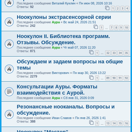
Последнее сообщение
Виталий Куклин
«
Пн июн 08, 2026 10:16
Ответы:
92
1
2
3
4
Ноокулоны экстрасенсорной серии
Последнее сообщение
Аура
«
Вс май 24, 2026 21:51
Ответы:
242
1
7
8
9
10
…
Ноокулон II. Библиотека программ.
Отзывы. Обсуждение.
Последнее сообщение
Аура
«
Чт май 07, 2026 11:20
Ответы:
871
1
32
33
34
35
…
Обсуждаем и задаем вопросы на общие
темы
Последнее сообщение
Викторович
«
Пн мар 30, 2026 13:22
Ответы:
2279
1
89
90
91
92
…
Консультации Ауры. Форматы
взаимодействия с Аурой.
Последнее сообщение
Аура
«
Сб янв 31, 2026 0:09
Резонансные нооканалы. Вопросы и
обсуждение.
Последнее сообщение
Иван Славов
«
Пн янв 26, 2026 1:41
Ответы:
388
1
13
14
15
16
…