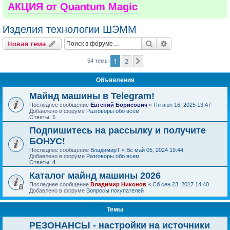
АКЦИЯ от Quantum Magic
Изделия технологии ШЭММ
Поиск
Расширенный пои
Новая тема
1
2
След.
54 темы
Объявления
Майнд машины в Telegram!
Последнее сообщение
Евгений Борисович
«
Пн июн 16, 2025 13:47
Добавлено в форуме
Разговоры обо всем
Ответы:
1
Подпишитесь на рассылку и получите
БОНУС!
Последнее сообщение
ВладимирТ
«
Вс май 05, 2024 19:44
Добавлено в форуме
Разговоры обо всем
Ответы:
4
Каталог майнд машины 2026
Последнее сообщение
Владимир Никонов
«
Сб сен 23, 2017 14:40
Добавлено в форуме
Вопросы покупателей
Темы
РЕЗОНАНСЫ - настройки на источники