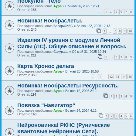
Ноокулон "Тело"
Последнее сообщение
Аура
«
Сб июл 26, 2025 12:21
Ответы:
183
1
5
6
7
8
…
Новинка! Нообраслеты.
Последнее сообщение
ВалерийКВС
«
Вс июн 22, 2025 12:13
Ответы:
240
1
7
8
9
10
…
Изделия IV уровня с модулем Личной
Силы (ЛС). Общее описание и вопросы.
Последнее сообщение
Сакурааа
«
Сб май 31, 2025 19:34
Ответы:
211
1
6
7
8
9
…
Карта Хронос дельта
Последнее сообщение
Аура
«
Вт май 20, 2025 18:58
Ответы:
350
1
12
13
14
15
…
Новинка! Нообраслеты Ресурсность.
Последнее сообщение
Аура
«
Вс янв 12, 2025 2:12
Ответы:
114
1
2
3
4
5
Повязка "Навигатор"
Последнее сообщение
Аура
«
Вс ноя 24, 2024 4:12
Ответы:
148
1
2
3
4
5
6
Нейроновинка! РКНС (Рунические
Квантовые Нейронные Сети).