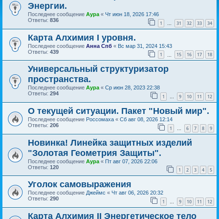
Энергии.
Последнее сообщение
Аура
«
Чт июн 18, 2026 17:46
Ответы:
836
1
31
32
33
34
…
Карта Алхимия I уровня.
Последнее сообщение
Анна Спб
«
Вс мар 31, 2024 15:43
Ответы:
439
1
15
16
17
18
…
Универсальный структуризатор
пространства.
Последнее сообщение
Аура
«
Ср июн 28, 2023 22:38
Ответы:
294
1
9
10
11
12
…
О текущей ситуации. Пакет "Новый мир".
Последнее сообщение
Россомаха
«
Сб авг 08, 2026 12:14
Ответы:
206
1
6
7
8
9
…
Новинка! Линейка защитных изделий
"Золотая Геометрия Защиты".
Последнее сообщение
Аура
«
Пт авг 07, 2026 22:06
Ответы:
120
1
2
3
4
5
Уголок самовыражения
Последнее сообщение
Джеймс
«
Чт авг 06, 2026 20:32
Ответы:
290
1
9
10
11
12
…
Карта Алхимия II Энергетическое тело