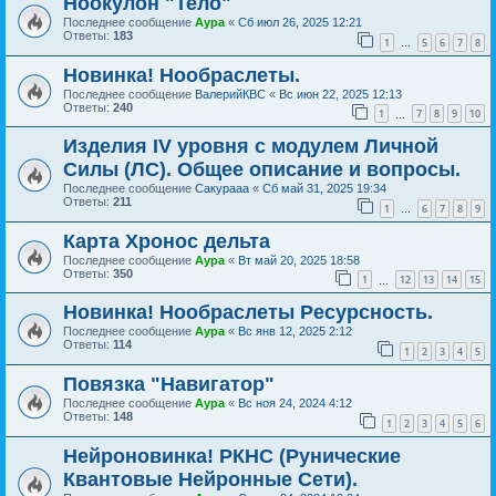
Ноокулон "Тело"
Последнее сообщение
Аура
«
Сб июл 26, 2025 12:21
Ответы:
183
1
5
6
7
8
…
Новинка! Нообраслеты.
Последнее сообщение
ВалерийКВС
«
Вс июн 22, 2025 12:13
Ответы:
240
1
7
8
9
10
…
Изделия IV уровня с модулем Личной
Силы (ЛС). Общее описание и вопросы.
Последнее сообщение
Сакурааа
«
Сб май 31, 2025 19:34
Ответы:
211
1
6
7
8
9
…
Карта Хронос дельта
Последнее сообщение
Аура
«
Вт май 20, 2025 18:58
Ответы:
350
1
12
13
14
15
…
Новинка! Нообраслеты Ресурсность.
Последнее сообщение
Аура
«
Вс янв 12, 2025 2:12
Ответы:
114
1
2
3
4
5
Повязка "Навигатор"
Последнее сообщение
Аура
«
Вс ноя 24, 2024 4:12
Ответы:
148
1
2
3
4
5
6
Нейроновинка! РКНС (Рунические
Квантовые Нейронные Сети).