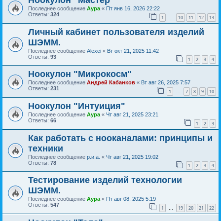
Ноокулон "Мастер"
Последнее сообщение
Аура
«
Пт янв 16, 2026 22:22
Ответы:
324
1
10
11
12
13
…
Личный кабинет пользователя изделий
ШЭММ.
Последнее сообщение
Alexei
«
Вт окт 21, 2025 11:42
Ответы:
93
1
2
3
4
Ноокулон "Микрокосм"
Последнее сообщение
Андрей Кабанков
«
Вт авг 26, 2025 7:57
Ответы:
231
1
7
8
9
10
…
Ноокулон "Интуиция"
Последнее сообщение
Аура
«
Чт авг 21, 2025 23:21
Ответы:
66
1
2
3
Как работать с нооканалами: принципы и
техники
Последнее сообщение
р.и.а.
«
Чт авг 21, 2025 19:02
Ответы:
78
1
2
3
4
Тестирование изделий технологии
ШЭММ.
Последнее сообщение
Аура
«
Пт авг 08, 2025 5:19
Ответы:
547
1
19
20
21
22
…