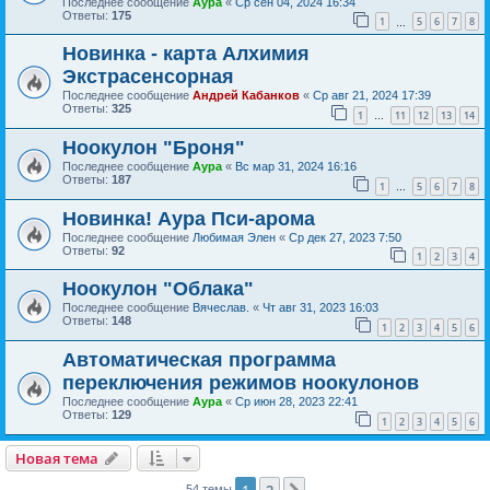
Последнее сообщение
Аура
«
Ср сен 04, 2024 16:34
Ответы:
175
1
5
6
7
8
…
Новинка - карта Алхимия
Экстрасенсорная
Последнее сообщение
Андрей Кабанков
«
Ср авг 21, 2024 17:39
Ответы:
325
1
11
12
13
14
…
Ноокулон "Броня"
Последнее сообщение
Аура
«
Вс мар 31, 2024 16:16
Ответы:
187
1
5
6
7
8
…
Новинка! Аура Пси-арома
Последнее сообщение
Любимая Элен
«
Ср дек 27, 2023 7:50
Ответы:
92
1
2
3
4
Ноокулон "Облака"
Последнее сообщение
Вячеслав.
«
Чт авг 31, 2023 16:03
Ответы:
148
1
2
3
4
5
6
Автоматическая программа
переключения режимов ноокулонов
Последнее сообщение
Аура
«
Ср июн 28, 2023 22:41
Ответы:
129
1
2
3
4
5
6
Новая тема
1
2
54 темы