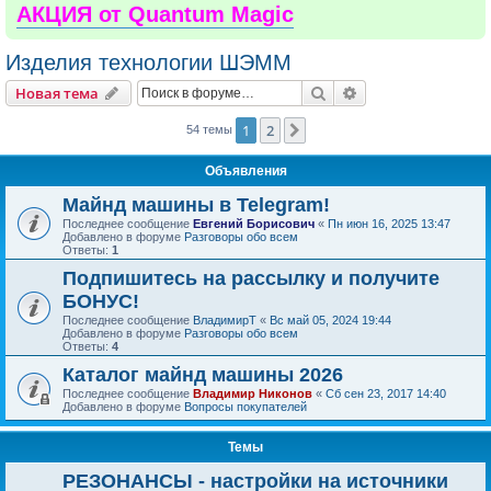
АКЦИЯ от Quantum Magic
Изделия технологии ШЭММ
Поиск
Расширенный пои
Новая тема
1
2
След.
54 темы
Объявления
Майнд машины в Telegram!
Последнее сообщение
Евгений Борисович
«
Пн июн 16, 2025 13:47
Добавлено в форуме
Разговоры обо всем
Ответы:
1
Подпишитесь на рассылку и получите
БОНУС!
Последнее сообщение
ВладимирТ
«
Вс май 05, 2024 19:44
Добавлено в форуме
Разговоры обо всем
Ответы:
4
Каталог майнд машины 2026
Последнее сообщение
Владимир Никонов
«
Сб сен 23, 2017 14:40
Добавлено в форуме
Вопросы покупателей
Темы
РЕЗОНАНСЫ - настройки на источники