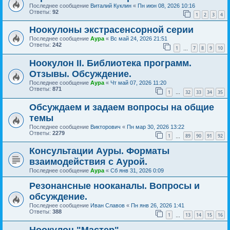
Последнее сообщение
Виталий Куклин
«
Пн июн 08, 2026 10:16
Ответы:
92
1
2
3
4
Ноокулоны экстрасенсорной серии
Последнее сообщение
Аура
«
Вс май 24, 2026 21:51
Ответы:
242
1
7
8
9
10
…
Ноокулон II. Библиотека программ.
Отзывы. Обсуждение.
Последнее сообщение
Аура
«
Чт май 07, 2026 11:20
Ответы:
871
1
32
33
34
35
…
Обсуждаем и задаем вопросы на общие
темы
Последнее сообщение
Викторович
«
Пн мар 30, 2026 13:22
Ответы:
2279
1
89
90
91
92
…
Консультации Ауры. Форматы
взаимодействия с Аурой.
Последнее сообщение
Аура
«
Сб янв 31, 2026 0:09
Резонансные нооканалы. Вопросы и
обсуждение.
Последнее сообщение
Иван Славов
«
Пн янв 26, 2026 1:41
Ответы:
388
1
13
14
15
16
…