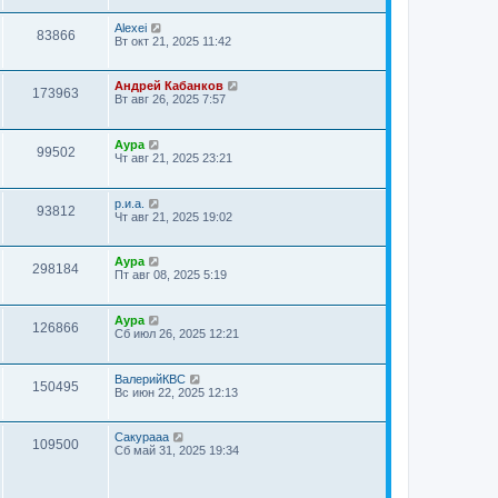
Alexei
83866
Вт окт 21, 2025 11:42
Андрей Кабанков
173963
Вт авг 26, 2025 7:57
Аура
99502
Чт авг 21, 2025 23:21
р.и.а.
93812
Чт авг 21, 2025 19:02
Аура
298184
Пт авг 08, 2025 5:19
Аура
126866
Сб июл 26, 2025 12:21
ВалерийКВС
150495
Вс июн 22, 2025 12:13
Сакурааа
109500
Сб май 31, 2025 19:34