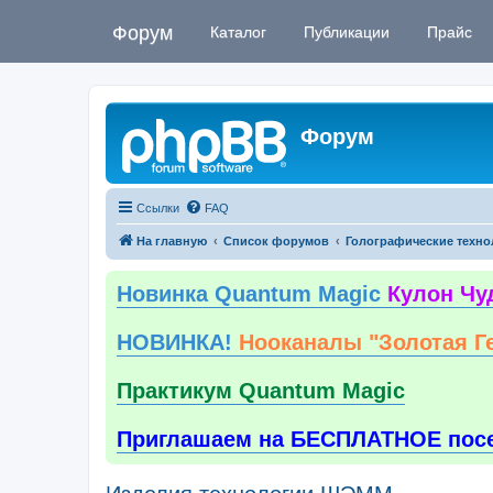
Форум
Каталог
Публикации
Прайс
Форум
Ссылки
FAQ
На главную
Список форумов
Голографические техно
Новинка Quantum Magic
Кулон Чу
НОВИНКА!
Нооканалы "Золотая Г
Практикум Quantum Magic
Приглашаем на БЕСПЛАТНОЕ пос