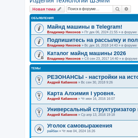
Изделия технологии ШЭММ
Поиск
Рас
Новая тема
ОБЪЯВЛЕНИЯ
Майнд машины в Telegram!
Владимир Никонов
»
Пт дек 06, 2024 21:55
» в форуме
Подпишитесь на рассылку и по
Владимир Никонов
»
Вс дек 16, 2018 14:43
» в форуме
Каталог майнд машины 2026
Владимир Никонов
»
Сб сен 23, 2017 14:40
» в форум
ТЕМЫ
РЕЗОНАНСЫ - настройки на исто
Андрей Кабанков
»
Вс сен 30, 2018 9:26
Карта Алхимия I уровня.
Андрей Кабанков
»
Чт июн 16, 2016 16:07
Универсальный структуризатор 
Андрей Кабанков
»
Ср апр 13, 2016 19:18
Уголок самовыражения
райбан
»
Чт янв 04, 2024 16:26