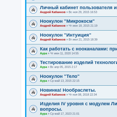
Личный кабинет пользователя 
Андрей Кабанков
»
Вс ноя 29, 2015 16:53
Ноокулон "Микрокосм"
Андрей Кабанков
»
Чт июн 18, 2015 21:19
Ноокулон "Интуиция"
Андрей Кабанков
»
Вт июл 21, 2015 18:39
Как работать с нооканалами: пр
Аура
»
Чт июн 11, 2020 14:55
Тестирование изделий техноло
Аура
»
Вс апр 05, 2015 2:17
Ноокулон "Тело"
Аура
»
Ср май 13, 2015 22:15
Новинка! Нообраслеты.
Андрей Кабанков
»
Чт ноя 08, 2018 22:34
Изделия IV уровня с модулем Л
вопросы.
Аура
»
Ср май 17, 2023 21:01