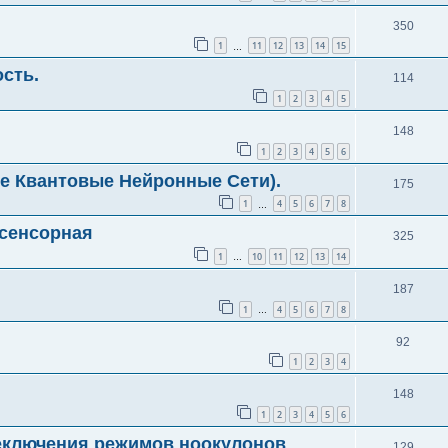
350
1
11
12
13
14
15
…
сть.
114
1
2
3
4
5
148
1
2
3
4
5
6
е Квантовые Нейронные Сети).
175
1
4
5
6
7
8
…
асенсорная
325
1
10
11
12
13
14
…
187
1
4
5
6
7
8
…
92
1
2
3
4
148
1
2
3
4
5
6
еключения режимов ноокулонов
129