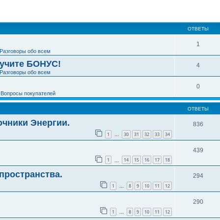
ширенный поиск
ОТВЕТЫ
1
Разговоры обо всем
лучите БОНУС!
4
Разговоры обо всем
0
е
Вопросы покупателей
ОТВЕТЫ
чники Энергии.
836
1
30
31
32
33
34
…
439
1
14
15
16
17
18
…
пространства.
294
1
8
9
10
11
12
…
290
1
8
9
10
11
12
…