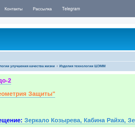
Контакты
Рассылка
Telegram
логии улучшения качества жизни
Изделия технологии ШЭММ
до-2
еометрия Защиты"
ещение:
Зеркало Козырева, Кабина Райха, З