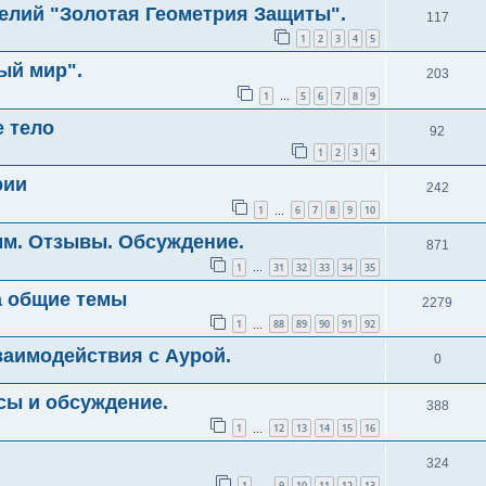
елий "Золотая Геометрия Защиты".
117
1
2
3
4
5
ый мир".
203
1
5
6
7
8
9
…
е тело
92
1
2
3
4
рии
242
1
6
7
8
9
10
…
мм. Отзывы. Обсуждение.
871
1
31
32
33
34
35
…
а общие темы
2279
1
88
89
90
91
92
…
аимодействия с Аурой.
0
сы и обсуждение.
388
1
12
13
14
15
16
…
324
1
9
10
11
12
13