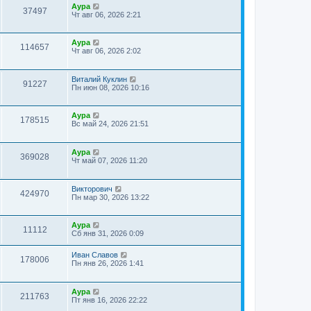
Аура
37497
Чт авг 06, 2026 2:21
Аура
114657
Чт авг 06, 2026 2:02
Виталий Куклин
91227
Пн июн 08, 2026 10:16
Аура
178515
Вс май 24, 2026 21:51
Аура
369028
Чт май 07, 2026 11:20
Викторович
424970
Пн мар 30, 2026 13:22
Аура
11112
Сб янв 31, 2026 0:09
Иван Славов
178006
Пн янв 26, 2026 1:41
Аура
211763
Пт янв 16, 2026 22:22