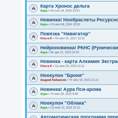
Карта Хронос дельта
Аура
»
Пн сен 19, 2016 19:23
Новинка! Нообраслеты Ресурсно
Аура
»
Сб июл 06, 2024 18:50
Повязка "Навигатор"
Ольга К
»
Пн июл 31, 2017 13:22
Нейроновинка! РКНС (Рунически
Аура
»
Вс дек 31, 2023 22:44
Новинка - карта Алхимия Экстр
Ольга К
»
Ср июн 26, 2019 12:11
Ноокулон "Броня"
Андрей Кабанков
»
Чт июн 18, 2015 21:22
Новинка! Аура Пси-арома
Аура
»
Чт июл 28, 2022 9:58
Ноокулон "Облака"
Аура
»
Ср май 13, 2015 22:12
Автоматическая программа пер