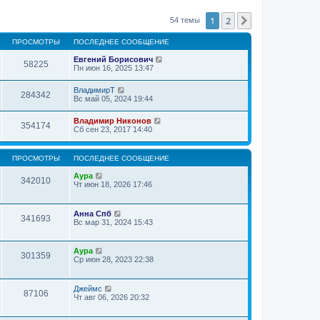
1
2
След.
54 темы
ПРОСМОТРЫ
ПОСЛЕДНЕЕ СООБЩЕНИЕ
Евгений Борисович
58225
Пн июн 16, 2025 13:47
ВладимирТ
284342
Вс май 05, 2024 19:44
Владимир Никонов
354174
Сб сен 23, 2017 14:40
ПРОСМОТРЫ
ПОСЛЕДНЕЕ СООБЩЕНИЕ
Аура
342010
Чт июн 18, 2026 17:46
Анна Спб
341693
Вс мар 31, 2024 15:43
Аура
301359
Ср июн 28, 2023 22:38
Джеймс
87106
Чт авг 06, 2026 20:32