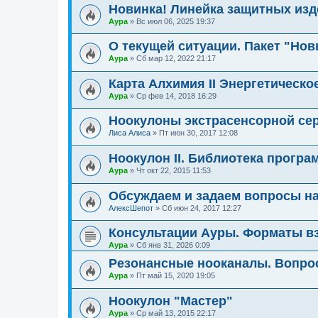
Новинка! Линейка защитных изд
Аура
»
Вс июл 06, 2025 19:37
О текущей ситуации. Пакет "Нов
Аура
»
Сб мар 12, 2022 21:17
Карта Алхимия II Энергетическо
Аура
»
Ср фев 14, 2018 16:29
Ноокулоны экстрасенсорной се
Лиса Алиса
»
Пт июн 30, 2017 12:08
Ноокулон II. Библиотека програ
Аура
»
Чт окт 22, 2015 11:53
Обсуждаем и задаем вопросы н
АлексШепот
»
Сб июн 24, 2017 12:27
Консультации Ауры. Форматы вз
Аура
»
Сб янв 31, 2026 0:09
Резонансные нооканалы. Вопро
Аура
»
Пт май 15, 2020 19:05
Ноокулон "Мастер"
Аура
»
Ср май 13, 2015 22:17