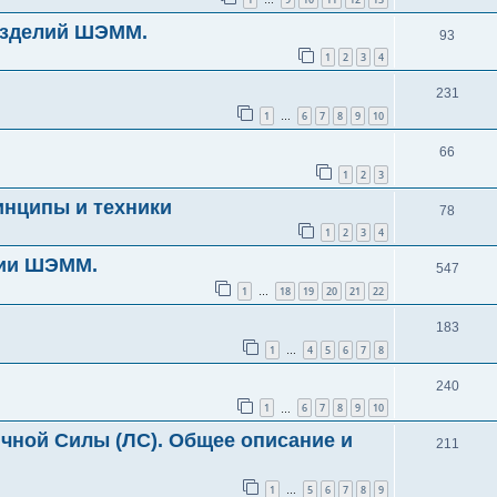
…
изделий ШЭММ.
93
1
2
3
4
231
1
6
7
8
9
10
…
66
1
2
3
инципы и техники
78
1
2
3
4
гии ШЭММ.
547
1
18
19
20
21
22
…
183
1
4
5
6
7
8
…
240
1
6
7
8
9
10
…
ичной Силы (ЛС). Общее описание и
211
1
5
6
7
8
9
…