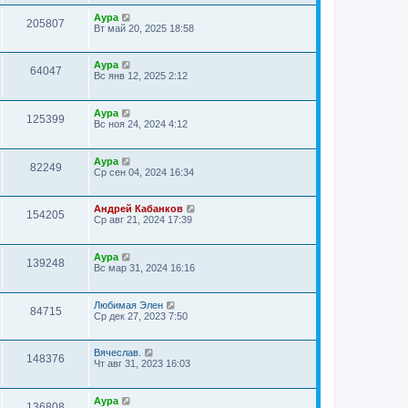
Аура
205807
Вт май 20, 2025 18:58
Аура
64047
Вс янв 12, 2025 2:12
Аура
125399
Вс ноя 24, 2024 4:12
Аура
82249
Ср сен 04, 2024 16:34
Андрей Кабанков
154205
Ср авг 21, 2024 17:39
Аура
139248
Вс мар 31, 2024 16:16
Любимая Элен
84715
Ср дек 27, 2023 7:50
Вячеслав.
148376
Чт авг 31, 2023 16:03
Аура
136808