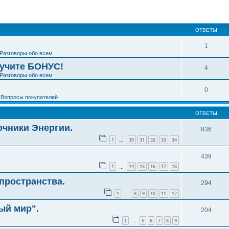
ширенный поиск
ОТВЕТЫ
1
Разговоры обо всем
лучите БОНУС!
4
Разговоры обо всем
0
е
Вопросы покупателей
ОТВЕТЫ
чники Энергии.
836
1
30
31
32
33
34
…
439
1
14
15
16
17
18
…
пространства.
294
1
8
9
10
11
12
…
ый мир".
204
1
5
6
7
8
9
…