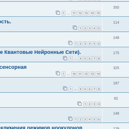
350
1
11
12
13
14
15
…
сть.
114
1
2
3
4
5
148
1
2
3
4
5
6
е Квантовые Нейронные Сети).
175
1
4
5
6
7
8
…
асенсорная
325
1
10
11
12
13
14
…
187
1
4
5
6
7
8
…
92
1
2
3
4
148
1
2
3
4
5
6
еключения режимов ноокулонов
129