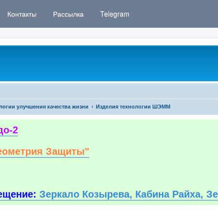
Контакты
Рассылка
Telegram
логии улучшения качества жизни
Изделия технологии ШЭММ
до-2
еометрия Защиты"
ещение:
Зеркало Козырева, Кабина Райха, З