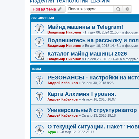
Изделия технологии ШЭММ
Поиск
Рас
Новая тема
ОБЪЯВЛЕНИЯ
Майнд машины в Telegram!
Владимир Никонов
»
Пт дек 06, 2024 21:55
» в форуме
Подпишитесь на рассылку и по
Владимир Никонов
»
Вс дек 16, 2018 14:43
» в форуме
Каталог майнд машины 2026
Владимир Никонов
»
Сб сен 23, 2017 14:40
» в форум
ТЕМЫ
РЕЗОНАНСЫ - настройки на исто
Андрей Кабанков
»
Вс сен 30, 2018 9:26
Карта Алхимия I уровня.
Андрей Кабанков
»
Чт июн 16, 2016 16:07
Универсальный структуризатор 
Андрей Кабанков
»
Ср апр 13, 2016 19:18
О текущей ситуации. Пакет "Нов
Аура
»
Сб мар 12, 2022 21:17