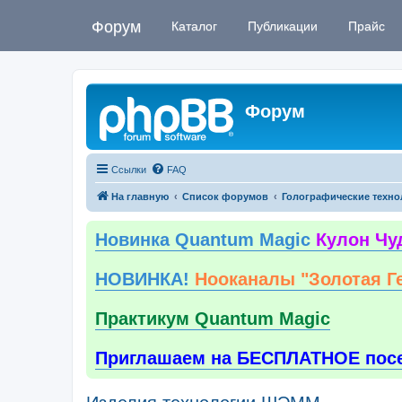
Форум
Каталог
Публикации
Прайс
Форум
Ссылки
FAQ
На главную
Список форумов
Голографические техно
Новинка Quantum Magic
Кулон Чу
НОВИНКА!
Нооканалы "Золотая Г
Практикум Quantum Magic
Приглашаем на БЕСПЛАТНОЕ пос