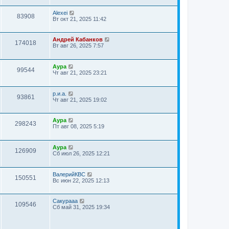
Alexei
83908
Вт окт 21, 2025 11:42
Андрей Кабанков
174018
Вт авг 26, 2025 7:57
Аура
99544
Чт авг 21, 2025 23:21
р.и.а.
93861
Чт авг 21, 2025 19:02
Аура
298243
Пт авг 08, 2025 5:19
Аура
126909
Сб июл 26, 2025 12:21
ВалерийКВС
150551
Вс июн 22, 2025 12:13
Сакурааа
109546
Сб май 31, 2025 19:34