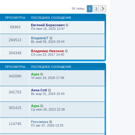
1
2
След.
54 темы
ПРОСМОТРЫ
ПОСЛЕДНЕЕ СООБЩЕНИЕ
Евгений Борисович
58363
Пн июн 16, 2025 13:47
ВладимирТ
284513
Вс май 05, 2024 19:44
Владимир Никонов
354349
Сб сен 23, 2017 14:40
ПРОСМОТРЫ
ПОСЛЕДНЕЕ СООБЩЕНИЕ
Аура
342090
Чт июн 18, 2026 17:46
Анна Спб
341753
Вс мар 31, 2024 15:43
Аура
301415
Ср июн 28, 2023 22:38
Россомаха
114745
Пт авг 07, 2026 13:33