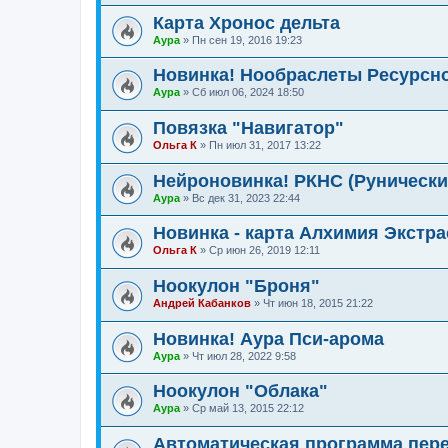
Карта Хронос дельта
Аура
»
Пн сен 19, 2016 19:23
Новинка! Нообраслеты Ресурсно
Аура
»
Сб июл 06, 2024 18:50
Повязка "Навигатор"
Ольга К
»
Пн июл 31, 2017 13:22
Нейроновинка! РКНС (Рунически
Аура
»
Вс дек 31, 2023 22:44
Новинка - карта Алхимия Экстр
Ольга К
»
Ср июн 26, 2019 12:11
Ноокулон "Броня"
Андрей Кабанков
»
Чт июн 18, 2015 21:22
Новинка! Аура Пси-арома
Аура
»
Чт июл 28, 2022 9:58
Ноокулон "Облака"
Аура
»
Ср май 13, 2015 22:12
Автоматическая программа пер