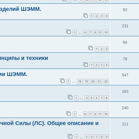
…
изделий ШЭММ.
93
1
2
3
4
231
1
6
7
8
9
10
…
66
1
2
3
инципы и техники
78
1
2
3
4
гии ШЭММ.
547
1
18
19
20
21
22
…
183
1
4
5
6
7
8
…
240
1
6
7
8
9
10
…
ичной Силы (ЛС). Общее описание и
211
1
5
6
7
8
9
…