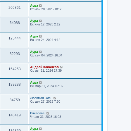
Аура
205861
Вт май 20, 2025 18:58
Аура
64088
Вс янв 12, 2025 2:12
Аура
125444
Вс ноя 24, 2024 4:12
Аура
82293
Ср сен 04, 2024 16:34
Андрей Кабанков
154253
Ср авг 21, 2024 17:39
Аура
139288
Вс мар 31, 2024 16:16
Любимая Элен
84759
Ср дек 27, 2023 7:50
Вячеслав.
148419
Чт авг 31, 2023 16:03
Аура
136859