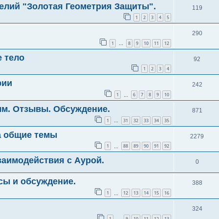
елий "Золотая Геометрия Защиты".
119
1
2
3
4
5
290
1
8
9
10
11
12
…
е тело
92
1
2
3
4
рии
242
1
6
7
8
9
10
…
мм. Отзывы. Обсуждение.
871
1
31
32
33
34
35
…
а общие темы
2279
1
88
89
90
91
92
…
аимодействия с Аурой.
0
сы и обсуждение.
388
1
12
13
14
15
16
…
324
1
9
10
11
12
13