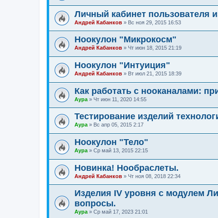
Личный кабинет пользователя 
Андрей Кабанков
»
Вс ноя 29, 2015 16:53
Ноокулон "Микрокосм"
Андрей Кабанков
»
Чт июн 18, 2015 21:19
Ноокулон "Интуиция"
Андрей Кабанков
»
Вт июл 21, 2015 18:39
Как работать с нооканалами: пр
Аура
»
Чт июн 11, 2020 14:55
Тестирование изделий техноло
Аура
»
Вс апр 05, 2015 2:17
Ноокулон "Тело"
Аура
»
Ср май 13, 2015 22:15
Новинка! Нообраслеты.
Андрей Кабанков
»
Чт ноя 08, 2018 22:34
Изделия IV уровня с модулем Л
вопросы.
Аура
»
Ср май 17, 2023 21:01