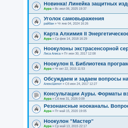
Новинка! Линейка защитных изд
Аура
»
Вс июл 06, 2025 19:37
Уголок самовыражения
райбан
»
Чт янв 04, 2024 16:26
Карта Алхимия II Энергетическо
Аура
»
Ср фев 14, 2018 16:29
Ноокулоны экстрасенсорной се
Лиса Алиса
»
Пт июн 30, 2017 12:08
Ноокулон II. Библиотека програ
Аура
»
Чт окт 22, 2015 11:53
Обсуждаем и задаем вопросы н
АлексШепот
»
Сб июн 24, 2017 12:27
Консультации Ауры. Форматы вз
Аура
»
Сб янв 31, 2026 0:09
Резонансные нооканалы. Вопро
Аура
»
Пт май 15, 2020 19:05
Ноокулон "Мастер"
Аура
»
Ср май 13, 2015 22:17