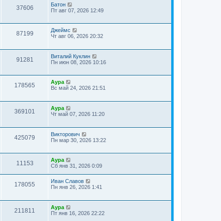
Батон
37606
Пт авг 07, 2026 12:49
Джеймс
87199
Чт авг 06, 2026 20:32
Виталий Куклин
91281
Пн июн 08, 2026 10:16
Аура
178565
Вс май 24, 2026 21:51
Аура
369101
Чт май 07, 2026 11:20
Викторович
425079
Пн мар 30, 2026 13:22
Аура
11153
Сб янв 31, 2026 0:09
Иван Славов
178055
Пн янв 26, 2026 1:41
Аура
211811
Пт янв 16, 2026 22:22