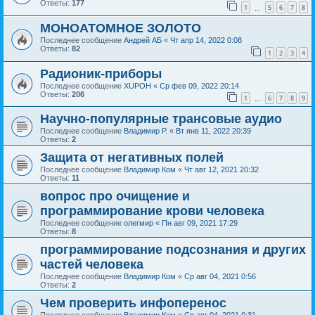
Ответы:
177
1
5
6
7
8
…
МОНОАТОМНОЕ ЗОЛОТО
Последнее сообщение
Андрей АБ
«
Чт апр 14, 2022 0:08
Ответы:
82
1
2
3
4
Радионик-приборы
Последнее сообщение
XUPOH
«
Ср фев 09, 2022 20:14
Ответы:
206
1
6
7
8
9
…
Научно-популярные трансовые аудио
Последнее сообщение
Владимир Р.
«
Вт янв 11, 2022 20:39
Ответы:
2
Защита от негативных полей
Последнее сообщение
Владимир Ком
«
Чт авг 12, 2021 20:32
Ответы:
11
вопрос про очищение и
программирование крови человека
Последнее сообщение
олегмир
«
Пн авг 09, 2021 17:29
Ответы:
8
программирование подсознания и других
частей человека
Последнее сообщение
Владимир Ком
«
Ср авг 04, 2021 0:56
Ответы:
2
Чем проверить инфоперенос