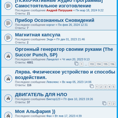
[Психо-Активные Аудио Программы]
Самостоятельное изготовление
Последнее сообщение
Андрей Патрушев
«
Пн мар 18, 2024 9:22
Ответы:
21
Прибор Осознанных Сновидений
Последнее сообщение
коргат
«
Пн фев 26, 2024 12:31
Ответы:
7
Магнитная капсула
Последнее сообщение
Энди
«
Пт дек 01, 2023 21:46
Ответы:
2
Оргонный генератор своими руками (The
Succor Punch, SP)
Последнее сообщение
Ланцелот
«
Чт июл 20, 2023 9:13
Ответы:
4881
1
193
194
195
196
…
Лярва. Физическое устройство и способы
воздействия.
Последнее сообщение
Леволекс
«
Вс мар 05, 2023 14:06
Ответы:
116
1
2
3
4
5
ДВИГАТЕЛЬ ДЛЯ НЛО
Последнее сообщение
Виктор123
«
Пт фев 10, 2023 19:26
Ответы:
37
1
2
Моя Альфария ))
Последнее сообщение
Фан
«
Вт янв 17, 2023 4:39