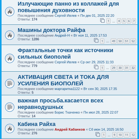
Излучающие панно из коллажей для
повышения духовности
Последнее сообщение
Сергей Ивлев
«
Пн дек 01, 2025 22:20
Ответы:
174
1
4
5
6
7
…
Машины доктора Райфа
Последнее сообщение
Андрей-Н
«
Вт ноя 11, 2025 17:53
Ответы:
1286
1
49
50
51
52
…
Фрактальные точки как источники
сильных биополей
Последнее сообщение
Сергей Ивлев
«
Ср окт 29, 2025 11:33
Ответы:
779
1
29
30
31
32
…
АКТИВАЦИЯ СВЕТА И ТОКА ДЛЯ
УСИЛЕНИЯ БИОПОЛЕЙ
Последнее сообщение
маргаритка1122
«
Вт сен 30, 2025 17:35
Ответы:
5
важная просьба.касается всех
неравнодушных
Последнее сообщение
Борис Ткаченко
«
Пн июл 28, 2025 22:07
Ответы:
14
Кабина Райха
Последнее сообщение
Андрей Кабанков
«
Сб июн 14, 2025 16:50
Ответы:
276
1
9
10
11
12
…