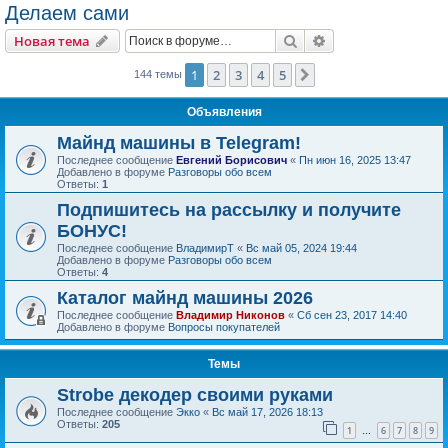
Делаем сами
Поиск
Расширенный пои
Новая тема
1
2
3
4
5
След.
144 темы
Объявления
Майнд машины в Telegram!
Последнее сообщение
Евгений Борисович
«
Пн июн 16, 2025 13:47
Добавлено в форуме
Разговоры обо всем
Ответы:
1
Подпишитесь на рассылку и получите
БОНУС!
Последнее сообщение
ВладимирТ
«
Вс май 05, 2024 19:44
Добавлено в форуме
Разговоры обо всем
Ответы:
4
Каталог майнд машины 2026
Последнее сообщение
Владимир Никонов
«
Сб сен 23, 2017 14:40
Добавлено в форуме
Вопросы покупателей
Темы
Strobe декодер своими руками
Последнее сообщение
Экко
«
Вс май 17, 2026 18:13
Ответы:
205
1
6
7
8
9
…