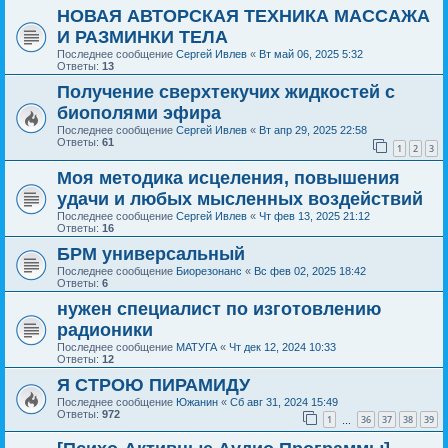
НОВАЯ АВТОРСКАЯ ТЕХНИКА МАССАЖА
И РАЗМИНКИ ТЕЛА
Последнее сообщение
Сергей Ивлев
«
Вт май 06, 2025 5:32
Ответы:
13
Получение сверхтекучих жидкостей с
биополями эфира
Последнее сообщение
Сергей Ивлев
«
Вт апр 29, 2025 22:58
Ответы:
61
1
2
3
Моя методика исцеления, повышения
удачи и любых мысленных воздействий
Последнее сообщение
Сергей Ивлев
«
Чт фев 13, 2025 21:12
Ответы:
16
БРМ универсальный
Последнее сообщение
Биорезонанс
«
Вс фев 02, 2025 18:42
Ответы:
6
нужен специалист по изготовлению
радионики
Последнее сообщение
МАТУГА
«
Чт дек 12, 2024 10:33
Ответы:
12
Я СТРОЮ ПИРАМИДУ
Последнее сообщение
Южанин
«
Сб авг 31, 2024 15:49
Ответы:
972
1
36
37
38
39
…