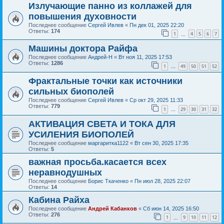
Излучающие панно из коллажей для
повышения духовности
Последнее сообщение
Сергей Ивлев
«
Пн дек 01, 2025 22:20
Ответы:
174
1
4
5
6
7
…
Машины доктора Райфа
Последнее сообщение
Андрей-Н
«
Вт ноя 11, 2025 17:53
Ответы:
1286
1
49
50
51
52
…
Фрактальные точки как источники
сильных биополей
Последнее сообщение
Сергей Ивлев
«
Ср окт 29, 2025 11:33
Ответы:
779
1
29
30
31
32
…
АКТИВАЦИЯ СВЕТА И ТОКА ДЛЯ
УСИЛЕНИЯ БИОПОЛЕЙ
Последнее сообщение
маргаритка1122
«
Вт сен 30, 2025 17:35
Ответы:
5
важная просьба.касается всех
неравнодушных
Последнее сообщение
Борис Ткаченко
«
Пн июл 28, 2025 22:07
Ответы:
14
Кабина Райха
Последнее сообщение
Андрей Кабанков
«
Сб июн 14, 2025 16:50
Ответы:
276
1
9
10
11
12
…