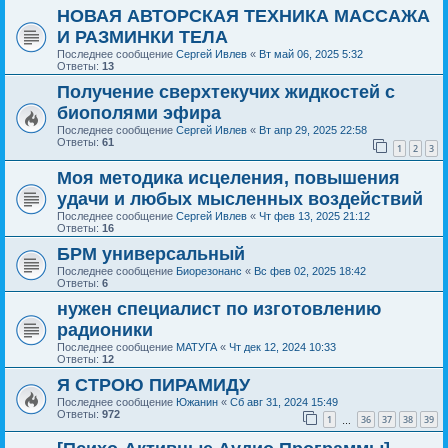
НОВАЯ АВТОРСКАЯ ТЕХНИКА МАССАЖА
И РАЗМИНКИ ТЕЛА
Последнее сообщение
Сергей Ивлев
«
Вт май 06, 2025 5:32
Ответы:
13
Получение сверхтекучих жидкостей с
биополями эфира
Последнее сообщение
Сергей Ивлев
«
Вт апр 29, 2025 22:58
Ответы:
61
1
2
3
Моя методика исцеления, повышения
удачи и любых мысленных воздействий
Последнее сообщение
Сергей Ивлев
«
Чт фев 13, 2025 21:12
Ответы:
16
БРМ универсальный
Последнее сообщение
Биорезонанс
«
Вс фев 02, 2025 18:42
Ответы:
6
нужен специалист по изготовлению
радионики
Последнее сообщение
МАТУГА
«
Чт дек 12, 2024 10:33
Ответы:
12
Я СТРОЮ ПИРАМИДУ
Последнее сообщение
Южанин
«
Сб авг 31, 2024 15:49
Ответы:
972
1
36
37
38
39
…