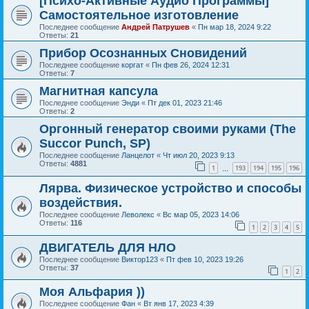
[Психо-Активные Аудио Программы]
Самостоятельное изготовление
Последнее сообщение
Андрей Патрушев
«
Пн мар 18, 2024 9:22
Ответы:
21
Прибор Осознанных Сновидений
Последнее сообщение
коргат
«
Пн фев 26, 2024 12:31
Ответы:
7
Магнитная капсула
Последнее сообщение
Энди
«
Пт дек 01, 2023 21:46
Ответы:
2
Оргонный генератор своими руками (The
Succor Punch, SP)
Последнее сообщение
Ланцелот
«
Чт июл 20, 2023 9:13
Ответы:
4881
1
193
194
195
196
…
Лярва. Физическое устройство и способы
воздействия.
Последнее сообщение
Леволекс
«
Вс мар 05, 2023 14:06
Ответы:
116
1
2
3
4
5
ДВИГАТЕЛЬ ДЛЯ НЛО
Последнее сообщение
Виктор123
«
Пт фев 10, 2023 19:26
Ответы:
37
1
2
Моя Альфария ))
Последнее сообщение
Фан
«
Вт янв 17, 2023 4:39