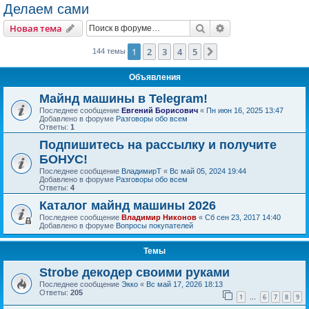
Делаем сами
Поиск
Расширенный пои
Новая тема
1
2
3
4
5
След.
144 темы
Объявления
Майнд машины в Telegram!
Последнее сообщение
Евгений Борисович
«
Пн июн 16, 2025 13:47
Добавлено в форуме
Разговоры обо всем
Ответы:
1
Подпишитесь на рассылку и получите
БОНУС!
Последнее сообщение
ВладимирТ
«
Вс май 05, 2024 19:44
Добавлено в форуме
Разговоры обо всем
Ответы:
4
Каталог майнд машины 2026
Последнее сообщение
Владимир Никонов
«
Сб сен 23, 2017 14:40
Добавлено в форуме
Вопросы покупателей
Темы
Strobe декодер своими руками
Последнее сообщение
Экко
«
Вс май 17, 2026 18:13
Ответы:
205
1
6
7
8
9
…