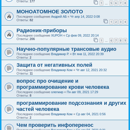
Ответы:
177
1
5
6
7
8
…
МОНОАТОМНОЕ ЗОЛОТО
Последнее сообщение
Андрей АБ
«
Чт апр 14, 2022 0:08
Ответы:
82
1
2
3
4
Радионик-приборы
Последнее сообщение
XUPOH
«
Ср фев 09, 2022 20:14
Ответы:
206
1
6
7
8
9
…
Научно-популярные трансовые аудио
Последнее сообщение
Владимир Р.
«
Вт янв 11, 2022 20:39
Ответы:
2
Защита от негативных полей
Последнее сообщение
Владимир Ком
«
Чт авг 12, 2021 20:32
Ответы:
11
вопрос про очищение и
программирование крови человека
Последнее сообщение
олегмир
«
Пн авг 09, 2021 17:29
Ответы:
8
программирование подсознания и других
частей человека
Последнее сообщение
Владимир Ком
«
Ср авг 04, 2021 0:56
Ответы:
2
Чем проверить инфоперенос