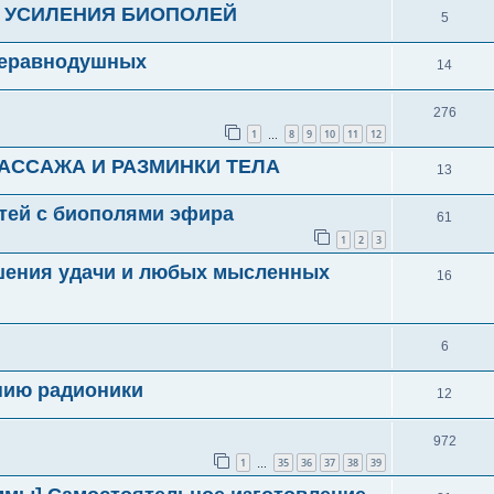
Я УСИЛЕНИЯ БИОПОЛЕЙ
5
 неравнодушных
14
276
1
8
9
10
11
12
…
АССАЖА И РАЗМИНКИ ТЕЛА
13
тей с биополями эфира
61
1
2
3
шения удачи и любых мысленных
16
6
нию радионики
12
972
1
35
36
37
38
39
…