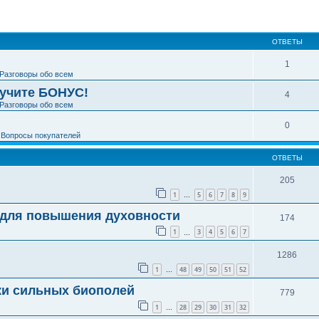
ширенный поиск
ОТВЕТЫ
1
Разговоры обо всем
лучите БОНУС!
4
Разговоры обо всем
0
е
Вопросы покупателей
ОТВЕТЫ
205
1
5
6
7
8
9
…
 для повышения духовности
174
1
3
4
5
6
7
…
1286
1
48
49
50
51
52
…
ки сильных биополей
779
1
28
29
30
31
32
…