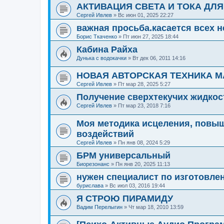
АКТИВАЦИЯ СВЕТА И ТОКА ДЛ
Сергей Ивлев
»
Вс июн 01, 2025 22:27
важная просьба.касается всех
Борис Ткаченко
»
Пт июн 27, 2025 18:44
Кабина Райха
Дунька с водокачки
»
Вт дек 06, 2011 14:16
НОВАЯ АВТОРСКАЯ ТЕХНИКА М
Сергей Ивлев
»
Пт мар 28, 2025 5:27
Получение сверхтекучих жидкос
Сергей Ивлев
»
Пт мар 23, 2018 7:16
Моя методика исцеления, повы
воздействий
Сергей Ивлев
»
Пн янв 08, 2024 5:29
БРМ универсальный
Биорезонанс
»
Пн янв 20, 2025 11:13
нужен специалист по изготовле
бурислава
»
Вс июл 03, 2016 19:44
Я СТРОЮ ПИРАМИДУ
Вадим Перелыгин
»
Чт мар 18, 2010 13:59