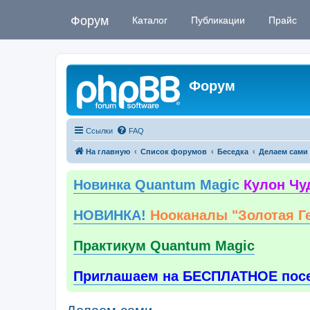
Форум
Каталог
Публикации
Прайс
Форум
Ссылки
FAQ
На главную
Список форумов
Беседка
Делаем сами
Новинка Quantum Magic
Кулон Чу
НОВИНКА!
Нооканалы "Золотая Г
Практикум Quantum Magic
Приглашаем на БЕСПЛАТНОЕ пос