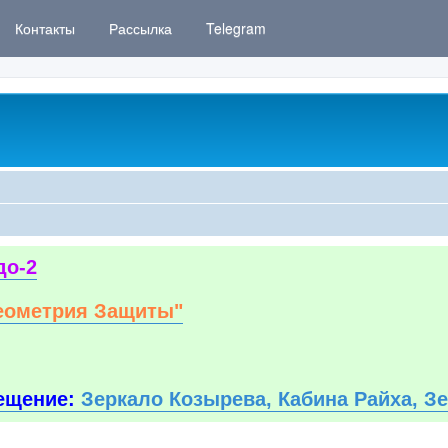
Контакты
Рассылка
Telegram
до-2
еометрия Защиты"
ещение:
Зеркало Козырева, Кабина Райха, З