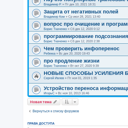
Владимир Р.
»
Пт дек 10, 2021 18:31
Защита от негативных полей
Владимир Ком
»
Ср июл 28, 2021 13:40
вопрос про очищение и програм
Борис Ткаченко
»
Сб дек 12, 2020 0:12
программирование подсознания 
Борис Ткаченко
»
Сб дек 12, 2020 2:38
Чем проверить инфоперенос
Ребекка
»
Вс дек 20, 2020 19:43
про продление жизни
Борис Ткаченко
»
Вт окт 27, 2020 9:39
НОВЫЕ СПОСОБЫ УСИЛЕНИЯ Б
Сергей Ивлев
»
Пт ноя 01, 2019 1:35
Устройство переноса информац
ИгорьС
»
Вс ноя 10, 2013 16:46
Новая тема
Вернуться к списку форумов
ПРАВА ДОСТУПА