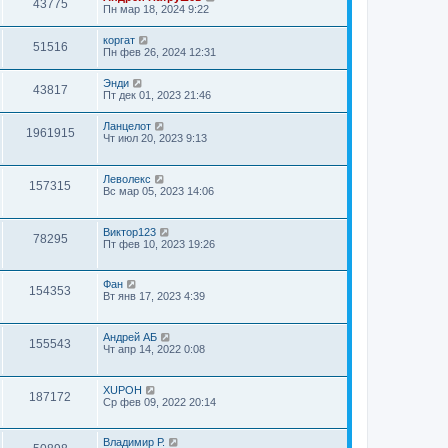
43775
Пн мар 18, 2024 9:22
коргат
51516
Пн фев 26, 2024 12:31
Энди
43817
Пт дек 01, 2023 21:46
Ланцелот
1961915
Чт июл 20, 2023 9:13
Леволекс
157315
Вс мар 05, 2023 14:06
Виктор123
78295
Пт фев 10, 2023 19:26
Фан
154353
Вт янв 17, 2023 4:39
Андрей АБ
155543
Чт апр 14, 2022 0:08
XUPOH
187172
Ср фев 09, 2022 20:14
Владимир Р.