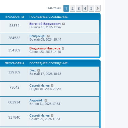
1
2
3
4
5
След.
144 темы
ПРОСМОТРЫ
ПОСЛЕДНЕЕ СООБЩЕНИЕ
Евгений Борисович
58374
Пн июн 16, 2025 13:47
ВладимирТ
284532
Вс май 05, 2024 19:44
Владимир Никонов
354369
Сб сен 23, 2017 14:40
ПРОСМОТРЫ
ПОСЛЕДНЕЕ СООБЩЕНИЕ
Экко
129169
Вс май 17, 2026 18:13
Сергей Ивлев
73042
Пн дек 01, 2025 22:20
Андрей-Н
602914
Вт ноя 11, 2025 17:53
Сергей Ивлев
317840
Ср окт 29, 2025 11:33