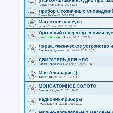
[Психо-Активные Аудио Програ
Гвоздь
»
Ср мар 13, 2024 1:14
Прибор Осознанных Сновидени
Снов
»
Вт янв 01, 2013 17:44
Магнитная капсула
Лева
»
Ср ноя 29, 2023 18:25
Оргонный генератор своими рука
Шалтай Балтай
»
Пн май 10, 2010 21:32
Лярва. Физическое устройство 
Санктпетербургжец
»
Чт сен 10, 2015 16:13
ДВИГАТЕЛЬ ДЛЯ НЛО
Вадим Перелыгин
»
Ср сен 26, 2012 21:12
Моя Альфария ))
Тапка
»
Вт июн 15, 2010 22:58
МОНОАТОМНОЕ ЗОЛОТО
Димонъ
»
Чт дек 01, 2011 18:00
Радионик-приборы
Руслан920
»
Вт дек 28, 2010 21:17
Научно-популярные трансовые 