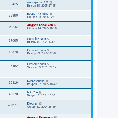
маргаритка1122
23425
Вт сен 30, 2025 17:35
Борис Ткаченко
22390
Пн июл 28, 2025 22:07
Андрей Кабанков
251460
Сб июн 14, 2025 16:50
Сергей Ивлев
27095
Вт май 06, 2025 5:32
Сергей Ивлев
78378
Вт апр 29, 2025 22:58
Сергей Ивлев
45452
Чт фев 13, 2025 21:12
Биорезонанс
29819
Вс фев 02, 2025 18:42
МАТУГА
40370
Чт дек 12, 2024 10:33
Южанин
708113
Сб авг 31, 2024 15:49
Андрей Патрушев