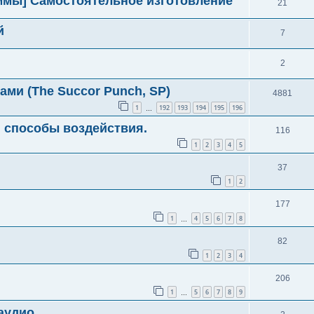
ммы] Самостоятельное изготовление
21
й
7
2
ми (The Succor Punch, SP)
4881
1
192
193
194
195
196
…
и способы воздействия.
116
1
2
3
4
5
37
1
2
177
1
4
5
6
7
8
…
82
1
2
3
4
206
1
5
6
7
8
9
…
аудио