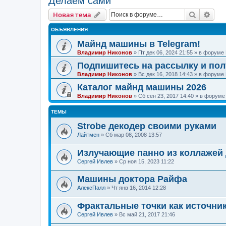
Делаем сами
Поиск
Рас
Новая тема
ОБЪЯВЛЕНИЯ
Майнд машины в Telegram!
Владимир Никонов
»
Пт дек 06, 2024 21:55
» в форуме
Подпишитесь на рассылку и по
Владимир Никонов
»
Вс дек 16, 2018 14:43
» в форуме
Каталог майнд машины 2026
Владимир Никонов
»
Сб сен 23, 2017 14:40
» в форум
ТЕМЫ
Strobe декодер своими руками
Лайтмен
»
Сб мар 08, 2008 13:57
Излучающие панно из коллажей
Сергей Ивлев
»
Ср ноя 15, 2023 11:22
Машины доктора Райфа
АлексПалл
»
Чт янв 16, 2014 12:28
Фрактальные точки как источни
Сергей Ивлев
»
Вс май 21, 2017 21:46