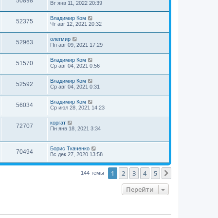
50898
Вт янв 11, 2022 20:39
Владимир Ком
52375
Чт авг 12, 2021 20:32
олегмир
52963
Пн авг 09, 2021 17:29
Владимир Ком
51570
Ср авг 04, 2021 0:56
Владимир Ком
52592
Ср авг 04, 2021 0:31
Владимир Ком
56034
Ср июл 28, 2021 14:23
коргат
72707
Пн янв 18, 2021 3:34
Борис Ткаченко
70494
Вс дек 27, 2020 13:58
1
2
3
4
5
След.
144 темы
Перейти