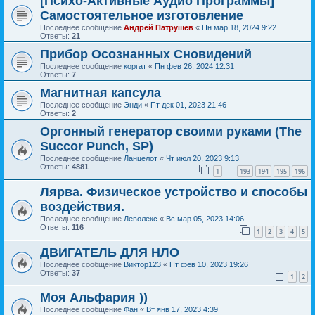
[Психо-Активные Аудио Программы]
Самостоятельное изготовление
Последнее сообщение
Андрей Патрушев
«
Пн мар 18, 2024 9:22
Ответы:
21
Прибор Осознанных Сновидений
Последнее сообщение
коргат
«
Пн фев 26, 2024 12:31
Ответы:
7
Магнитная капсула
Последнее сообщение
Энди
«
Пт дек 01, 2023 21:46
Ответы:
2
Оргонный генератор своими руками (The
Succor Punch, SP)
Последнее сообщение
Ланцелот
«
Чт июл 20, 2023 9:13
Ответы:
4881
1
193
194
195
196
…
Лярва. Физическое устройство и способы
воздействия.
Последнее сообщение
Леволекс
«
Вс мар 05, 2023 14:06
Ответы:
116
1
2
3
4
5
ДВИГАТЕЛЬ ДЛЯ НЛО
Последнее сообщение
Виктор123
«
Пт фев 10, 2023 19:26
Ответы:
37
1
2
Моя Альфария ))
Последнее сообщение
Фан
«
Вт янв 17, 2023 4:39