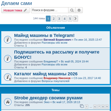
Делаем сами
Поиск
Расширенный пои
Новая тема
1
2
3
4
5
След.
144 темы
Объявления
Майнд машины в Telegram!
Последнее сообщение
Евгений Борисович
«
Пн июн 16, 2025 13:47
Добавлено в форуме
Разговоры обо всем
Ответы:
1
Подпишитесь на рассылку и получите
БОНУС!
Последнее сообщение
ВладимирТ
«
Вс май 05, 2024 19:44
Добавлено в форуме
Разговоры обо всем
Ответы:
4
Каталог майнд машины 2026
Последнее сообщение
Владимир Никонов
«
Сб сен 23, 2017 14:40
Добавлено в форуме
Вопросы покупателей
Темы
Strobe декодер своими руками
Последнее сообщение
Экко
«
Вс май 17, 2026 18:13
Ответы:
205
1
6
7
8
9
…