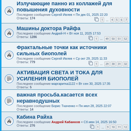
Излучающие панно из коллажей для
повышения духовности
Последнее сообщение
Сергей Ивлев
«
Пн дек 01, 2025 22:20
Ответы:
174
1
4
5
6
7
…
Машины доктора Райфа
Последнее сообщение
Андрей-Н
«
Вт ноя 11, 2025 17:53
Ответы:
1286
1
49
50
51
52
…
Фрактальные точки как источники
сильных биополей
Последнее сообщение
Сергей Ивлев
«
Ср окт 29, 2025 11:33
Ответы:
779
1
29
30
31
32
…
АКТИВАЦИЯ СВЕТА И ТОКА ДЛЯ
УСИЛЕНИЯ БИОПОЛЕЙ
Последнее сообщение
маргаритка1122
«
Вт сен 30, 2025 17:35
Ответы:
5
важная просьба.касается всех
неравнодушных
Последнее сообщение
Борис Ткаченко
«
Пн июл 28, 2025 22:07
Ответы:
14
Кабина Райха
Последнее сообщение
Андрей Кабанков
«
Сб июн 14, 2025 16:50
Ответы:
276
1
9
10
11
12
…