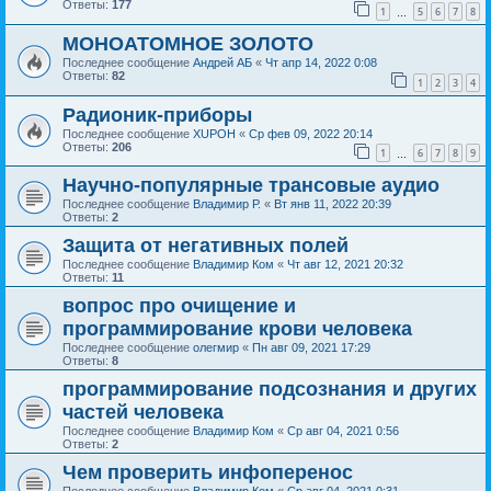
Ответы:
177
1
5
6
7
8
…
МОНОАТОМНОЕ ЗОЛОТО
Последнее сообщение
Андрей АБ
«
Чт апр 14, 2022 0:08
Ответы:
82
1
2
3
4
Радионик-приборы
Последнее сообщение
XUPOH
«
Ср фев 09, 2022 20:14
Ответы:
206
1
6
7
8
9
…
Научно-популярные трансовые аудио
Последнее сообщение
Владимир Р.
«
Вт янв 11, 2022 20:39
Ответы:
2
Защита от негативных полей
Последнее сообщение
Владимир Ком
«
Чт авг 12, 2021 20:32
Ответы:
11
вопрос про очищение и
программирование крови человека
Последнее сообщение
олегмир
«
Пн авг 09, 2021 17:29
Ответы:
8
программирование подсознания и других
частей человека
Последнее сообщение
Владимир Ком
«
Ср авг 04, 2021 0:56
Ответы:
2
Чем проверить инфоперенос