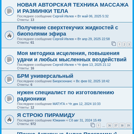
НОВАЯ АВТОРСКАЯ ТЕХНИКА МАССАЖА
И РАЗМИНКИ ТЕЛА
Последнее сообщение
Сергей Ивлев
«
Вт май 06, 2025 5:32
Ответы:
13
Получение сверхтекучих жидкостей с
биополями эфира
Последнее сообщение
Сергей Ивлев
«
Вт апр 29, 2025 22:58
Ответы:
61
1
2
3
Моя методика исцеления, повышения
удачи и любых мысленных воздействий
Последнее сообщение
Сергей Ивлев
«
Чт фев 13, 2025 21:12
Ответы:
16
БРМ универсальный
Последнее сообщение
Биорезонанс
«
Вс фев 02, 2025 18:42
Ответы:
6
нужен специалист по изготовлению
радионики
Последнее сообщение
МАТУГА
«
Чт дек 12, 2024 10:33
Ответы:
12
Я СТРОЮ ПИРАМИДУ
Последнее сообщение
Южанин
«
Сб авг 31, 2024 15:49
Ответы:
972
1
36
37
38
39
…