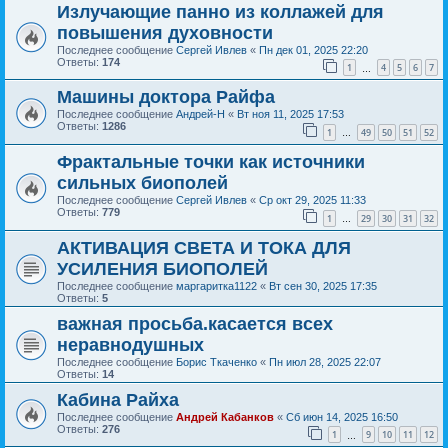
Излучающие панно из коллажей для
повышения духовности
Последнее сообщение
Сергей Ивлев
«
Пн дек 01, 2025 22:20
Ответы:
174
1
4
5
6
7
…
Машины доктора Райфа
Последнее сообщение
Андрей-Н
«
Вт ноя 11, 2025 17:53
Ответы:
1286
1
49
50
51
52
…
Фрактальные точки как источники
сильных биополей
Последнее сообщение
Сергей Ивлев
«
Ср окт 29, 2025 11:33
Ответы:
779
1
29
30
31
32
…
АКТИВАЦИЯ СВЕТА И ТОКА ДЛЯ
УСИЛЕНИЯ БИОПОЛЕЙ
Последнее сообщение
маргаритка1122
«
Вт сен 30, 2025 17:35
Ответы:
5
важная просьба.касается всех
неравнодушных
Последнее сообщение
Борис Ткаченко
«
Пн июл 28, 2025 22:07
Ответы:
14
Кабина Райха
Последнее сообщение
Андрей Кабанков
«
Сб июн 14, 2025 16:50
Ответы:
276
1
9
10
11
12
…