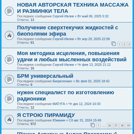
НОВАЯ АВТОРСКАЯ ТЕХНИКА МАССАЖА
И РАЗМИНКИ ТЕЛА
Последнее сообщение
Сергей Ивлев
«
Вт май 06, 2025 5:32
Ответы:
13
Получение сверхтекучих жидкостей с
биополями эфира
Последнее сообщение
Сергей Ивлев
«
Вт апр 29, 2025 22:58
Ответы:
61
1
2
3
Моя методика исцеления, повышения
удачи и любых мысленных воздействий
Последнее сообщение
Сергей Ивлев
«
Чт фев 13, 2025 21:12
Ответы:
16
БРМ универсальный
Последнее сообщение
Биорезонанс
«
Вс фев 02, 2025 18:42
Ответы:
6
нужен специалист по изготовлению
радионики
Последнее сообщение
МАТУГА
«
Чт дек 12, 2024 10:33
Ответы:
12
Я СТРОЮ ПИРАМИДУ
Последнее сообщение
Южанин
«
Сб авг 31, 2024 15:49
Ответы:
972
1
36
37
38
39
…