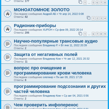
Ответы:
177
1
5
6
7
8
…
МОНОАТОМНОЕ ЗОЛОТО
Последнее сообщение
Андрей АБ
«
Чт апр 14, 2022 0:08
Ответы:
82
1
2
3
4
Радионик-приборы
Последнее сообщение
XUPOH
«
Ср фев 09, 2022 20:14
Ответы:
206
1
6
7
8
9
…
Научно-популярные трансовые аудио
Последнее сообщение
Владимир Р.
«
Вт янв 11, 2022 20:39
Ответы:
2
Защита от негативных полей
Последнее сообщение
Владимир Ком
«
Чт авг 12, 2021 20:32
Ответы:
11
вопрос про очищение и
программирование крови человека
Последнее сообщение
олегмир
«
Пн авг 09, 2021 17:29
Ответы:
8
программирование подсознания и других
частей человека
Последнее сообщение
Владимир Ком
«
Ср авг 04, 2021 0:56
Ответы:
2
Чем проверить инфоперенос