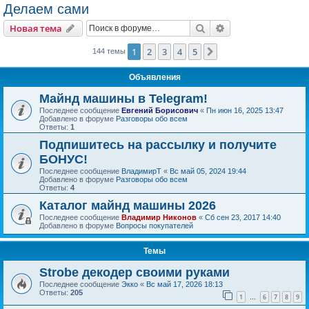
Делаем сами
Поиск
Расширенный пои
Новая тема
1
2
3
4
5
След.
144 темы
Объявления
Майнд машины в Telegram!
Последнее сообщение
Евгений Борисович
«
Пн июн 16, 2025 13:47
Добавлено в форуме
Разговоры обо всем
Ответы:
1
Подпишитесь на рассылку и получите
БОНУС!
Последнее сообщение
ВладимирТ
«
Вс май 05, 2024 19:44
Добавлено в форуме
Разговоры обо всем
Ответы:
4
Каталог майнд машины 2026
Последнее сообщение
Владимир Никонов
«
Сб сен 23, 2017 14:40
Добавлено в форуме
Вопросы покупателей
Темы
Strobe декодер своими руками
Последнее сообщение
Экко
«
Вс май 17, 2026 18:13
Ответы:
205
1
6
7
8
9
…