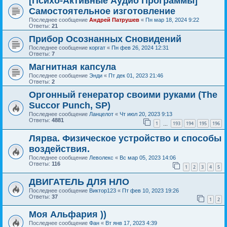
[Психо-Активные Аудио Программы]
Самостоятельное изготовление
Последнее сообщение
Андрей Патрушев
«
Пн мар 18, 2024 9:22
Ответы:
21
Прибор Осознанных Сновидений
Последнее сообщение
коргат
«
Пн фев 26, 2024 12:31
Ответы:
7
Магнитная капсула
Последнее сообщение
Энди
«
Пт дек 01, 2023 21:46
Ответы:
2
Оргонный генератор своими руками (The
Succor Punch, SP)
Последнее сообщение
Ланцелот
«
Чт июл 20, 2023 9:13
Ответы:
4881
1
193
194
195
196
…
Лярва. Физическое устройство и способы
воздействия.
Последнее сообщение
Леволекс
«
Вс мар 05, 2023 14:06
Ответы:
116
1
2
3
4
5
ДВИГАТЕЛЬ ДЛЯ НЛО
Последнее сообщение
Виктор123
«
Пт фев 10, 2023 19:26
Ответы:
37
1
2
Моя Альфария ))
Последнее сообщение
Фан
«
Вт янв 17, 2023 4:39