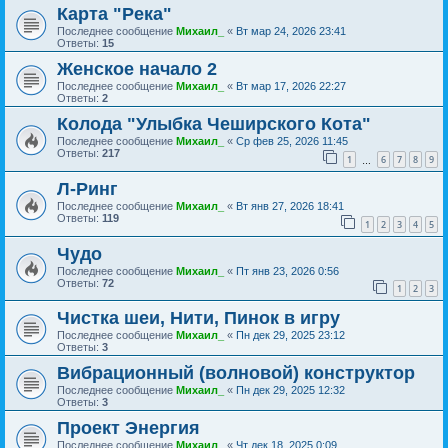
Карта "Река"
Последнее сообщение
Михаил_
«
Вт мар 24, 2026 23:41
Ответы:
15
Женское начало 2
Последнее сообщение
Михаил_
«
Вт мар 17, 2026 22:27
Ответы:
2
Колода "Улыбка Чеширского Кота"
Последнее сообщение
Михаил_
«
Ср фев 25, 2026 11:45
Ответы:
217
1
6
7
8
9
…
Л-Ринг
Последнее сообщение
Михаил_
«
Вт янв 27, 2026 18:41
Ответы:
119
1
2
3
4
5
Чудо
Последнее сообщение
Михаил_
«
Пт янв 23, 2026 0:56
Ответы:
72
1
2
3
Чистка шеи, Нити, Пинок в игру
Последнее сообщение
Михаил_
«
Пн дек 29, 2025 23:12
Ответы:
3
Вибрационный (волновой) конструктор
Последнее сообщение
Михаил_
«
Пн дек 29, 2025 12:32
Ответы:
3
Проект Энергия
Последнее сообщение
Михаил_
«
Чт дек 18, 2025 0:09