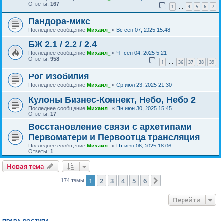
Ответы:
167
1
4
5
6
7
…
Пандора-микс
Последнее сообщение
Михаил_
«
Вс сен 07, 2025 15:48
БЖ 2.1 / 2.2 / 2.4
Последнее сообщение
Михаил_
«
Чт сен 04, 2025 5:21
Ответы:
958
1
36
37
38
39
…
Рог Изобилия
Последнее сообщение
Михаил_
«
Ср июл 23, 2025 21:30
Кулоны Бизнес-Коннект, Небо, Небо 2
Последнее сообщение
Михаил_
«
Пн июн 30, 2025 15:45
Ответы:
17
Восстановление связи с архетипами
Первоматери и Первоотца трансляция
Последнее сообщение
Михаил_
«
Пт июн 06, 2025 18:06
Ответы:
1
Новая тема
1
2
3
4
5
6
След.
174 темы
Перейти
ПРАВА ДОСТУПА