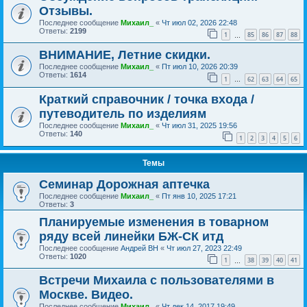
Отзывы.
Последнее сообщение
Михаил_
«
Чт июл 02, 2026 22:48
Ответы:
2199
1
85
86
87
88
…
ВНИМАНИЕ, Летние скидки.
Последнее сообщение
Михаил_
«
Пт июл 10, 2026 20:39
Ответы:
1614
1
62
63
64
65
…
Краткий справочник / точка входа /
путеводитель по изделиям
Последнее сообщение
Михаил_
«
Чт июл 31, 2025 19:56
Ответы:
140
1
2
3
4
5
6
Темы
Семинар Дорожная аптечка
Последнее сообщение
Михаил_
«
Пт янв 10, 2025 17:21
Ответы:
3
Планируемые изменения в товарном
ряду всей линейки БЖ-СК итд
Последнее сообщение
Андрей ВН
«
Чт июл 27, 2023 22:49
Ответы:
1020
1
38
39
40
41
…
Встречи Михаила с пользователями в
Москве. Видео.
Последнее сообщение
Михаил_
«
Чт дек 14, 2017 19:49