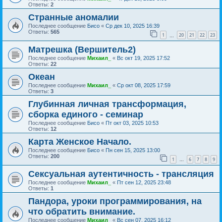
Ответы:
2
Странные аномалии
Последнее сообщение
Бисо
«
Ср дек 10, 2025 16:39
Ответы:
565
1
20
21
22
23
…
Матрешка (Вершитель2)
Последнее сообщение
Михаил_
«
Вс окт 19, 2025 17:52
Ответы:
22
Океан
Последнее сообщение
Михаил_
«
Ср окт 08, 2025 17:59
Ответы:
3
Глубинная личная трансформация,
сборка единого - семинар
Последнее сообщение
Бисо
«
Пт окт 03, 2025 10:53
Ответы:
12
Карта Женское Начало.
Последнее сообщение
Бисо
«
Пн сен 15, 2025 13:00
Ответы:
200
1
6
7
8
9
…
Сексуальная аутентичность - трансляция
Последнее сообщение
Михаил_
«
Пт сен 12, 2025 23:48
Ответы:
1
Пандора, уроки программирования, на
что обратить внимание.
Последнее сообщение
Михаил_
«
Вс сен 07, 2025 16:12