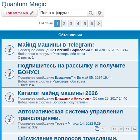
Quantum Magic
Поиск
Расширенный пои
Новая тема
1
2
3
4
5
6
След.
174 темы
Объявления
Майнд машины в Telegram!
Последнее сообщение
Евгений Борисович
«
Пн июн 16, 2025 13:47
Добавлено в форуме
Разговоры обо всем
Ответы:
1
Подпишитесь на рассылку и получите
БОНУС!
Последнее сообщение
ВладимирТ
«
Вс май 05, 2024 19:44
Добавлено в форуме
Разговоры обо всем
Ответы:
4
Каталог майнд машины 2026
Последнее сообщение
Владимир Никонов
«
Сб сен 23, 2017 14:40
Добавлено в форуме
Вопросы покупателей
Автоматическая система управления
трансляциями.
Последнее сообщение
Терве
«
Чт июл 14, 2022 9:29
Ответы:
332
1
11
12
13
14
…
Обсуждение вопросов трансляции.