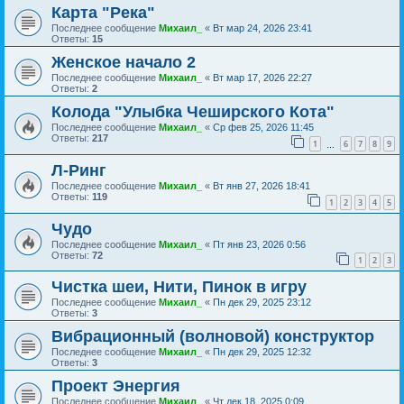
Карта "Река"
Последнее сообщение
Михаил_
«
Вт мар 24, 2026 23:41
Ответы:
15
Женское начало 2
Последнее сообщение
Михаил_
«
Вт мар 17, 2026 22:27
Ответы:
2
Колода "Улыбка Чеширского Кота"
Последнее сообщение
Михаил_
«
Ср фев 25, 2026 11:45
Ответы:
217
1
6
7
8
9
…
Л-Ринг
Последнее сообщение
Михаил_
«
Вт янв 27, 2026 18:41
Ответы:
119
1
2
3
4
5
Чудо
Последнее сообщение
Михаил_
«
Пт янв 23, 2026 0:56
Ответы:
72
1
2
3
Чистка шеи, Нити, Пинок в игру
Последнее сообщение
Михаил_
«
Пн дек 29, 2025 23:12
Ответы:
3
Вибрационный (волновой) конструктор
Последнее сообщение
Михаил_
«
Пн дек 29, 2025 12:32
Ответы:
3
Проект Энергия
Последнее сообщение
Михаил_
«
Чт дек 18, 2025 0:09