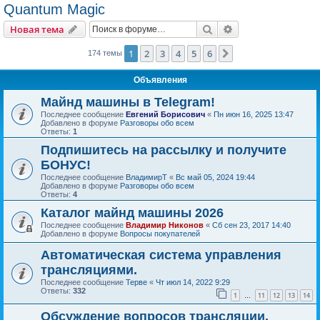
Quantum Magic
Поиск
Расширенный пои
Новая тема
1
2
3
4
5
6
След.
174 темы
Объявления
Майнд машины в Telegram!
Последнее сообщение
Евгений Борисович
«
Пн июн 16, 2025 13:47
Добавлено в форуме
Разговоры обо всем
Ответы:
1
Подпишитесь на рассылку и получите
БОНУС!
Последнее сообщение
ВладимирТ
«
Вс май 05, 2024 19:44
Добавлено в форуме
Разговоры обо всем
Ответы:
4
Каталог майнд машины 2026
Последнее сообщение
Владимир Никонов
«
Сб сен 23, 2017 14:40
Добавлено в форуме
Вопросы покупателей
Автоматическая система управления
трансляциями.
Последнее сообщение
Терве
«
Чт июл 14, 2022 9:29
Ответы:
332
1
11
12
13
14
…
Обсуждение вопросов трансляции.