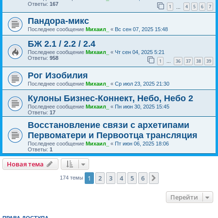
Ответы:
167
1
4
5
6
7
…
Пандора-микс
Последнее сообщение
Михаил_
«
Вс сен 07, 2025 15:48
БЖ 2.1 / 2.2 / 2.4
Последнее сообщение
Михаил_
«
Чт сен 04, 2025 5:21
Ответы:
958
1
36
37
38
39
…
Рог Изобилия
Последнее сообщение
Михаил_
«
Ср июл 23, 2025 21:30
Кулоны Бизнес-Коннект, Небо, Небо 2
Последнее сообщение
Михаил_
«
Пн июн 30, 2025 15:45
Ответы:
17
Восстановление связи с архетипами
Первоматери и Первоотца трансляция
Последнее сообщение
Михаил_
«
Пт июн 06, 2025 18:06
Ответы:
1
Новая тема
1
2
3
4
5
6
След.
174 темы
Перейти
ПРАВА ДОСТУПА