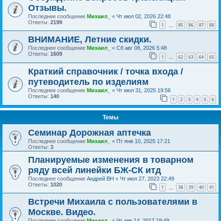
Отзывы.
Последнее сообщение
Михаил_
«
Чт июл 02, 2026 22:48
Ответы:
2199
1
85
86
87
88
…
ВНИМАНИЕ, Летние скидки.
Последнее сообщение
Михаил_
«
Сб авг 08, 2026 5:48
Ответы:
1609
1
62
63
64
65
…
Краткий справочник / точка входа /
путеводитель по изделиям
Последнее сообщение
Михаил_
«
Чт июл 31, 2025 19:56
Ответы:
140
1
2
3
4
5
6
Темы
Семинар Дорожная аптечка
Последнее сообщение
Михаил_
«
Пт янв 10, 2025 17:21
Ответы:
3
Планируемые изменения в товарном
ряду всей линейки БЖ-СК итд
Последнее сообщение
Андрей ВН
«
Чт июл 27, 2023 22:49
Ответы:
1020
1
38
39
40
41
…
Встречи Михаила с пользователями в
Москве. Видео.
Последнее сообщение
Михаил_
«
Чт дек 14, 2017 19:49