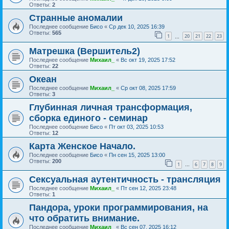
Ответы:
2
Странные аномалии
Последнее сообщение
Бисо
«
Ср дек 10, 2025 16:39
Ответы:
565
1
20
21
22
23
…
Матрешка (Вершитель2)
Последнее сообщение
Михаил_
«
Вс окт 19, 2025 17:52
Ответы:
22
Океан
Последнее сообщение
Михаил_
«
Ср окт 08, 2025 17:59
Ответы:
3
Глубинная личная трансформация,
сборка единого - семинар
Последнее сообщение
Бисо
«
Пт окт 03, 2025 10:53
Ответы:
12
Карта Женское Начало.
Последнее сообщение
Бисо
«
Пн сен 15, 2025 13:00
Ответы:
200
1
6
7
8
9
…
Сексуальная аутентичность - трансляция
Последнее сообщение
Михаил_
«
Пт сен 12, 2025 23:48
Ответы:
1
Пандора, уроки программирования, на
что обратить внимание.
Последнее сообщение
Михаил_
«
Вс сен 07, 2025 16:12