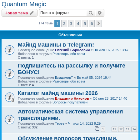
Quantum Magic
Поиск
Расширенный пои
Новая тема
1
2
3
4
5
6
След.
174 темы
Объявления
Майнд машины в Telegram!
Последнее сообщение
Евгений Борисович
«
Пн июн 16, 2025 13:47
Добавлено в форуме
Разговоры обо всем
Ответы:
1
Подпишитесь на рассылку и получите
БОНУС!
Последнее сообщение
ВладимирТ
«
Вс май 05, 2024 19:44
Добавлено в форуме
Разговоры обо всем
Ответы:
4
Каталог майнд машины 2026
Последнее сообщение
Владимир Никонов
«
Сб сен 23, 2017 14:40
Добавлено в форуме
Вопросы покупателей
Автоматическая система управления
трансляциями.
Последнее сообщение
Терве
«
Чт июл 14, 2022 9:29
Ответы:
332
1
11
12
13
14
…
Обсуждение вопросов трансляции.