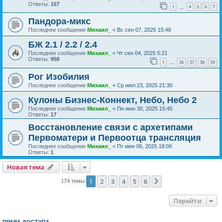
Ответы:
167
1
4
5
6
7
…
Пандора-микс
Последнее сообщение
Михаил_
«
Вс сен 07, 2025 15:48
БЖ 2.1 / 2.2 / 2.4
Последнее сообщение
Михаил_
«
Чт сен 04, 2025 5:21
Ответы:
958
1
36
37
38
39
…
Рог Изобилия
Последнее сообщение
Михаил_
«
Ср июл 23, 2025 21:30
Кулоны Бизнес-Коннект, Небо, Небо 2
Последнее сообщение
Михаил_
«
Пн июн 30, 2025 15:45
Ответы:
17
Восстановление связи с архетипами
Первоматери и Первоотца трансляция
Последнее сообщение
Михаил_
«
Пт июн 06, 2025 18:06
Ответы:
1
Новая тема
1
2
3
4
5
6
След.
174 темы
Перейти
ПРАВА ДОСТУПА