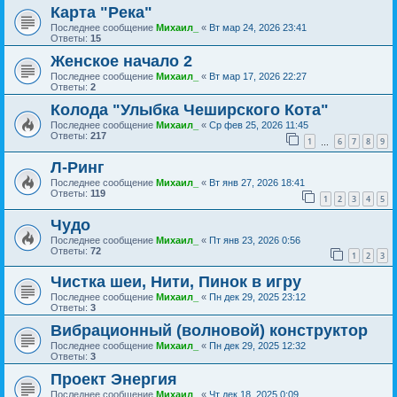
Карта "Река"
Последнее сообщение
Михаил_
«
Вт мар 24, 2026 23:41
Ответы:
15
Женское начало 2
Последнее сообщение
Михаил_
«
Вт мар 17, 2026 22:27
Ответы:
2
Колода "Улыбка Чеширского Кота"
Последнее сообщение
Михаил_
«
Ср фев 25, 2026 11:45
Ответы:
217
1
6
7
8
9
…
Л-Ринг
Последнее сообщение
Михаил_
«
Вт янв 27, 2026 18:41
Ответы:
119
1
2
3
4
5
Чудо
Последнее сообщение
Михаил_
«
Пт янв 23, 2026 0:56
Ответы:
72
1
2
3
Чистка шеи, Нити, Пинок в игру
Последнее сообщение
Михаил_
«
Пн дек 29, 2025 23:12
Ответы:
3
Вибрационный (волновой) конструктор
Последнее сообщение
Михаил_
«
Пн дек 29, 2025 12:32
Ответы:
3
Проект Энергия
Последнее сообщение
Михаил_
«
Чт дек 18, 2025 0:09