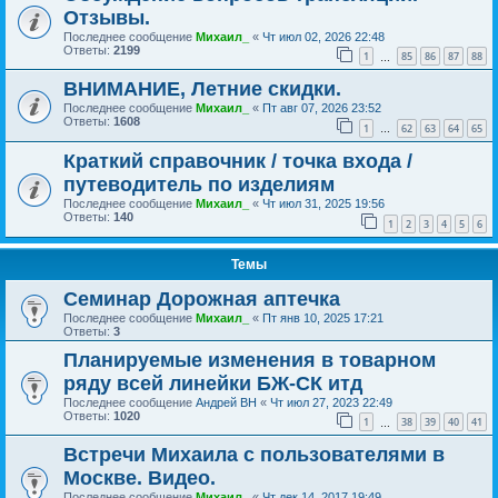
Отзывы.
Последнее сообщение
Михаил_
«
Чт июл 02, 2026 22:48
Ответы:
2199
1
85
86
87
88
…
ВНИМАНИЕ, Летние скидки.
Последнее сообщение
Михаил_
«
Пт авг 07, 2026 23:52
Ответы:
1608
1
62
63
64
65
…
Краткий справочник / точка входа /
путеводитель по изделиям
Последнее сообщение
Михаил_
«
Чт июл 31, 2025 19:56
Ответы:
140
1
2
3
4
5
6
Темы
Семинар Дорожная аптечка
Последнее сообщение
Михаил_
«
Пт янв 10, 2025 17:21
Ответы:
3
Планируемые изменения в товарном
ряду всей линейки БЖ-СК итд
Последнее сообщение
Андрей ВН
«
Чт июл 27, 2023 22:49
Ответы:
1020
1
38
39
40
41
…
Встречи Михаила с пользователями в
Москве. Видео.
Последнее сообщение
Михаил_
«
Чт дек 14, 2017 19:49