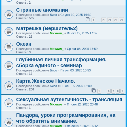
Ответы:
2
Странные аномалии
Последнее сообщение
Бисо
«
Ср дек 10, 2025 16:39
Ответы:
565
1
20
21
22
23
…
Матрешка (Вершитель2)
Последнее сообщение
Михаил_
«
Вс окт 19, 2025 17:52
Ответы:
22
Океан
Последнее сообщение
Михаил_
«
Ср окт 08, 2025 17:59
Ответы:
3
Глубинная личная трансформация,
сборка единого - семинар
Последнее сообщение
Бисо
«
Пт окт 03, 2025 10:53
Ответы:
12
Карта Женское Начало.
Последнее сообщение
Бисо
«
Пн сен 15, 2025 13:00
Ответы:
200
1
6
7
8
9
…
Сексуальная аутентичность - трансляция
Последнее сообщение
Михаил_
«
Пт сен 12, 2025 23:48
Ответы:
1
Пандора, уроки программирования, на
что обратить внимание.
Последнее сообщение
Михаил_
«
Вс сен 07, 2025 16:12