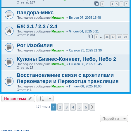
Ответы:
167
1
4
5
6
7
…
Пандора-микс
Последнее сообщение
Михаил_
«
Вс сен 07, 2025 15:48
БЖ 2.1 / 2.2 / 2.4
Последнее сообщение
Михаил_
«
Чт сен 04, 2025 5:21
Ответы:
958
1
36
37
38
39
…
Рог Изобилия
Последнее сообщение
Михаил_
«
Ср июл 23, 2025 21:30
Кулоны Бизнес-Коннект, Небо, Небо 2
Последнее сообщение
Михаил_
«
Пн июн 30, 2025 15:45
Ответы:
17
Восстановление связи с архетипами
Первоматери и Первоотца трансляция
Последнее сообщение
Михаил_
«
Пт июн 06, 2025 18:06
Ответы:
1
Новая тема
1
2
3
4
5
6
След.
174 темы
Перейти
ПРАВА ДОСТУПА