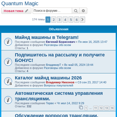
Quantum Magic
Поиск
Расширенный пои
Новая тема
1
2
3
4
5
6
След.
174 темы
Объявления
Майнд машины в Telegram!
Последнее сообщение
Евгений Борисович
«
Пн июн 16, 2025 13:47
Добавлено в форуме
Разговоры обо всем
Ответы:
1
Подпишитесь на рассылку и получите
БОНУС!
Последнее сообщение
ВладимирТ
«
Вс май 05, 2024 19:44
Добавлено в форуме
Разговоры обо всем
Ответы:
4
Каталог майнд машины 2026
Последнее сообщение
Владимир Никонов
«
Сб сен 23, 2017 14:40
Добавлено в форуме
Вопросы покупателей
Автоматическая система управления
трансляциями.
Последнее сообщение
Терве
«
Чт июл 14, 2022 9:29
Ответы:
332
1
11
12
13
14
…
Обсуждение вопросов трансляции.