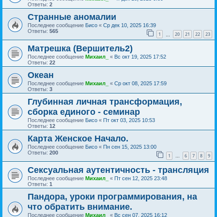
Ответы:
2
Странные аномалии
Последнее сообщение
Бисо
«
Ср дек 10, 2025 16:39
Ответы:
565
1
20
21
22
23
…
Матрешка (Вершитель2)
Последнее сообщение
Михаил_
«
Вс окт 19, 2025 17:52
Ответы:
22
Океан
Последнее сообщение
Михаил_
«
Ср окт 08, 2025 17:59
Ответы:
3
Глубинная личная трансформация,
сборка единого - семинар
Последнее сообщение
Бисо
«
Пт окт 03, 2025 10:53
Ответы:
12
Карта Женское Начало.
Последнее сообщение
Бисо
«
Пн сен 15, 2025 13:00
Ответы:
200
1
6
7
8
9
…
Сексуальная аутентичность - трансляция
Последнее сообщение
Михаил_
«
Пт сен 12, 2025 23:48
Ответы:
1
Пандора, уроки программирования, на
что обратить внимание.
Последнее сообщение
Михаил_
«
Вс сен 07, 2025 16:12