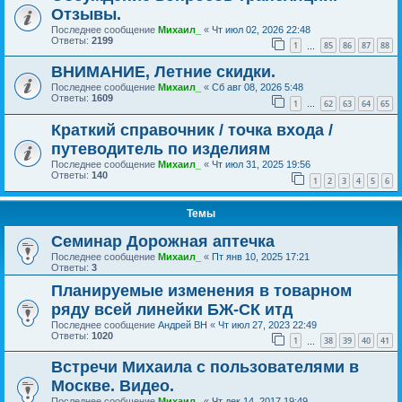
Отзывы.
Последнее сообщение
Михаил_
«
Чт июл 02, 2026 22:48
Ответы:
2199
1
85
86
87
88
…
ВНИМАНИЕ, Летние скидки.
Последнее сообщение
Михаил_
«
Сб авг 08, 2026 5:48
Ответы:
1609
1
62
63
64
65
…
Краткий справочник / точка входа /
путеводитель по изделиям
Последнее сообщение
Михаил_
«
Чт июл 31, 2025 19:56
Ответы:
140
1
2
3
4
5
6
Темы
Семинар Дорожная аптечка
Последнее сообщение
Михаил_
«
Пт янв 10, 2025 17:21
Ответы:
3
Планируемые изменения в товарном
ряду всей линейки БЖ-СК итд
Последнее сообщение
Андрей ВН
«
Чт июл 27, 2023 22:49
Ответы:
1020
1
38
39
40
41
…
Встречи Михаила с пользователями в
Москве. Видео.
Последнее сообщение
Михаил_
«
Чт дек 14, 2017 19:49