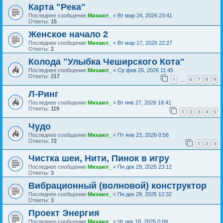
Карта "Река"
Последнее сообщение
Михаил_
«
Вт мар 24, 2026 23:41
Ответы:
15
Женское начало 2
Последнее сообщение
Михаил_
«
Вт мар 17, 2026 22:27
Ответы:
2
Колода "Улыбка Чеширского Кота"
Последнее сообщение
Михаил_
«
Ср фев 25, 2026 11:45
Ответы:
217
1
6
7
8
9
…
Л-Ринг
Последнее сообщение
Михаил_
«
Вт янв 27, 2026 18:41
Ответы:
119
1
2
3
4
5
Чудо
Последнее сообщение
Михаил_
«
Пт янв 23, 2026 0:56
Ответы:
72
1
2
3
Чистка шеи, Нити, Пинок в игру
Последнее сообщение
Михаил_
«
Пн дек 29, 2025 23:12
Ответы:
3
Вибрационный (волновой) конструктор
Последнее сообщение
Михаил_
«
Пн дек 29, 2025 12:32
Ответы:
3
Проект Энергия
Последнее сообщение
Михаил_
«
Чт дек 18, 2025 0:09