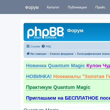
Форум
Каталог
Публикации
Прайс
Форум
Ссылки
FAQ
На главную
Список форумов
Голографические техно
Новинка Quantum Magic
Кулон Чу
НОВИНКА!
Нооканалы "Золотая Г
Практикум Quantum Magic
Приглашаем на БЕСПЛАТНОЕ пос