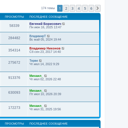
1
2
3
4
5
6
След.
174 темы
ПРОСМОТРЫ
ПОСЛЕДНЕЕ СООБЩЕНИЕ
Евгений Борисович
58339
Пн июн 16, 2025 13:47
ВладимирТ
284482
Вс май 05, 2024 19:44
Владимир Никонов
354314
Сб сен 23, 2017 14:40
Терве
275672
Чт июл 14, 2022 9:29
Михаил_
913376
Чт июл 02, 2026 22:48
Михаил_
630093
Пт июл 10, 2026 20:39
Михаил_
172273
Чт июл 31, 2025 19:56
ПРОСМОТРЫ
ПОСЛЕДНЕЕ СООБЩЕНИЕ