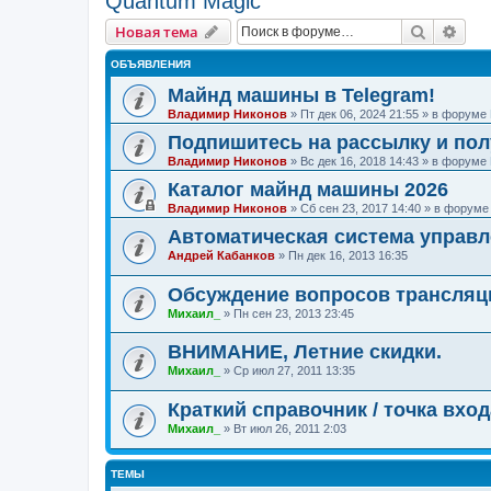
Quantum Magic
Поиск
Рас
Новая тема
ОБЪЯВЛЕНИЯ
Майнд машины в Telegram!
Владимир Никонов
»
Пт дек 06, 2024 21:55
» в форуме
Подпишитесь на рассылку и по
Владимир Никонов
»
Вс дек 16, 2018 14:43
» в форуме
Каталог майнд машины 2026
Владимир Никонов
»
Сб сен 23, 2017 14:40
» в форум
Автоматическая система управл
Андрей Кабанков
»
Пн дек 16, 2013 16:35
Обсуждение вопросов трансляц
Михаил_
»
Пн сен 23, 2013 23:45
ВНИМАНИЕ, Летние скидки.
Михаил_
»
Ср июл 27, 2011 13:35
Краткий справочник / точка вхо
Михаил_
»
Вт июл 26, 2011 2:03
ТЕМЫ