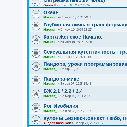
Матрешка (Вершитель2)
Ольга К
»
Ср ноя 09, 2022 12:37
Океан
Михаил_
»
Ср июл 03, 2024 20:08
Глубинная личная трансформаци
Михаил_
»
Вт июн 10, 2025 22:27
Карта Женское Начало.
Михаил_
»
Вс июл 19, 2015 13:25
Сексуальная аутентичность - т
Михаил_
»
Пт сен 12, 2025 11:16
Пандора, уроки программирован
Михаил_
»
Вт апр 21, 2015 14:01
Пандора-микс
Михаил_
»
Вс сен 07, 2025 15:48
БЖ 2.1 / 2.2 / 2.4
Михаил_
»
Сб мар 19, 2011 2:57
Рог Изобилия
Михаил_
»
Ср июл 23, 2025 21:30
Кулоны Бизнес-Коннект, Небо, Н
Андрей Кабанков
»
Чт апр 27, 2023 7:17