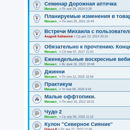
Семинар Дорожная аптечка
Михаил_
»
Пт ноя 29, 2024 0:28
Планируемые изменения в товар
Михаил_
»
Пн июл 25, 2011 16:44
Встречи Михаила с пользовател
Андрей Кабанков
»
Ср дек 10, 2014 20:16
Обязательно к прочтению. Конц
Михаил_
»
Сб янв 07, 2017 21:01
Еженедельные воскресные веб
Михаил_
»
Вс фев 26, 2023 18:48
Джинни
Михаил_
»
Пт сен 12, 2025 10:59
Практикум
Михаил_
»
Чт янв 08, 2026 9:42
Малые оффтопики.
Михаил_
»
Пн июл 16, 2012 18:31
Чудо 2
Михаил_
»
Ср апр 08, 2026 11:22
Кулон "Северное Сияние"
Ольга К
»
Пт дек 22, 2023 12:34