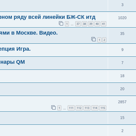
3
ном ряду всей линейки БЖ-СК итд
1020
1
37
38
39
40
41
…
ями в Москве. Видео.
35
1
2
епция Игра.
9
инары QM
7
18
20
2857
1
111
112
113
114
115
…
15
2