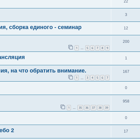
22
3
я, сборка единого - семинар
12
200
1
5
6
7
8
9
…
рансляция
1
ия, на что обратить внимание.
167
1
3
4
5
6
7
…
0
958
1
35
36
37
38
39
…
0
ебо 2
17