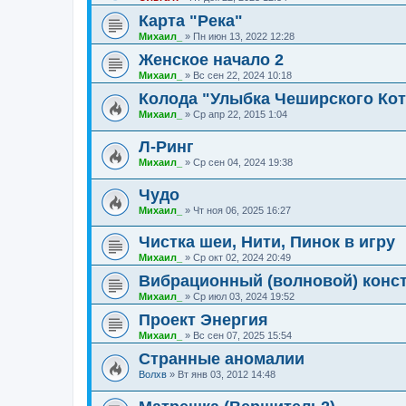
Карта "Река"
Михаил_
»
Пн июн 13, 2022 12:28
Женское начало 2
Михаил_
»
Вс сен 22, 2024 10:18
Колода "Улыбка Чеширского Кот
Михаил_
»
Ср апр 22, 2015 1:04
Л-Ринг
Михаил_
»
Ср сен 04, 2024 19:38
Чудо
Михаил_
»
Чт ноя 06, 2025 16:27
Чистка шеи, Нити, Пинок в игру
Михаил_
»
Ср окт 02, 2024 20:49
Вибрационный (волновой) конс
Михаил_
»
Ср июл 03, 2024 19:52
Проект Энергия
Михаил_
»
Вс сен 07, 2025 15:54
Странные аномалии
Волхв
»
Вт янв 03, 2012 14:48