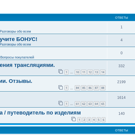
ширенный поиск
ОТВЕТЫ
1
Разговоры обо всем
лучите БОНУС!
4
Разговоры обо всем
0
е
Вопросы покупателей
ения трансляциями.
332
1
10
11
12
13
14
…
ии. Отзывы.
2199
1
84
85
86
87
88
…
1614
1
61
62
63
64
65
…
да / путеводитель по изделиям
140
1
2
3
4
5
6
ОТВЕТЫ