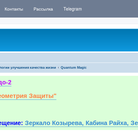
Контакты
Рассылка
Telegram
логии улучшения качества жизни
Quantum Magic
до-2
еометрия Защиты"
ещение:
Зеркало Козырева, Кабина Райха, З