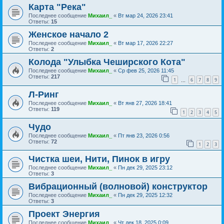
Карта "Река"
Последнее сообщение
Михаил_
«
Вт мар 24, 2026 23:41
Ответы:
15
Женское начало 2
Последнее сообщение
Михаил_
«
Вт мар 17, 2026 22:27
Ответы:
2
Колода "Улыбка Чеширского Кота"
Последнее сообщение
Михаил_
«
Ср фев 25, 2026 11:45
Ответы:
217
1
6
7
8
9
…
Л-Ринг
Последнее сообщение
Михаил_
«
Вт янв 27, 2026 18:41
Ответы:
119
1
2
3
4
5
Чудо
Последнее сообщение
Михаил_
«
Пт янв 23, 2026 0:56
Ответы:
72
1
2
3
Чистка шеи, Нити, Пинок в игру
Последнее сообщение
Михаил_
«
Пн дек 29, 2025 23:12
Ответы:
3
Вибрационный (волновой) конструктор
Последнее сообщение
Михаил_
«
Пн дек 29, 2025 12:32
Ответы:
3
Проект Энергия
Последнее сообщение
Михаил_
«
Чт дек 18, 2025 0:09