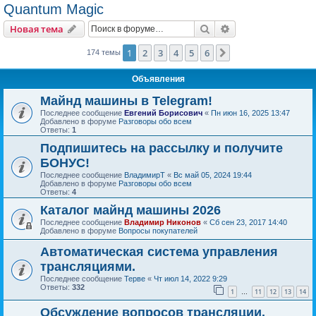
Quantum Magic
Поиск
Расширенный пои
Новая тема
1
2
3
4
5
6
След.
174 темы
Объявления
Майнд машины в Telegram!
Последнее сообщение
Евгений Борисович
«
Пн июн 16, 2025 13:47
Добавлено в форуме
Разговоры обо всем
Ответы:
1
Подпишитесь на рассылку и получите
БОНУС!
Последнее сообщение
ВладимирТ
«
Вс май 05, 2024 19:44
Добавлено в форуме
Разговоры обо всем
Ответы:
4
Каталог майнд машины 2026
Последнее сообщение
Владимир Никонов
«
Сб сен 23, 2017 14:40
Добавлено в форуме
Вопросы покупателей
Автоматическая система управления
трансляциями.
Последнее сообщение
Терве
«
Чт июл 14, 2022 9:29
Ответы:
332
1
11
12
13
14
…
Обсуждение вопросов трансляции.