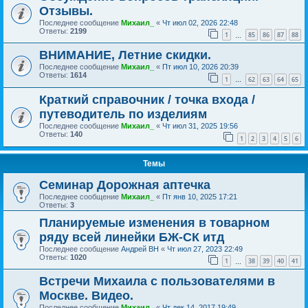
Отзывы.
Последнее сообщение
Михаил_
«
Чт июл 02, 2026 22:48
Ответы:
2199
1
85
86
87
88
…
ВНИМАНИЕ, Летние скидки.
Последнее сообщение
Михаил_
«
Пт июл 10, 2026 20:39
Ответы:
1614
1
62
63
64
65
…
Краткий справочник / точка входа /
путеводитель по изделиям
Последнее сообщение
Михаил_
«
Чт июл 31, 2025 19:56
Ответы:
140
1
2
3
4
5
6
Темы
Семинар Дорожная аптечка
Последнее сообщение
Михаил_
«
Пт янв 10, 2025 17:21
Ответы:
3
Планируемые изменения в товарном
ряду всей линейки БЖ-СК итд
Последнее сообщение
Андрей ВН
«
Чт июл 27, 2023 22:49
Ответы:
1020
1
38
39
40
41
…
Встречи Михаила с пользователями в
Москве. Видео.
Последнее сообщение
Михаил_
«
Чт дек 14, 2017 19:49