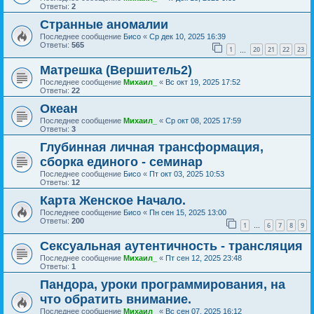
Ответы:
2
Странные аномалии
Последнее сообщение
Бисо
«
Ср дек 10, 2025 16:39
Ответы:
565
1
20
21
22
23
…
Матрешка (Вершитель2)
Последнее сообщение
Михаил_
«
Вс окт 19, 2025 17:52
Ответы:
22
Океан
Последнее сообщение
Михаил_
«
Ср окт 08, 2025 17:59
Ответы:
3
Глубинная личная трансформация,
сборка единого - семинар
Последнее сообщение
Бисо
«
Пт окт 03, 2025 10:53
Ответы:
12
Карта Женское Начало.
Последнее сообщение
Бисо
«
Пн сен 15, 2025 13:00
Ответы:
200
1
6
7
8
9
…
Сексуальная аутентичность - трансляция
Последнее сообщение
Михаил_
«
Пт сен 12, 2025 23:48
Ответы:
1
Пандора, уроки программирования, на
что обратить внимание.
Последнее сообщение
Михаил_
«
Вс сен 07, 2025 16:12