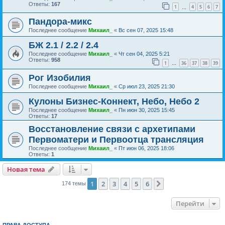
Ответы:
167
1
4
5
6
7
…
Пандора-микс
Последнее сообщение
Михаил_
«
Вс сен 07, 2025 15:48
БЖ 2.1 / 2.2 / 2.4
Последнее сообщение
Михаил_
«
Чт сен 04, 2025 5:21
Ответы:
958
1
36
37
38
39
…
Рог Изобилия
Последнее сообщение
Михаил_
«
Ср июл 23, 2025 21:30
Кулоны Бизнес-Коннект, Небо, Небо 2
Последнее сообщение
Михаил_
«
Пн июн 30, 2025 15:45
Ответы:
17
Восстановление связи с архетипами
Первоматери и Первоотца трансляция
Последнее сообщение
Михаил_
«
Пт июн 06, 2025 18:06
Ответы:
1
Новая тема
1
2
3
4
5
6
След.
174 темы
Перейти
ПРАВА ДОСТУПА