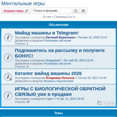
Ментальные игры
Поиск
Расширенный пои
Новая тема
18 тем • Страница
1
из
1
Объявления
Майнд машины в Telegram!
Последнее сообщение
Евгений Борисович
«
Пн июн 16, 2025 13:47
Добавлено в форуме
Разговоры обо всем
Ответы:
1
Подпишитесь на рассылку и получите
БОНУС!
Последнее сообщение
ВладимирТ
«
Вс май 05, 2024 19:44
Добавлено в форуме
Разговоры обо всем
Ответы:
4
Каталог майнд машины 2026
Последнее сообщение
Владимир Никонов
«
Сб сен 23, 2017 14:40
Добавлено в форуме
Вопросы покупателей
ИГРЫ С БИОЛОГИЧЕСКОЙ ОБРАТНОЙ
СВЯЗЬЮ уже в продаже
Последнее сообщение
Гарет
«
Чт авг 11, 2016 18:48
Ответы:
57
1
2
3
Темы