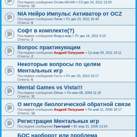
Последнее сообщение
Ослик ИА-ИА
«
Сб дек 24, 2011 13:20
Ответы:
12
NIA Нейро Импульс Активатор от OCZ
Последнее сообщение
Логик
«
Пт дек 23, 2011 16:40
Ответы:
6
Софт в комплекте(?)
Последнее сообщение
Влад и мир
«
Пт дек 16, 2011 5:15
Ответы:
2
Вопрос практикующим
Последнее сообщение
Андрей Патрушев
«
Ср мар 09, 2011 19:11
Ответы:
2
Некоторые вопросы по целям
Ментальных игр
Последнее сообщение
Гость
«
Пт авг 20, 2010 16:17
Ответы:
6
Mental Games vs Vista!!!
Последнее сообщение
Dimas
«
Пн июн 08, 2009 11:18
Ответы:
11
О методе биологической обратной связи
Последнее сообщение
Андрей Патрушев
«
Пн май 11, 2009 18:17
Ответы:
12
Регистрация Ментальных игр
Последнее сообщение
Григорий
«
Вт мар 31, 2009 13:24
БОС наоборот или проблема