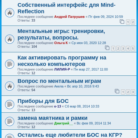
Собственный интерфейс для Mind-
Reflection
Последнее сообщение
Андрей Патрушев
«
Пт фев 09, 2024 10:59
Ответы:
33
1
2
Ментальные игры: тренировки,
результаты, вопросы.
Последнее сообщение
Ольга К
«
Ср июн 03, 2020 12:28
Ответы:
104
1
2
3
4
5
Как активировать программу на
несколько компьютеров
Последнее сообщение
ЛИЛИЯ-Р
«
Пн мар 27, 2017 11:00
Ответы:
12
Вопрос по ментальным играм
Последнее сообщение
Акела
«
Вс апр 10, 2016 9:43
Ответы:
54
1
2
3
Приборы для БОС
Последнее сообщение
к-13
«
Сб мар 08, 2014 10:33
Ответы:
13
замена маятника и рамки
Последнее сообщение
Дмитрий__
«
Вс фев 09, 2014 11:34
Ответы:
12
Остались еще любители БОС на КГР?