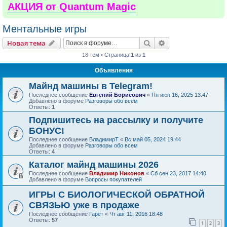
АКЦИЯ от Quantum Magic
Ментальные игры
Поиск
Расширенный пои
Новая тема
18 тем • Страница
1
из
1
Объявления
Майнд машины в Telegram!
Последнее сообщение
Евгений Борисович
«
Пн июн 16, 2025 13:47
Добавлено в форуме
Разговоры обо всем
Ответы:
1
Подпишитесь на рассылку и получите
БОНУС!
Последнее сообщение
ВладимирТ
«
Вс май 05, 2024 19:44
Добавлено в форуме
Разговоры обо всем
Ответы:
4
Каталог майнд машины 2026
Последнее сообщение
Владимир Никонов
«
Сб сен 23, 2017 14:40
Добавлено в форуме
Вопросы покупателей
ИГРЫ С БИОЛОГИЧЕСКОЙ ОБРАТНОЙ
СВЯЗЬЮ уже в продаже
Последнее сообщение
Гарет
«
Чт авг 11, 2016 18:48
Ответы:
57
1
2
3