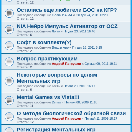
Ответы:
12
Остались еще любители БОС на КГР?
Последнее сообщение
Ослик ИА-ИА
«
Сб дек 24, 2011 13:20
Ответы:
12
NIA Нейро Импульс Активатор от OCZ
Последнее сообщение
Логик
«
Пт дек 23, 2011 16:40
Ответы:
6
Софт в комплекте(?)
Последнее сообщение
Влад и мир
«
Пт дек 16, 2011 5:15
Ответы:
2
Вопрос практикующим
Последнее сообщение
Андрей Патрушев
«
Ср мар 09, 2011 19:11
Ответы:
2
Некоторые вопросы по целям
Ментальных игр
Последнее сообщение
Гость
«
Пт авг 20, 2010 16:17
Ответы:
6
Mental Games vs Vista!!!
Последнее сообщение
Dimas
«
Пн июн 08, 2009 11:18
Ответы:
11
О методе биологической обратной связи
Последнее сообщение
Андрей Патрушев
«
Пн май 11, 2009 18:17
Ответы:
12
Регистрация Ментальных игр