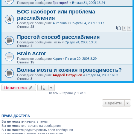
Последнее сообщение
Григорий
«
Вт мар 31, 2009 13:24
БОС наоборот или проблема
расслабления
Последнее сообщение
Ангелина
«
Ср фев 04, 2009 19:17
Ответы:
28
1
2
Простой способ расслабления
Последнее сообщение
Гость
«
Ср дек 24, 2008 13:38
Ответы:
4
Brain Actor
Последнее сообщение
Карил
«
Пт июн 20, 2008 8:29
Ответы:
15
Волны мозга и кожная проводимость?
Последнее сообщение
Андрей Патрушев
«
Пт дек 14, 2007 16:03
Ответы:
3
Новая тема
18 тем • Страница
1
из
1
Перейти
ПРАВА ДОСТУПА
Вы
не можете
начинать темы
Вы
не можете
отвечать на сообщения
Вы
не можете
редактировать свои сообщения