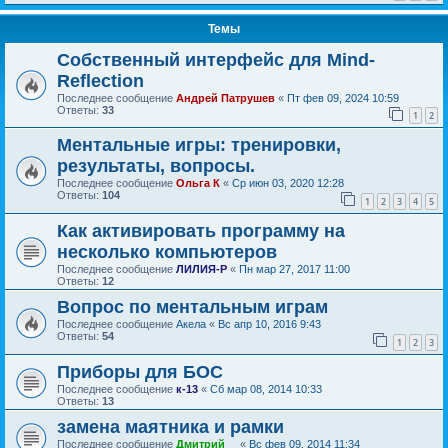
Темы
Собственный интерфейс для Mind-
Reflection
Последнее сообщение
Андрей Патрушев
«
Пт фев 09, 2024 10:59
Ответы:
33
1
2
Ментальные игры: тренировки,
результаты, вопросы.
Последнее сообщение
Ольга К
«
Ср июн 03, 2020 12:28
Ответы:
104
1
2
3
4
5
Как активировать программу на
несколько компьютеров
Последнее сообщение
ЛИЛИЯ-Р
«
Пн мар 27, 2017 11:00
Ответы:
12
Вопрос по ментальным играм
Последнее сообщение
Акела
«
Вс апр 10, 2016 9:43
Ответы:
54
1
2
3
Приборы для БОС
Последнее сообщение
к-13
«
Сб мар 08, 2014 10:33
Ответы:
13
замена маятника и рамки
Последнее сообщение
Дмитрий__
«
Вс фев 09, 2014 11:34