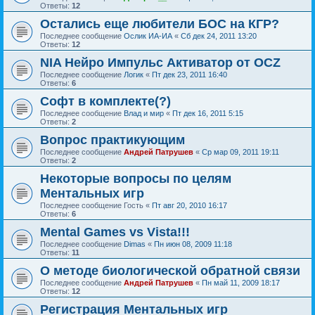
Ответы:
12
Остались еще любители БОС на КГР?
Последнее сообщение
Ослик ИА-ИА
«
Сб дек 24, 2011 13:20
Ответы:
12
NIA Нейро Импульс Активатор от OCZ
Последнее сообщение
Логик
«
Пт дек 23, 2011 16:40
Ответы:
6
Софт в комплекте(?)
Последнее сообщение
Влад и мир
«
Пт дек 16, 2011 5:15
Ответы:
2
Вопрос практикующим
Последнее сообщение
Андрей Патрушев
«
Ср мар 09, 2011 19:11
Ответы:
2
Некоторые вопросы по целям
Ментальных игр
Последнее сообщение
Гость
«
Пт авг 20, 2010 16:17
Ответы:
6
Mental Games vs Vista!!!
Последнее сообщение
Dimas
«
Пн июн 08, 2009 11:18
Ответы:
11
О методе биологической обратной связи
Последнее сообщение
Андрей Патрушев
«
Пн май 11, 2009 18:17
Ответы:
12
Регистрация Ментальных игр