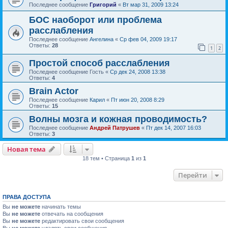
Последнее сообщение
Григорий
«
Вт мар 31, 2009 13:24
БОС наоборот или проблема
расслабления
Последнее сообщение
Ангелина
«
Ср фев 04, 2009 19:17
Ответы:
28
1
2
Простой способ расслабления
Последнее сообщение
Гость
«
Ср дек 24, 2008 13:38
Ответы:
4
Brain Actor
Последнее сообщение
Карил
«
Пт июн 20, 2008 8:29
Ответы:
15
Волны мозга и кожная проводимость?
Последнее сообщение
Андрей Патрушев
«
Пт дек 14, 2007 16:03
Ответы:
3
Новая тема
18 тем • Страница
1
из
1
Перейти
ПРАВА ДОСТУПА
Вы
не можете
начинать темы
Вы
не можете
отвечать на сообщения
Вы
не можете
редактировать свои сообщения