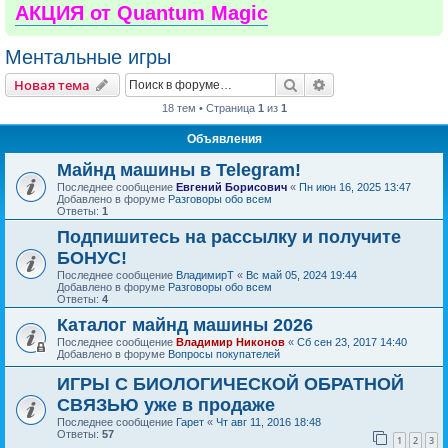
АКЦИЯ от Quantum Magic
Ментальные игры
Поиск
Расширенный пои
Новая тема
18 тем • Страница
1
из
1
Объявления
Майнд машины в Telegram!
Последнее сообщение
Евгений Борисович
«
Пн июн 16, 2025 13:47
Добавлено в форуме
Разговоры обо всем
Ответы:
1
Подпишитесь на рассылку и получите
БОНУС!
Последнее сообщение
ВладимирТ
«
Вс май 05, 2024 19:44
Добавлено в форуме
Разговоры обо всем
Ответы:
4
Каталог майнд машины 2026
Последнее сообщение
Владимир Никонов
«
Сб сен 23, 2017 14:40
Добавлено в форуме
Вопросы покупателей
ИГРЫ С БИОЛОГИЧЕСКОЙ ОБРАТНОЙ
СВЯЗЬЮ уже в продаже
Последнее сообщение
Гарет
«
Чт авг 11, 2016 18:48
Ответы:
57
1
2
3