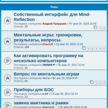
Темы
Собственный интерфейс для Mind-
Reflection
Последнее сообщение
Андрей Патрушев
«
Пт фев 09, 2024 10:59
Ответы:
33
1
2
Ментальные игры: тренировки,
результаты, вопросы.
Последнее сообщение
Ольга К
«
Ср июн 03, 2020 12:28
Ответы:
104
1
2
3
4
5
Как активировать программу на
несколько компьютеров
Последнее сообщение
ЛИЛИЯ-Р
«
Пн мар 27, 2017 11:00
Ответы:
12
Вопрос по ментальным играм
Последнее сообщение
Акела
«
Вс апр 10, 2016 9:43
Ответы:
54
1
2
3
Приборы для БОС
Последнее сообщение
к-13
«
Сб мар 08, 2014 10:33
Ответы:
13
замена маятника и рамки
Последнее сообщение
Дмитрий__
«
Вс фев 09, 2014 11:34