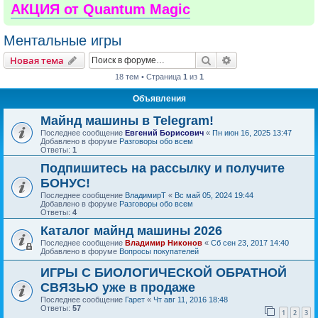
АКЦИЯ от Quantum Magic
Ментальные игры
Поиск
Расширенный пои
Новая тема
18 тем • Страница
1
из
1
Объявления
Майнд машины в Telegram!
Последнее сообщение
Евгений Борисович
«
Пн июн 16, 2025 13:47
Добавлено в форуме
Разговоры обо всем
Ответы:
1
Подпишитесь на рассылку и получите
БОНУС!
Последнее сообщение
ВладимирТ
«
Вс май 05, 2024 19:44
Добавлено в форуме
Разговоры обо всем
Ответы:
4
Каталог майнд машины 2026
Последнее сообщение
Владимир Никонов
«
Сб сен 23, 2017 14:40
Добавлено в форуме
Вопросы покупателей
ИГРЫ С БИОЛОГИЧЕСКОЙ ОБРАТНОЙ
СВЯЗЬЮ уже в продаже
Последнее сообщение
Гарет
«
Чт авг 11, 2016 18:48
Ответы:
57
1
2
3