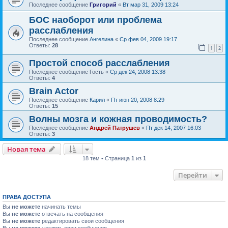
Последнее сообщение
Григорий
«
Вт мар 31, 2009 13:24
БОС наоборот или проблема
расслабления
Последнее сообщение
Ангелина
«
Ср фев 04, 2009 19:17
Ответы:
28
1
2
Простой способ расслабления
Последнее сообщение
Гость
«
Ср дек 24, 2008 13:38
Ответы:
4
Brain Actor
Последнее сообщение
Карил
«
Пт июн 20, 2008 8:29
Ответы:
15
Волны мозга и кожная проводимость?
Последнее сообщение
Андрей Патрушев
«
Пт дек 14, 2007 16:03
Ответы:
3
Новая тема
18 тем • Страница
1
из
1
Перейти
ПРАВА ДОСТУПА
Вы
не можете
начинать темы
Вы
не можете
отвечать на сообщения
Вы
не можете
редактировать свои сообщения