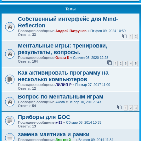
Темы
Собственный интерфейс для Mind-
Reflection
Последнее сообщение
Андрей Патрушев
«
Пт фев 09, 2024 10:59
Ответы:
33
1
2
Ментальные игры: тренировки,
результаты, вопросы.
Последнее сообщение
Ольга К
«
Ср июн 03, 2020 12:28
Ответы:
104
1
2
3
4
5
Как активировать программу на
несколько компьютеров
Последнее сообщение
ЛИЛИЯ-Р
«
Пн мар 27, 2017 11:00
Ответы:
12
Вопрос по ментальным играм
Последнее сообщение
Акела
«
Вс апр 10, 2016 9:43
Ответы:
54
1
2
3
Приборы для БОС
Последнее сообщение
к-13
«
Сб мар 08, 2014 10:33
Ответы:
13
замена маятника и рамки
Последнее сообщение
Дмитрий__
«
Вс фев 09, 2014 11:34