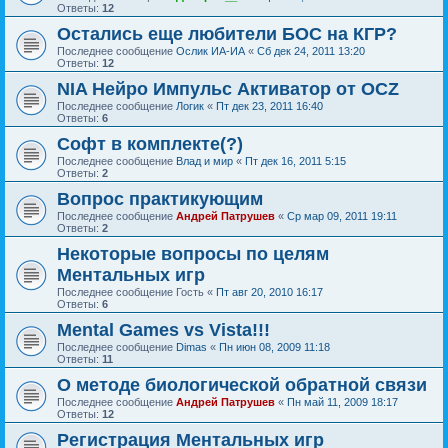
Ответы:
12
Остались еще любители БОС на КГР?
Последнее сообщение
Ослик ИА-ИА
«
Сб дек 24, 2011 13:20
Ответы:
12
NIA Нейро Импульс Активатор от OCZ
Последнее сообщение
Логик
«
Пт дек 23, 2011 16:40
Ответы:
6
Софт в комплекте(?)
Последнее сообщение
Влад и мир
«
Пт дек 16, 2011 5:15
Ответы:
2
Вопрос практикующим
Последнее сообщение
Андрей Патрушев
«
Ср мар 09, 2011 19:11
Ответы:
2
Некоторые вопросы по целям
Ментальных игр
Последнее сообщение
Гость
«
Пт авг 20, 2010 16:17
Ответы:
6
Mental Games vs Vista!!!
Последнее сообщение
Dimas
«
Пн июн 08, 2009 11:18
Ответы:
11
О методе биологической обратной связи
Последнее сообщение
Андрей Патрушев
«
Пн май 11, 2009 18:17
Ответы:
12
Регистрация Ментальных игр