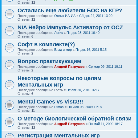
Ответы:
12
Остались еще любители БОС на КГР?
Последнее сообщение
Ослик ИА-ИА
«
Сб дек 24, 2011 13:20
Ответы:
12
NIA Нейро Импульс Активатор от OCZ
Последнее сообщение
Логик
«
Пт дек 23, 2011 16:40
Ответы:
6
Софт в комплекте(?)
Последнее сообщение
Влад и мир
«
Пт дек 16, 2011 5:15
Ответы:
2
Вопрос практикующим
Последнее сообщение
Андрей Патрушев
«
Ср мар 09, 2011 19:11
Ответы:
2
Некоторые вопросы по целям
Ментальных игр
Последнее сообщение
Гость
«
Пт авг 20, 2010 16:17
Ответы:
6
Mental Games vs Vista!!!
Последнее сообщение
Dimas
«
Пн июн 08, 2009 11:18
Ответы:
11
О методе биологической обратной связи
Последнее сообщение
Андрей Патрушев
«
Пн май 11, 2009 18:17
Ответы:
12
Регистрация Ментальных игр