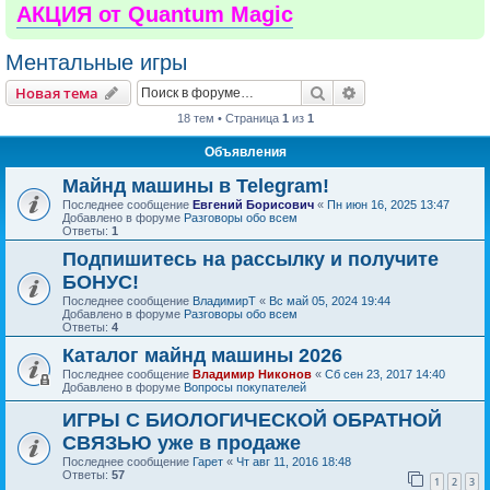
АКЦИЯ от Quantum Magic
Ментальные игры
Поиск
Расширенный пои
Новая тема
18 тем • Страница
1
из
1
Объявления
Майнд машины в Telegram!
Последнее сообщение
Евгений Борисович
«
Пн июн 16, 2025 13:47
Добавлено в форуме
Разговоры обо всем
Ответы:
1
Подпишитесь на рассылку и получите
БОНУС!
Последнее сообщение
ВладимирТ
«
Вс май 05, 2024 19:44
Добавлено в форуме
Разговоры обо всем
Ответы:
4
Каталог майнд машины 2026
Последнее сообщение
Владимир Никонов
«
Сб сен 23, 2017 14:40
Добавлено в форуме
Вопросы покупателей
ИГРЫ С БИОЛОГИЧЕСКОЙ ОБРАТНОЙ
СВЯЗЬЮ уже в продаже
Последнее сообщение
Гарет
«
Чт авг 11, 2016 18:48
Ответы:
57
1
2
3