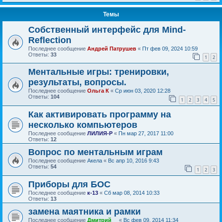
Темы
Собственный интерфейс для Mind-
Reflection
Последнее сообщение
Андрей Патрушев
«
Пт фев 09, 2024 10:59
Ответы:
33
1
2
Ментальные игры: тренировки,
результаты, вопросы.
Последнее сообщение
Ольга К
«
Ср июн 03, 2020 12:28
Ответы:
104
1
2
3
4
5
Как активировать программу на
несколько компьютеров
Последнее сообщение
ЛИЛИЯ-Р
«
Пн мар 27, 2017 11:00
Ответы:
12
Вопрос по ментальным играм
Последнее сообщение
Акела
«
Вс апр 10, 2016 9:43
Ответы:
54
1
2
3
Приборы для БОС
Последнее сообщение
к-13
«
Сб мар 08, 2014 10:33
Ответы:
13
замена маятника и рамки
Последнее сообщение
Дмитрий__
«
Вс фев 09, 2014 11:34