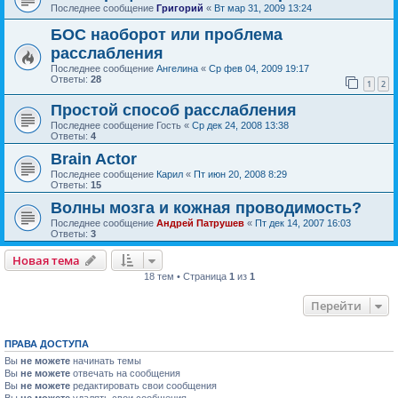
Последнее сообщение
Григорий
«
Вт мар 31, 2009 13:24
БОС наоборот или проблема
расслабления
Последнее сообщение
Ангелина
«
Ср фев 04, 2009 19:17
Ответы:
28
1
2
Простой способ расслабления
Последнее сообщение
Гость
«
Ср дек 24, 2008 13:38
Ответы:
4
Brain Actor
Последнее сообщение
Карил
«
Пт июн 20, 2008 8:29
Ответы:
15
Волны мозга и кожная проводимость?
Последнее сообщение
Андрей Патрушев
«
Пт дек 14, 2007 16:03
Ответы:
3
Новая тема
18 тем • Страница
1
из
1
Перейти
ПРАВА ДОСТУПА
Вы
не можете
начинать темы
Вы
не можете
отвечать на сообщения
Вы
не можете
редактировать свои сообщения