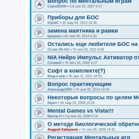
Вопрос по ментальным играм
Сергей2006
»
Сб сен 15, 2007 0:17
Приборы для БОС
ЮрийС
»
Вт мар 04, 2014 16:30
замена маятника и рамки
крошкин
»
Вс янв 26, 2014 0:33
Остались еще любители БОС на
Ослик ИА-ИА
»
Чт ноя 03, 2011 0:58
NIA Нейро Импульс Активатор о
Соловей
»
Чт июл 16, 2009 4:27
Софт в комплекте(?)
Влад и мир
»
Вс дек 11, 2011 18:53
Вопрос практикующим
Александр2009
»
Пт янв 08, 2010 14:56
Некоторые вопросы по целям М
Карил
»
Вт мар 25, 2008 18:25
Mental Games vs Vista!!!
Виктор Н
»
Ср янв 16, 2008 0:14
О методе биологической обратн
Андрей Кабанков
»
Чт сен 28, 2006 14:32
Регистрация Ментальных игр