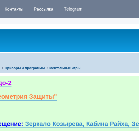
Контакты
Рассылка
Telegram
Приборы и программы
Ментальные игры
до-2
еометрия Защиты"
ещение:
Зеркало Козырева, Кабина Райха, З