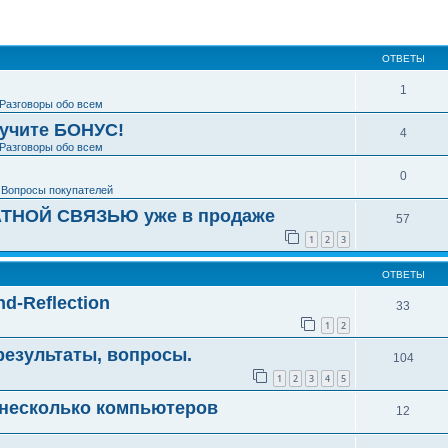
ширенный поиск
ОТВЕТЫ
1
Разговоры обо всем
лучите БОНУС!
4
Разговоры обо всем
0
е
Вопросы покупателей
ТНОЙ СВЯЗЬЮ уже в продаже
57
1
2
3
ОТВЕТЫ
d-Reflection
33
1
2
результаты, вопросы.
104
1
2
3
4
5
 несколько компьютеров
12