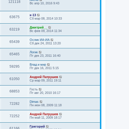
121118
Вс апр 10, 2016 9:43
к-13
63675
Сб мар 08, 2014 10:33
Дмитрий__
63219
Вс фев 09, 2014 11:34
Ослик ИА-ИА
65439
Сб дек 24, 2011 13:20
Логик
65465
Пт дек 23, 2011 16:40
Влад и мир
59295
Пт дек 16, 2011 5:15
Андрей Патрушев
61050
Ср мар 09, 2011 19:11
Гость
68853
Пт авг 20, 2010 16:17
Dimas
72282
Пн июн 08, 2009 11:18
Андрей Патрушев
72252
Пн май 11, 2009 18:17
Григорий
61166