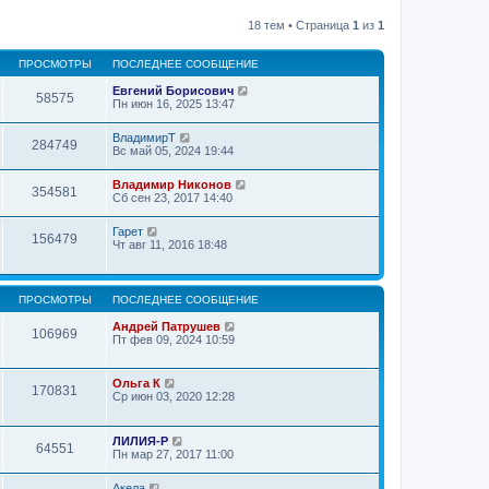
18 тем • Страница
1
из
1
ПРОСМОТРЫ
ПОСЛЕДНЕЕ СООБЩЕНИЕ
Евгений Борисович
58575
Пн июн 16, 2025 13:47
ВладимирТ
284749
Вс май 05, 2024 19:44
Владимир Никонов
354581
Сб сен 23, 2017 14:40
Гарет
156479
Чт авг 11, 2016 18:48
ПРОСМОТРЫ
ПОСЛЕДНЕЕ СООБЩЕНИЕ
Андрей Патрушев
106969
Пт фев 09, 2024 10:59
Ольга К
170831
Ср июн 03, 2020 12:28
ЛИЛИЯ-Р
64551
Пн мар 27, 2017 11:00
Акела