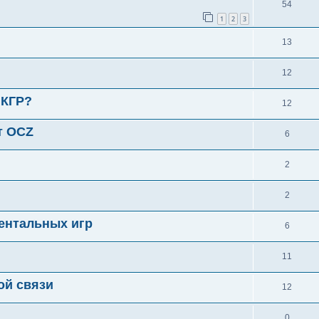
54
1
2
3
13
12
 КГР?
12
т OCZ
6
2
2
ентальных игр
6
11
ой связи
12
0