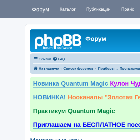
Форум
Каталог
Публикации
Прайс
Форум
Ссылки
FAQ
На главную
Список форумов
Приборы → Программы
Новинка Quantum Magic
Кулон Чу
НОВИНКА!
Нооканалы "Золотая Г
Практикум Quantum Magic
Приглашаем на БЕСПЛАТНОЕ пос