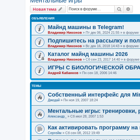
Ментальные игры
Поиск
Рас
Новая тема
ОБЪЯВЛЕНИЯ
Майнд машины в Telegram!
Владимир Никонов
»
Пт дек 06, 2024 21:55
» в форуме
Подпишитесь на рассылку и по
Владимир Никонов
»
Вс дек 16, 2018 14:43
» в форуме
Каталог майнд машины 2026
Владимир Никонов
»
Сб сен 23, 2017 14:40
» в форум
ИГРЫ С БИОЛОГИЧЕСКОЙ ОБРА
Андрей Кабанков
»
Пн сен 18, 2006 14:46
ТЕМЫ
Собственный интерфейс для Min
Джедай
»
Пн ноя 19, 2007 18:24
Ментальные игры: тренировки, 
Александр_
»
Сб июл 28, 2007 1:53
Как активировать программу на
Сергейм
»
Сб сен 08, 2012 19:49