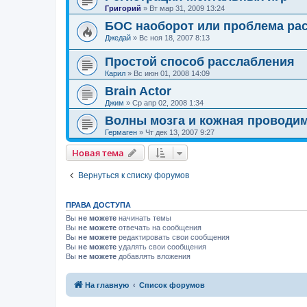
Григорий
»
Вт мар 31, 2009 13:24
БОС наоборот или проблема ра
Джедай
»
Вс ноя 18, 2007 8:13
Простой способ расслабления
Карил
»
Вс июн 01, 2008 14:09
Brain Actor
Джим
»
Ср апр 02, 2008 1:34
Волны мозга и кожная проводи
Гермаген
»
Чт дек 13, 2007 9:27
Новая тема
Вернуться к списку форумов
ПРАВА ДОСТУПА
Вы
не можете
начинать темы
Вы
не можете
отвечать на сообщения
Вы
не можете
редактировать свои сообщения
Вы
не можете
удалять свои сообщения
Вы
не можете
добавлять вложения
На главную
Список форумов