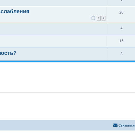
сслабления
28
1
2
4
15
мость?
3
Связаться