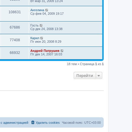
Вт мар 31, 2009 13:24
Ангелина
108631
Ср фев 04, 2009 19:17
Гость
67686
Ср дек 24, 2008 13:38
Карил
77408
Пт июн 20, 2008 8:29
Андрей Патрушев
66932
Пт дек 14, 2007 16:03
18 тем • Страница
1
из
1
Перейти
 с администрацией
Удалить cookies
Часовой пояс:
UTC+03:00