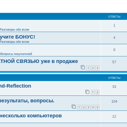
ширенный поиск
ОТВЕТЫ
1
Разговоры обо всем
лучите БОНУС!
4
Разговоры обо всем
0
е
Вопросы покупателей
ТНОЙ СВЯЗЬЮ уже в продаже
57
1
2
3
ОТВЕТЫ
d-Reflection
33
1
2
результаты, вопросы.
104
1
2
3
4
5
 несколько компьютеров
12