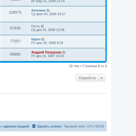
Вт мар 31, 2009 13:24
Ангелина
108575
Ср фев 04, 2009 19:17
Гость
67636
Ср дек 24, 2008 13:38
Карил
77357
Пт июн 20, 2008 8:29
Андрей Патрушев
66880
Пт дек 14, 2007 16:03
18 тем • Страница
1
из
1
Перейти
 с администрацией
Удалить cookies
Часовой пояс:
UTC+03:00