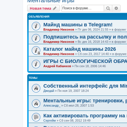
Ментальные игры
Поиск
Рас
Новая тема
ОБЪЯВЛЕНИЯ
Майнд машины в Telegram!
Владимир Никонов
»
Пт дек 06, 2024 21:55
» в форуме
Подпишитесь на рассылку и по
Владимир Никонов
»
Вс дек 16, 2018 14:43
» в форуме
Каталог майнд машины 2026
Владимир Никонов
»
Сб сен 23, 2017 14:40
» в форум
ИГРЫ С БИОЛОГИЧЕСКОЙ ОБРА
Андрей Кабанков
»
Пн сен 18, 2006 14:46
ТЕМЫ
Собственный интерфейс для Min
Джедай
»
Пн ноя 19, 2007 18:24
Ментальные игры: тренировки, 
Александр_
»
Сб июл 28, 2007 1:53
Как активировать программу на
Сергейм
»
Сб сен 08, 2012 19:49