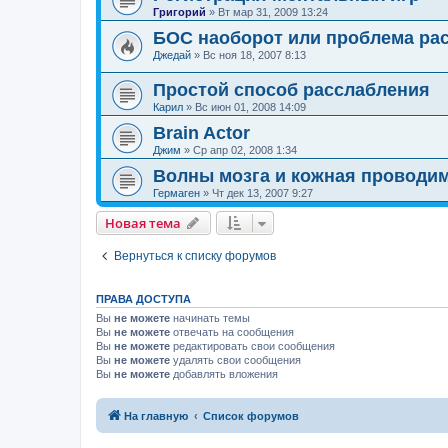
Григорий
»
Вт мар 31, 2009 13:24
БОС наоборот или проблема ра
Джедай
»
Вс ноя 18, 2007 8:13
Простой способ расслабления
Карил
»
Вс июн 01, 2008 14:09
Brain Actor
Джим
»
Ср апр 02, 2008 1:34
Волны мозга и кожная проводи
Гермаген
»
Чт дек 13, 2007 9:27
Новая тема
Вернуться к списку форумов
ПРАВА ДОСТУПА
Вы
не можете
начинать темы
Вы
не можете
отвечать на сообщения
Вы
не можете
редактировать свои сообщения
Вы
не можете
удалять свои сообщения
Вы
не можете
добавлять вложения
На главную
Список форумов