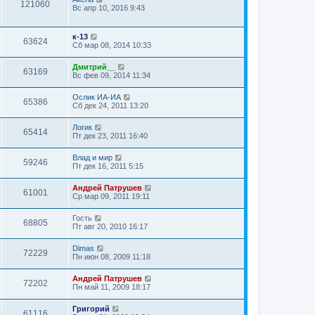
121060
Вс апр 10, 2016 9:43
к-13
63624
Сб мар 08, 2014 10:33
Дмитрий__
63169
Вс фев 09, 2014 11:34
Ослик ИА-ИА
65386
Сб дек 24, 2011 13:20
Логик
65414
Пт дек 23, 2011 16:40
Влад и мир
59246
Пт дек 16, 2011 5:15
Андрей Патрушев
61001
Ср мар 09, 2011 19:11
Гость
68805
Пт авг 20, 2010 16:17
Dimas
72229
Пн июн 08, 2009 11:18
Андрей Патрушев
72202
Пн май 11, 2009 18:17
Григорий
61116