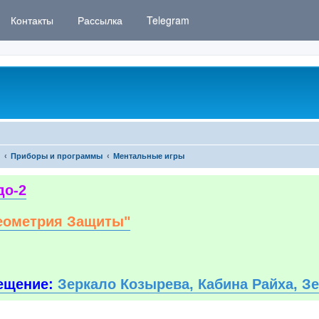
Контакты
Рассылка
Telegram
Приборы и программы
Ментальные игры
до-2
еометрия Защиты"
ещение:
Зеркало Козырева, Кабина Райха, З