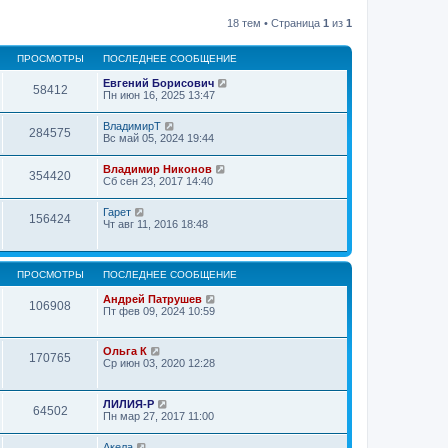
18 тем • Страница
1
из
1
ПРОСМОТРЫ
ПОСЛЕДНЕЕ СООБЩЕНИЕ
Евгений Борисович
58412
Пн июн 16, 2025 13:47
ВладимирТ
284575
Вс май 05, 2024 19:44
Владимир Никонов
354420
Сб сен 23, 2017 14:40
Гарет
156424
Чт авг 11, 2016 18:48
ПРОСМОТРЫ
ПОСЛЕДНЕЕ СООБЩЕНИЕ
Андрей Патрушев
106908
Пт фев 09, 2024 10:59
Ольга К
170765
Ср июн 03, 2020 12:28
ЛИЛИЯ-Р
64502
Пн мар 27, 2017 11:00
Акела