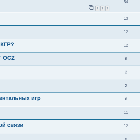
54
1
2
3
13
12
 КГР?
12
т OCZ
6
2
2
ентальных игр
6
11
ой связи
12
0