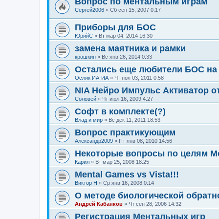
Вопрос по ментальным играм
Сергей2006
»
Сб сен 15, 2007 0:17
Приборы для БОС
ЮрийС
»
Вт мар 04, 2014 16:30
замена маятника и рамки
крошкин
»
Вс янв 26, 2014 0:33
Остались еще любители БОС на
Ослик ИА-ИА
»
Чт ноя 03, 2011 0:58
NIA Нейро Импульс Активатор о
Соловей
»
Чт июл 16, 2009 4:27
Софт в комплекте(?)
Влад и мир
»
Вс дек 11, 2011 18:53
Вопрос практикующим
Александр2009
»
Пт янв 08, 2010 14:56
Некоторые вопросы по целям М
Карил
»
Вт мар 25, 2008 18:25
Mental Games vs Vista!!!
Виктор Н
»
Ср янв 16, 2008 0:14
О методе биологической обратн
Андрей Кабанков
»
Чт сен 28, 2006 14:32
Регистрация Ментальных игр