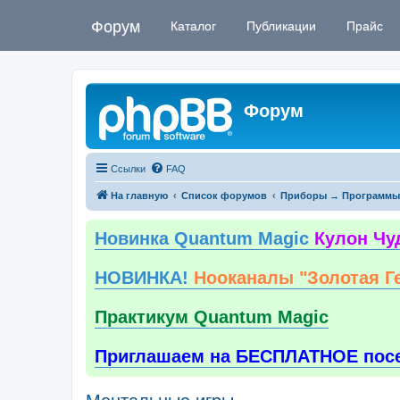
Форум
Каталог
Публикации
Прайс
Форум
Ссылки
FAQ
На главную
Список форумов
Приборы → Программы
Новинка Quantum Magic
Кулон Чу
НОВИНКА!
Нооканалы "Золотая Г
Практикум Quantum Magic
Приглашаем на БЕСПЛАТНОЕ пос