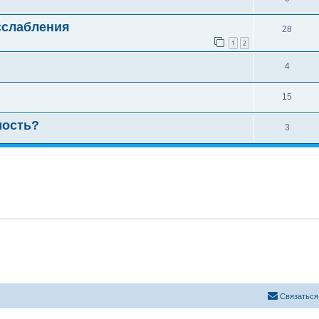
сслабления
28
1
2
4
15
мость?
3
Связаться