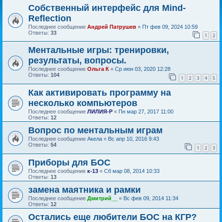
Собственный интерфейс для Mind-
Reflection
Последнее сообщение
Андрей Патрушев
«
Пт фев 09, 2024 10:59
Ответы:
33
1
2
Ментальные игры: тренировки,
результаты, вопросы.
Последнее сообщение
Ольга К
«
Ср июн 03, 2020 12:28
Ответы:
104
1
2
3
4
5
Как активировать программу на
несколько компьютеров
Последнее сообщение
ЛИЛИЯ-Р
«
Пн мар 27, 2017 11:00
Ответы:
12
Вопрос по ментальным играм
Последнее сообщение
Акела
«
Вс апр 10, 2016 9:43
Ответы:
54
1
2
3
Приборы для БОС
Последнее сообщение
к-13
«
Сб мар 08, 2014 10:33
Ответы:
13
замена маятника и рамки
Последнее сообщение
Дмитрий__
«
Вс фев 09, 2014 11:34
Ответы:
12
Остались еще любители БОС на КГР?