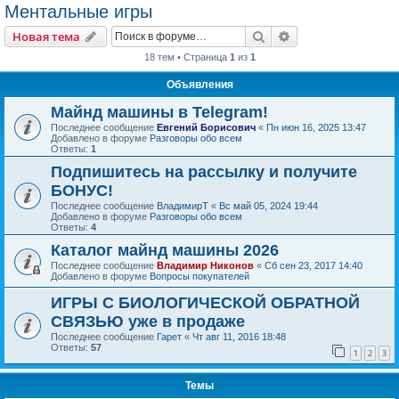
Ментальные игры
Поиск
Расширенный пои
Новая тема
18 тем • Страница
1
из
1
Объявления
Майнд машины в Telegram!
Последнее сообщение
Евгений Борисович
«
Пн июн 16, 2025 13:47
Добавлено в форуме
Разговоры обо всем
Ответы:
1
Подпишитесь на рассылку и получите
БОНУС!
Последнее сообщение
ВладимирТ
«
Вс май 05, 2024 19:44
Добавлено в форуме
Разговоры обо всем
Ответы:
4
Каталог майнд машины 2026
Последнее сообщение
Владимир Никонов
«
Сб сен 23, 2017 14:40
Добавлено в форуме
Вопросы покупателей
ИГРЫ С БИОЛОГИЧЕСКОЙ ОБРАТНОЙ
СВЯЗЬЮ уже в продаже
Последнее сообщение
Гарет
«
Чт авг 11, 2016 18:48
Ответы:
57
1
2
3
Темы