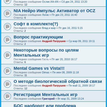
Последнее сообщение
Ослик ИА-ИА
«
Сб дек 24, 2011 13:20
Ответы:
12
NIA Нейро Импульс Активатор от OCZ
Последнее сообщение
Логик
«
Пт дек 23, 2011 16:40
Ответы:
6
Софт в комплекте(?)
Последнее сообщение
Влад и мир
«
Пт дек 16, 2011 5:15
Ответы:
2
Вопрос практикующим
Последнее сообщение
Андрей Патрушев
«
Ср мар 09, 2011 19:11
Ответы:
2
Некоторые вопросы по целям
Ментальных игр
Последнее сообщение
Гость
«
Пт авг 20, 2010 16:17
Ответы:
6
Mental Games vs Vista!!!
Последнее сообщение
Dimas
«
Пн июн 08, 2009 11:18
Ответы:
11
О методе биологической обратной связи
Последнее сообщение
Андрей Патрушев
«
Пн май 11, 2009 18:17
Ответы:
12
Регистрация Ментальных игр
Последнее сообщение
Григорий
«
Вт мар 31, 2009 13:24
БОС наоборот или проблема