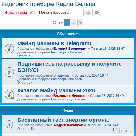
Радионик приборы Карла Вельца
Поиск
Расширенный пои
Новая тема
1
2
След.
36 тем
Объявления
Майнд машины в Telegram!
Последнее сообщение
Евгений Борисович
«
Пн июн 16, 2025 13:47
Добавлено в форуме
Разговоры обо всем
Ответы:
1
Подпишитесь на рассылку и получите
БОНУС!
Последнее сообщение
ВладимирТ
«
Вс май 05, 2024 19:44
Добавлено в форуме
Разговоры обо всем
Ответы:
4
Каталог майнд машины 2026
Последнее сообщение
Владимир Никонов
«
Сб сен 23, 2017 14:40
Добавлено в форуме
Вопросы покупателей
Темы
Бесплатный тест энергии оргона.
Последнее сообщение
Андрей Кабанков
«
Вс сен 01, 2024 9:48
Ответы:
54
1
2
3