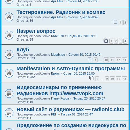
Последнее сообщение
Арт Мак
«
Ср сен 14, 2016 21:36
Ответы:
6
Тестирование. Радионик и компас
Последнее сообщение
Арт Мак
«
Ср сен 07, 2016 20:49
Ответы:
36
1
2
Назрел вопрос
Последнее сообщение
КАА1970
«
Сб дек 05, 2015 9:16
Ответы:
85
1
2
3
4
Клуб
Последнее сообщение
Морфиус
«
Ср сен 30, 2015 20:42
Ответы:
323
1
10
11
12
13
…
Manifestation и Astro-Dynamic программы
Последнее сообщение
Викис
«
Ср авг 05, 2015 13:00
Ответы:
282
1
9
10
11
12
…
Видеосеминары по применению
Радиоников http://www.tvopk.com
Последнее сообщение
ПавелРозов
«
Пн мар 23, 2015 20:57
Ответы:
19
Новый сайт о радиониках — radionic.club
Последнее сообщение
РВН
«
Пн сен 01, 2014 21:47
Ответы:
1
Предложение по созданию видеокурса по