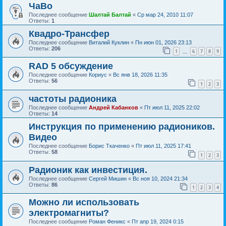
ЧаВо
Последнее сообщение
Шалтай Балтай
«
Ср мар 24, 2010 11:07
Ответы:
1
Квадро-Трансфер
Последнее сообщение
Виталий Куклин
«
Пн июн 01, 2026 23:13
Ответы:
206
1
6
7
8
9
…
RAD 5 обсуждение
Последнее сообщение
Кориус
«
Вс янв 18, 2026 11:35
Ответы:
56
1
2
3
частоты радионика
Последнее сообщение
Андрей Кабанков
«
Пт июл 11, 2025 22:02
Ответы:
14
Инструкция по применению радиоников.
Видео
Последнее сообщение
Борис Ткаченко
«
Пт июл 11, 2025 17:41
Ответы:
58
1
2
3
Радионик как инвестиция.
Последнее сообщение
Сергей Мишин
«
Вс ноя 10, 2024 21:34
Ответы:
86
1
2
3
4
Можно ли использовать
электромагниты?
Последнее сообщение
Роман Феникс
«
Пт апр 19, 2024 0:15