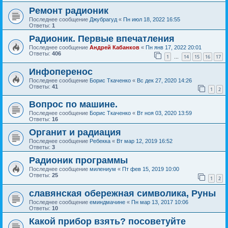
Ремонт радионик
Последнее сообщение
Джубрагуд
«
Пн июл 18, 2022 16:55
Ответы:
1
Радионик. Первые впечатления
Последнее сообщение
Андрей Кабанков
«
Пн янв 17, 2022 20:01
Ответы:
406
1
14
15
16
17
…
Инфоперенос
Последнее сообщение
Борис Ткаченко
«
Вс дек 27, 2020 14:26
Ответы:
41
1
2
Вопрос по машине.
Последнее сообщение
Борис Ткаченко
«
Вт ноя 03, 2020 13:59
Ответы:
16
Органит и радиация
Последнее сообщение
Ребекка
«
Вт мар 12, 2019 16:52
Ответы:
3
Радионик программы
Последнее сообщение
милениум
«
Пт фев 15, 2019 10:00
Ответы:
25
1
2
славянская обережная символика, Руны
Последнее сообщение
еминдмачине
«
Пн мар 13, 2017 10:06
Ответы:
10
Какой прибор взять? посоветуйте