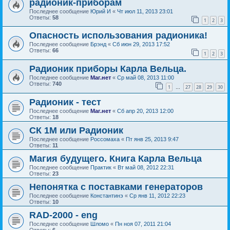
радионик-приборам
Последнее сообщение
Юрий И
«
Чт июл 11, 2013 23:01
Ответы:
58
1
2
3
Опасность использования радионика!
Последнее сообщение
Брэнд
«
Сб июн 29, 2013 17:52
Ответы:
66
1
2
3
Радионик приборы Карла Вельца.
Последнее сообщение
Маг.нет
«
Ср май 08, 2013 11:00
Ответы:
740
1
27
28
29
30
…
Радионик - тест
Последнее сообщение
Маг.нет
«
Сб апр 20, 2013 12:00
Ответы:
18
СК 1М или Радионик
Последнее сообщение
Россомаха
«
Пт янв 25, 2013 9:47
Ответы:
11
Магия будущего. Книга Карла Вельца
Последнее сообщение
Практик
«
Вт май 08, 2012 22:31
Ответы:
23
Непонятка с поставками генераторов
Последнее сообщение
Константинэ
«
Ср янв 11, 2012 22:23
Ответы:
10
RAD-2000 - eng
Последнее сообщение
Шломо
«
Пн ноя 07, 2011 21:04
Ответы:
6