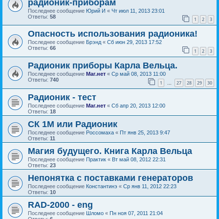
радионик-приборам
Последнее сообщение
Юрий И
«
Чт июл 11, 2013 23:01
Ответы:
58
1
2
3
Опасность использования радионика!
Последнее сообщение
Брэнд
«
Сб июн 29, 2013 17:52
Ответы:
66
1
2
3
Радионик приборы Карла Вельца.
Последнее сообщение
Маг.нет
«
Ср май 08, 2013 11:00
Ответы:
740
1
27
28
29
30
…
Радионик - тест
Последнее сообщение
Маг.нет
«
Сб апр 20, 2013 12:00
Ответы:
18
СК 1М или Радионик
Последнее сообщение
Россомаха
«
Пт янв 25, 2013 9:47
Ответы:
11
Магия будущего. Книга Карла Вельца
Последнее сообщение
Практик
«
Вт май 08, 2012 22:31
Ответы:
23
Непонятка с поставками генераторов
Последнее сообщение
Константинэ
«
Ср янв 11, 2012 22:23
Ответы:
10
RAD-2000 - eng
Последнее сообщение
Шломо
«
Пн ноя 07, 2011 21:04
Ответы:
6