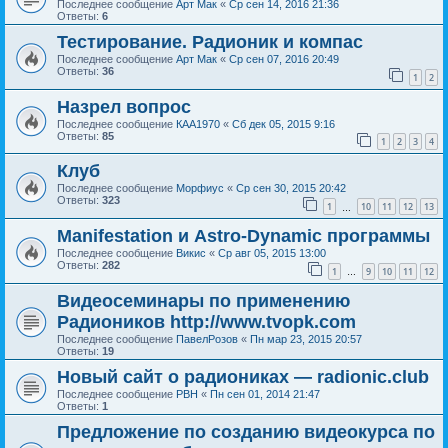
Последнее сообщение
Арт Мак
«
Ср сен 14, 2016 21:36
Ответы:
6
Тестирование. Радионик и компас
Последнее сообщение
Арт Мак
«
Ср сен 07, 2016 20:49
Ответы:
36
1
2
Назрел вопрос
Последнее сообщение
КАА1970
«
Сб дек 05, 2015 9:16
Ответы:
85
1
2
3
4
Клуб
Последнее сообщение
Морфиус
«
Ср сен 30, 2015 20:42
Ответы:
323
1
10
11
12
13
…
Manifestation и Astro-Dynamic программы
Последнее сообщение
Викис
«
Ср авг 05, 2015 13:00
Ответы:
282
1
9
10
11
12
…
Видеосеминары по применению
Радиоников http://www.tvopk.com
Последнее сообщение
ПавелРозов
«
Пн мар 23, 2015 20:57
Ответы:
19
Новый сайт о радиониках — radionic.club
Последнее сообщение
РВН
«
Пн сен 01, 2014 21:47
Ответы:
1
Предложение по созданию видеокурса по