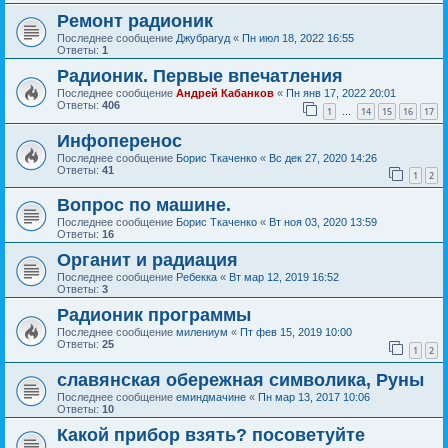
Ремонт радионик
Последнее сообщение
Джубрагуд
«
Пн июл 18, 2022 16:55
Ответы:
1
Радионик. Первые впечатления
Последнее сообщение
Андрей Кабанков
«
Пн янв 17, 2022 20:01
Ответы:
406
1
14
15
16
17
…
Инфоперенос
Последнее сообщение
Борис Ткаченко
«
Вс дек 27, 2020 14:26
Ответы:
41
1
2
Вопрос по машине.
Последнее сообщение
Борис Ткаченко
«
Вт ноя 03, 2020 13:59
Ответы:
16
Органит и радиация
Последнее сообщение
Ребекка
«
Вт мар 12, 2019 16:52
Ответы:
3
Радионик программы
Последнее сообщение
милениум
«
Пт фев 15, 2019 10:00
Ответы:
25
1
2
славянская обережная символика, Руны
Последнее сообщение
еминдмачине
«
Пн мар 13, 2017 10:06
Ответы:
10
Какой прибор взять? посоветуйте