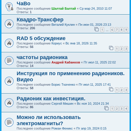
ЧаВо
Последнее сообщение
Шалтай Балтай
«
Ср мар 24, 2010 11:07
Ответы:
1
Квадро-Трансфер
Последнее сообщение
Виталий Куклин
«
Пн июн 01, 2026 23:13
Ответы:
206
1
6
7
8
9
…
RAD 5 обсуждение
Последнее сообщение
Кориус
«
Вс янв 18, 2026 11:35
Ответы:
56
1
2
3
частоты радионика
Последнее сообщение
Андрей Кабанков
«
Пт июл 11, 2025 22:02
Ответы:
14
Инструкция по применению радиоников.
Видео
Последнее сообщение
Борис Ткаченко
«
Пт июл 11, 2025 17:41
Ответы:
58
1
2
3
Радионик как инвестиция.
Последнее сообщение
Сергей Мишин
«
Вс ноя 10, 2024 21:34
Ответы:
86
1
2
3
4
Можно ли использовать
электромагниты?
Последнее сообщение
Роман Феникс
«
Пт апр 19, 2024 0:15