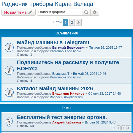
Радионик приборы Карла Вельца
Поиск
Расширенный пои
Новая тема
1
2
След.
36 тем
Объявления
Майнд машины в Telegram!
Последнее сообщение
Евгений Борисович
«
Пн июн 16, 2025 13:47
Добавлено в форуме
Разговоры обо всем
Ответы:
1
Подпишитесь на рассылку и получите
БОНУС!
Последнее сообщение
ВладимирТ
«
Вс май 05, 2024 19:44
Добавлено в форуме
Разговоры обо всем
Ответы:
4
Каталог майнд машины 2026
Последнее сообщение
Владимир Никонов
«
Сб сен 23, 2017 14:40
Добавлено в форуме
Вопросы покупателей
Темы
Бесплатный тест энергии оргона.
Последнее сообщение
Андрей Кабанков
«
Вс сен 01, 2024 9:48
Ответы:
54
1
2
3