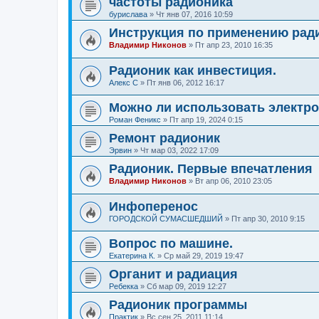
частоты радионика
бурислава
»
Чт янв 07, 2016 10:59
Инструкция по применению рад
Владимир Никонов
»
Пт апр 23, 2010 16:35
Радионик как инвестиция.
Алекс С
»
Пт янв 06, 2012 16:17
Можно ли использовать электр
Роман Феникс
»
Пт апр 19, 2024 0:15
Ремонт радионик
Эрвин
»
Чт мар 03, 2022 17:09
Радионик. Первые впечатления
Владимир Никонов
»
Вт апр 06, 2010 23:05
Инфоперенос
ГОРОДСКОЙ СУМАСШЕДШИЙ
»
Пт апр 30, 2010 9:15
Вопрос по машине.
Екатерина К.
»
Ср май 29, 2019 19:47
Органит и радиация
Ребекка
»
Сб мар 09, 2019 12:27
Радионик программы
Практик
»
Вс сен 25, 2011 11:14