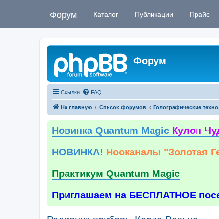
Форум
Каталог
Публикации
Прайс
Форум
Ссылки
FAQ
На главную
Список форумов
Голографические техно
Новинка Quantum Magic
Кулон Чу
НОВИНКА!
Нооканалы "Золотая Г
Практикум Quantum Magic
Приглашаем на БЕСПЛАТНОЕ пос