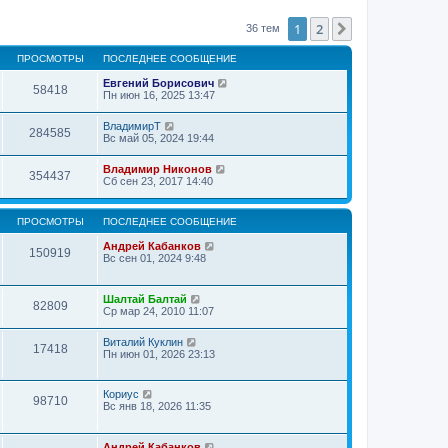
1
2
След.
36 тем
ПРОСМОТРЫ
ПОСЛЕДНЕЕ СООБЩЕНИЕ
Евгений Борисович
58418
Пн июн 16, 2025 13:47
ВладимирТ
284585
Вс май 05, 2024 19:44
Владимир Никонов
354437
Сб сен 23, 2017 14:40
ПРОСМОТРЫ
ПОСЛЕДНЕЕ СООБЩЕНИЕ
Андрей Кабанков
150919
Вс сен 01, 2024 9:48
Шалтай Балтай
82809
Ср мар 24, 2010 11:07
Виталий Куклин
17418
Пн июн 01, 2026 23:13
Кориус
98710
Вс янв 18, 2026 11:35
Андрей Кабанков