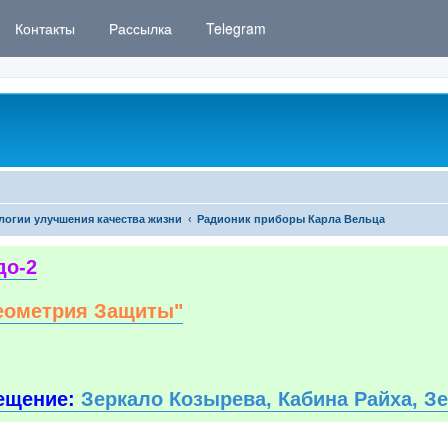
Контакты
Рассылка
Telegram
логии улучшения качества жизни
Радионик приборы Карла Вельца
до-2
еометрия Защиты"
ещение:
Зеркало Козырева, Кабина Райха, З