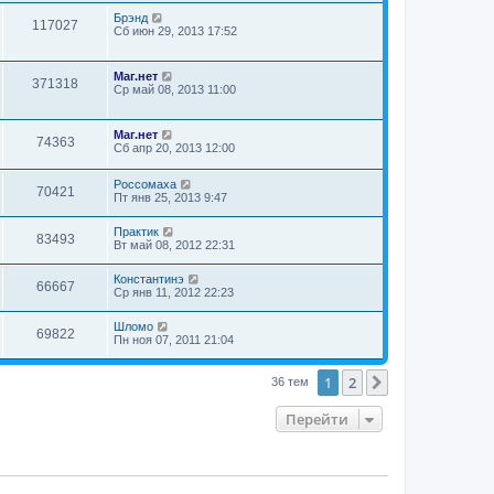
Брэнд
117027
Сб июн 29, 2013 17:52
Маг.нет
371318
Ср май 08, 2013 11:00
Маг.нет
74363
Сб апр 20, 2013 12:00
Россомаха
70421
Пт янв 25, 2013 9:47
Практик
83493
Вт май 08, 2012 22:31
Константинэ
66667
Ср янв 11, 2012 22:23
Шломо
69822
Пн ноя 07, 2011 21:04
1
2
След.
36 тем
Перейти