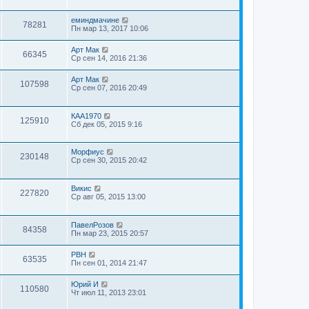
еминдмачине
78281
Пн мар 13, 2017 10:06
Арт Мак
66345
Ср сен 14, 2016 21:36
Арт Мак
107598
Ср сен 07, 2016 20:49
КАА1970
125910
Сб дек 05, 2015 9:16
Морфиус
230148
Ср сен 30, 2015 20:42
Викис
227820
Ср авг 05, 2015 13:00
ПавелРозов
84358
Пн мар 23, 2015 20:57
РВН
63535
Пн сен 01, 2014 21:47
Юрий И
110580
Чт июл 11, 2013 23:01