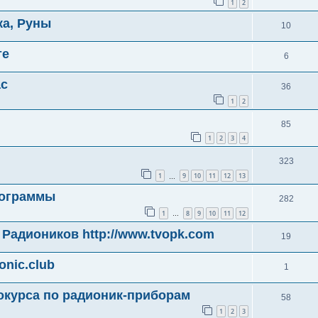
1
2
ка, Руны
10
те
6
ас
36
1
2
85
1
2
3
4
323
1
9
10
11
12
13
…
программы
282
1
8
9
10
11
12
…
адиоников http://www.tvopk.com
19
onic.club
1
окурса по радионик-приборам
58
1
2
3