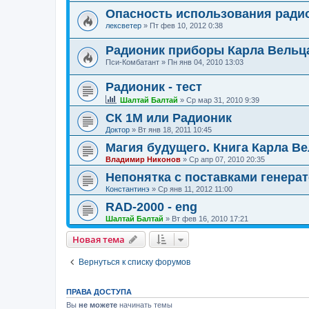
Опасность использования ради
лексветер
»
Пт фев 10, 2012 0:38
Радионик приборы Карла Вельц
Пси-Комбатант
»
Пн янв 04, 2010 13:03
Радионик - тест
Шалтай Балтай
»
Ср мар 31, 2010 9:39
СК 1М или Радионик
Доктор
»
Вт янв 18, 2011 10:45
Магия будущего. Книга Карла В
Владимир Никонов
»
Ср апр 07, 2010 20:35
Непонятка с поставками генера
Константинэ
»
Ср янв 11, 2012 11:00
RAD-2000 - eng
Шалтай Балтай
»
Вт фев 16, 2010 17:21
Новая тема
Вернуться к списку форумов
ПРАВА ДОСТУПА
Вы
не можете
начинать темы