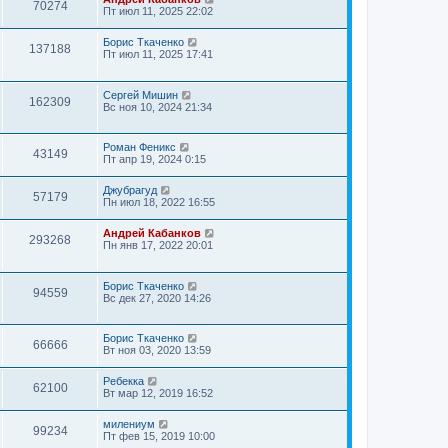
70274
Пт июл 11, 2025 22:02
Борис Ткаченко
137188
Пт июл 11, 2025 17:41
Сергей Мишин
162309
Вс ноя 10, 2024 21:34
Роман Феникс
43149
Пт апр 19, 2024 0:15
Джубрагуд
57179
Пн июл 18, 2022 16:55
Андрей Кабанков
293268
Пн янв 17, 2022 20:01
Борис Ткаченко
94559
Вс дек 27, 2020 14:26
Борис Ткаченко
66666
Вт ноя 03, 2020 13:59
Ребекка
62100
Вт мар 12, 2019 16:52
милениум
99234
Пт фев 15, 2019 10:00