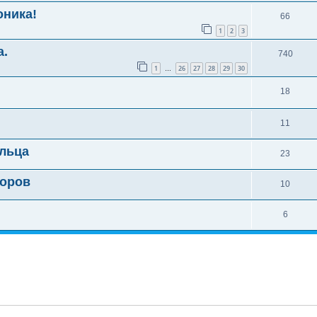
оника!
66
1
2
3
а.
740
1
26
27
28
29
30
…
18
11
ельца
23
торов
10
6