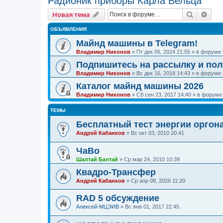
Радионик приборы Карла Вельца
Поиск
Рас
Новая тема
ОБЪЯВЛЕНИЯ
Майнд машины в Telegram!
Владимир Никонов
»
Пт дек 06, 2024 21:55
» в форуме
Подпишитесь на рассылку и по
Владимир Никонов
»
Вс дек 16, 2018 14:43
» в форуме
Каталог майнд машины 2026
Владимир Никонов
»
Сб сен 23, 2017 14:40
» в форум
ТЕМЫ
Бесплатный тест энергии оргона
Андрей Кабанков
»
Вс окт 03, 2010 20:41
ЧаВо
Шалтай Балтай
»
Ср мар 24, 2010 10:39
Квадро-Трансфер
Андрей Кабанков
»
Ср апр 08, 2026 11:20
RAD 5 обсуждение
Алексей-МЦЭИВ
»
Вс янв 01, 2017 22:45