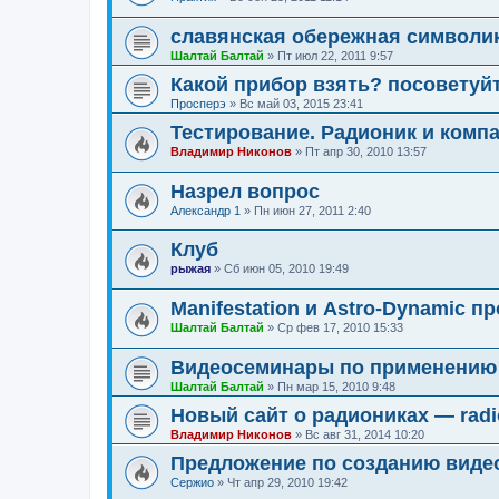
славянская обережная символи
Шалтай Балтай
»
Пт июл 22, 2011 9:57
Какой прибор взять? посоветуй
Просперэ
»
Вс май 03, 2015 23:41
Тестирование. Радионик и комп
Владимир Никонов
»
Пт апр 30, 2010 13:57
Назрел вопрос
Александр 1
»
Пн июн 27, 2011 2:40
Клуб
рыжая
»
Сб июн 05, 2010 19:49
Manifestation и Astro-Dynamic 
Шалтай Балтай
»
Ср фев 17, 2010 15:33
Видеосеминары по применению Р
Шалтай Балтай
»
Пн мар 15, 2010 9:48
Новый сайт о радиониках — radi
Владимир Никонов
»
Вс авг 31, 2014 10:20
Предложение по созданию виде
Cержио
»
Чт апр 29, 2010 19:42