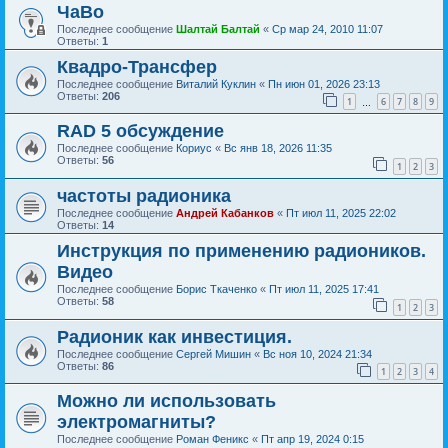
ЧаВо
Последнее сообщение
Шалтай Балтай
«
Ср мар 24, 2010 11:07
Ответы:
1
Квадро-Трансфер
Последнее сообщение
Виталий Куклин
«
Пн июн 01, 2026 23:13
Ответы:
206
1
6
7
8
9
…
RAD 5 обсуждение
Последнее сообщение
Кориус
«
Вс янв 18, 2026 11:35
Ответы:
56
1
2
3
частоты радионика
Последнее сообщение
Андрей Кабанков
«
Пт июл 11, 2025 22:02
Ответы:
14
Инструкция по применению радиоников.
Видео
Последнее сообщение
Борис Ткаченко
«
Пт июл 11, 2025 17:41
Ответы:
58
1
2
3
Радионик как инвестиция.
Последнее сообщение
Сергей Мишин
«
Вс ноя 10, 2024 21:34
Ответы:
86
1
2
3
4
Можно ли использовать
электромагниты?
Последнее сообщение
Роман Феникс
«
Пт апр 19, 2024 0:15