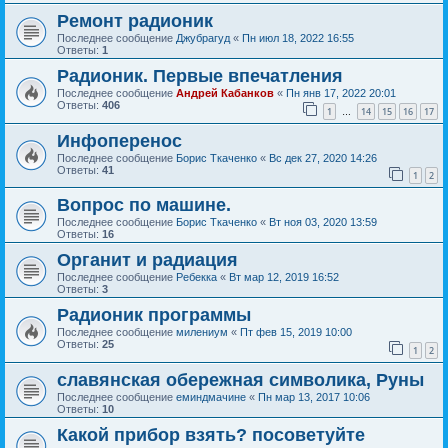
Ремонт радионик
Последнее сообщение
Джубрагуд
«
Пн июл 18, 2022 16:55
Ответы:
1
Радионик. Первые впечатления
Последнее сообщение
Андрей Кабанков
«
Пн янв 17, 2022 20:01
Ответы:
406
1
14
15
16
17
…
Инфоперенос
Последнее сообщение
Борис Ткаченко
«
Вс дек 27, 2020 14:26
Ответы:
41
1
2
Вопрос по машине.
Последнее сообщение
Борис Ткаченко
«
Вт ноя 03, 2020 13:59
Ответы:
16
Органит и радиация
Последнее сообщение
Ребекка
«
Вт мар 12, 2019 16:52
Ответы:
3
Радионик программы
Последнее сообщение
милениум
«
Пт фев 15, 2019 10:00
Ответы:
25
1
2
славянская обережная символика, Руны
Последнее сообщение
еминдмачине
«
Пн мар 13, 2017 10:06
Ответы:
10
Какой прибор взять? посоветуйте