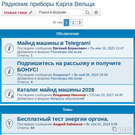
Радионик приборы Карла Вельца
Поиск
Расширенный пои
Новая тема
1
2
След.
36 тем
Объявления
Майнд машины в Telegram!
Последнее сообщение
Евгений Борисович
«
Пн июн 16, 2025 13:47
Добавлено в форуме
Разговоры обо всем
Ответы:
1
Подпишитесь на рассылку и получите
БОНУС!
Последнее сообщение
ВладимирТ
«
Вс май 05, 2024 19:44
Добавлено в форуме
Разговоры обо всем
Ответы:
4
Каталог майнд машины 2026
Последнее сообщение
Владимир Никонов
«
Сб сен 23, 2017 14:40
Добавлено в форуме
Вопросы покупателей
Темы
Бесплатный тест энергии оргона.
Последнее сообщение
Андрей Кабанков
«
Вс сен 01, 2024 9:48
Ответы:
54
1
2
3