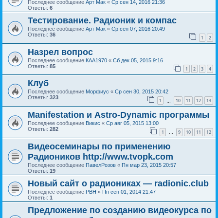
Последнее сообщение
Арт Мак
«
Ср сен 14, 2016 21:36
Ответы:
6
Тестирование. Радионик и компас
Последнее сообщение
Арт Мак
«
Ср сен 07, 2016 20:49
Ответы:
36
1
2
Назрел вопрос
Последнее сообщение
КАА1970
«
Сб дек 05, 2015 9:16
Ответы:
85
1
2
3
4
Клуб
Последнее сообщение
Морфиус
«
Ср сен 30, 2015 20:42
Ответы:
323
1
10
11
12
13
…
Manifestation и Astro-Dynamic программы
Последнее сообщение
Викис
«
Ср авг 05, 2015 13:00
Ответы:
282
1
9
10
11
12
…
Видеосеминары по применению
Радиоников http://www.tvopk.com
Последнее сообщение
ПавелРозов
«
Пн мар 23, 2015 20:57
Ответы:
19
Новый сайт о радиониках — radionic.club
Последнее сообщение
РВН
«
Пн сен 01, 2014 21:47
Ответы:
1
Предложение по созданию видеокурса по