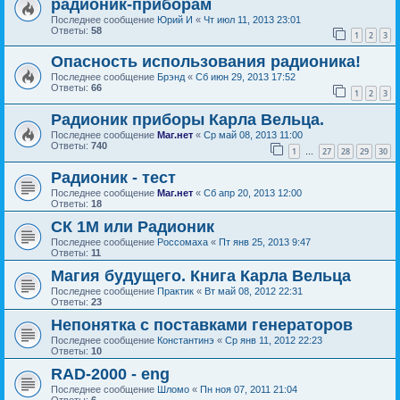
радионик-приборам
Последнее сообщение
Юрий И
«
Чт июл 11, 2013 23:01
Ответы:
58
1
2
3
Опасность использования радионика!
Последнее сообщение
Брэнд
«
Сб июн 29, 2013 17:52
Ответы:
66
1
2
3
Радионик приборы Карла Вельца.
Последнее сообщение
Маг.нет
«
Ср май 08, 2013 11:00
Ответы:
740
1
27
28
29
30
…
Радионик - тест
Последнее сообщение
Маг.нет
«
Сб апр 20, 2013 12:00
Ответы:
18
СК 1М или Радионик
Последнее сообщение
Россомаха
«
Пт янв 25, 2013 9:47
Ответы:
11
Магия будущего. Книга Карла Вельца
Последнее сообщение
Практик
«
Вт май 08, 2012 22:31
Ответы:
23
Непонятка с поставками генераторов
Последнее сообщение
Константинэ
«
Ср янв 11, 2012 22:23
Ответы:
10
RAD-2000 - eng
Последнее сообщение
Шломо
«
Пн ноя 07, 2011 21:04
Ответы:
6