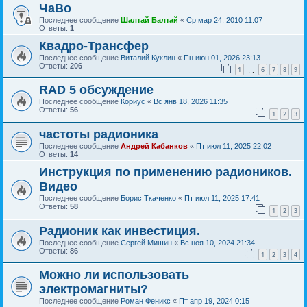
ЧаВо
Последнее сообщение
Шалтай Балтай
«
Ср мар 24, 2010 11:07
Ответы:
1
Квадро-Трансфер
Последнее сообщение
Виталий Куклин
«
Пн июн 01, 2026 23:13
Ответы:
206
1
6
7
8
9
…
RAD 5 обсуждение
Последнее сообщение
Кориус
«
Вс янв 18, 2026 11:35
Ответы:
56
1
2
3
частоты радионика
Последнее сообщение
Андрей Кабанков
«
Пт июл 11, 2025 22:02
Ответы:
14
Инструкция по применению радиоников.
Видео
Последнее сообщение
Борис Ткаченко
«
Пт июл 11, 2025 17:41
Ответы:
58
1
2
3
Радионик как инвестиция.
Последнее сообщение
Сергей Мишин
«
Вс ноя 10, 2024 21:34
Ответы:
86
1
2
3
4
Можно ли использовать
электромагниты?
Последнее сообщение
Роман Феникс
«
Пт апр 19, 2024 0:15