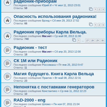
радионик-приборам
Последнее сообщение
Юрий И
«
Чт июл 11, 2013 23:01
Ответы:
58
1
2
3
Опасность использования радионика!
Последнее сообщение
Брэнд
«
Сб июн 29, 2013 17:52
Ответы:
66
1
2
3
Радионик приборы Карла Вельца.
Последнее сообщение
Маг.нет
«
Ср май 08, 2013 11:00
Ответы:
740
1
27
28
29
30
…
Радионик - тест
Последнее сообщение
Маг.нет
«
Сб апр 20, 2013 12:00
Ответы:
18
СК 1М или Радионик
Последнее сообщение
Россомаха
«
Пт янв 25, 2013 9:47
Ответы:
11
Магия будущего. Книга Карла Вельца
Последнее сообщение
Практик
«
Вт май 08, 2012 22:31
Ответы:
23
Непонятка с поставками генераторов
Последнее сообщение
Константинэ
«
Ср янв 11, 2012 22:23
Ответы:
10
RAD-2000 - eng
Последнее сообщение
Шломо
«
Пн ноя 07, 2011 21:04
Ответы:
6