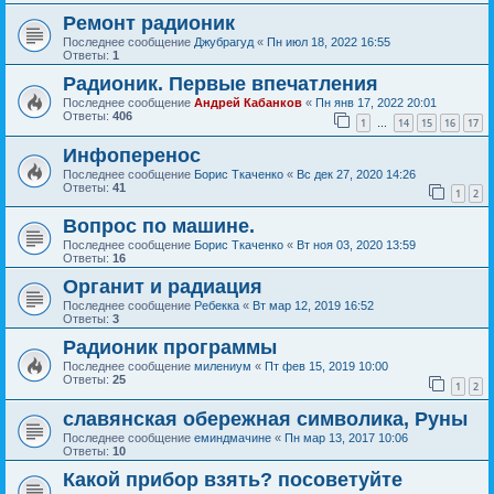
Ремонт радионик
Последнее сообщение
Джубрагуд
«
Пн июл 18, 2022 16:55
Ответы:
1
Радионик. Первые впечатления
Последнее сообщение
Андрей Кабанков
«
Пн янв 17, 2022 20:01
Ответы:
406
1
14
15
16
17
…
Инфоперенос
Последнее сообщение
Борис Ткаченко
«
Вс дек 27, 2020 14:26
Ответы:
41
1
2
Вопрос по машине.
Последнее сообщение
Борис Ткаченко
«
Вт ноя 03, 2020 13:59
Ответы:
16
Органит и радиация
Последнее сообщение
Ребекка
«
Вт мар 12, 2019 16:52
Ответы:
3
Радионик программы
Последнее сообщение
милениум
«
Пт фев 15, 2019 10:00
Ответы:
25
1
2
славянская обережная символика, Руны
Последнее сообщение
еминдмачине
«
Пн мар 13, 2017 10:06
Ответы:
10
Какой прибор взять? посоветуйте