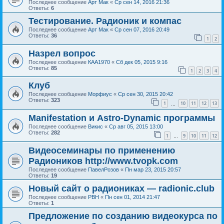
Последнее сообщение
Арт Мак
«
Ср сен 14, 2016 21:36
Ответы:
6
Тестирование. Радионик и компас
Последнее сообщение
Арт Мак
«
Ср сен 07, 2016 20:49
Ответы:
36
1
2
Назрел вопрос
Последнее сообщение
КАА1970
«
Сб дек 05, 2015 9:16
Ответы:
85
1
2
3
4
Клуб
Последнее сообщение
Морфиус
«
Ср сен 30, 2015 20:42
Ответы:
323
1
10
11
12
13
…
Manifestation и Astro-Dynamic программы
Последнее сообщение
Викис
«
Ср авг 05, 2015 13:00
Ответы:
282
1
9
10
11
12
…
Видеосеминары по применению
Радиоников http://www.tvopk.com
Последнее сообщение
ПавелРозов
«
Пн мар 23, 2015 20:57
Ответы:
19
Новый сайт о радиониках — radionic.club
Последнее сообщение
РВН
«
Пн сен 01, 2014 21:47
Ответы:
1
Предложение по созданию видеокурса по