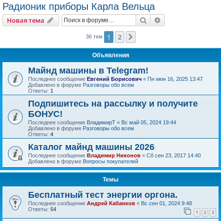
Радионик приборы Карла Вельца
Поиск
Расширенный пои
Новая тема
1
2
След.
36 тем
Объявления
Майнд машины в Telegram!
Последнее сообщение
Евгений Борисович
«
Пн июн 16, 2025 13:47
Добавлено в форуме
Разговоры обо всем
Ответы:
1
Подпишитесь на рассылку и получите
БОНУС!
Последнее сообщение
ВладимирТ
«
Вс май 05, 2024 19:44
Добавлено в форуме
Разговоры обо всем
Ответы:
4
Каталог майнд машины 2026
Последнее сообщение
Владимир Никонов
«
Сб сен 23, 2017 14:40
Добавлено в форуме
Вопросы покупателей
Темы
Бесплатный тест энергии оргона.
Последнее сообщение
Андрей Кабанков
«
Вс сен 01, 2024 9:48
Ответы:
54
1
2
3